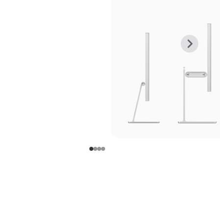
上
下
一
一
张
张
图
图
库
库
图
图
片
片
-
-
支
支
架
架