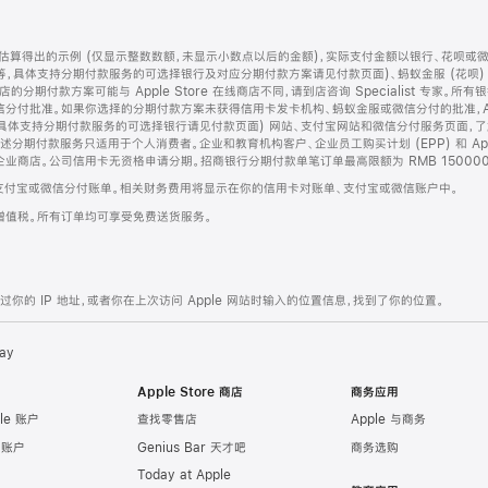
算得出的示例 (仅显示整数数额，未显示小数点以后的金额)，实际支付金额以银行、花呗或
等，具体支持分期付款服务的可选择银行及对应分期付款方案请见付款页面)、蚂蚁金服 (花呗
售店的分期付款方案可能与 Apple Store 在线商店不同，请到店咨询 Specialist 专
分付批准。如果你选择的分期付款方案未获得信用卡发卡机构、蚂蚁金服或微信分付的批准，Ap
具体支持分期付款服务的可选择银行请见付款页面) 网站、支付宝网站和微信分付服务页面，
期付款服务只适用于个人消费者。企业和教育机构客户、企业员工购买计划 (EPP) 和 Appl
企业商店。公司信用卡无资格申请分期。招商银行分期付款单笔订单最高限额为 RMB 150000
支付宝或微信分付账单。相关财务费用将显示在你的信用卡对账单、支付宝或微信账户中。
增值税。所有订单均可享受免费送货服务。
的 IP 地址，或者你在上次访问 Apple 网站时输入的位置信息，找到了你的位置。
ay
Apple Store 商店
商务应用
le 账户
查找零售店
Apple 与商务
e 账户
Genius Bar 天才吧
商务选购
Today at Apple