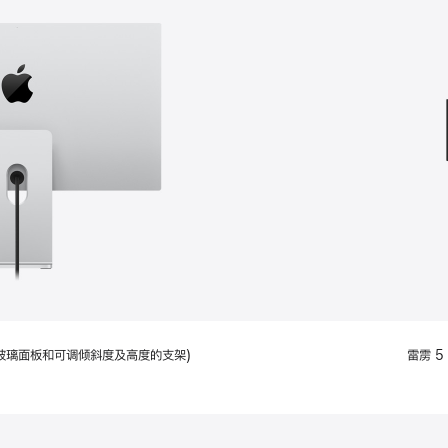
款
选
项)
配备标准玻璃面板和可调倾斜度及高度的支架)
雷雳 5 