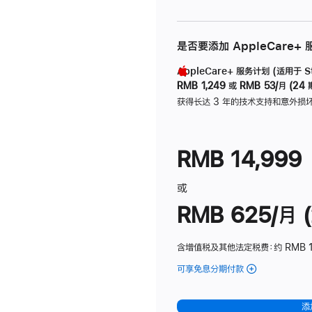
是否要添加 AppleCare+
AppleCare+ 服务计划 (适用于 Stu
RMB 1,249
或
RMB 53/月 (24 
获得长达 3 年的技术支持和意外损
RMB 14,999
或
RMB 625/月 (
含增值税及其他法定税费
：约 RMB 
可享免息分期付款
(Studio
Display
-
添