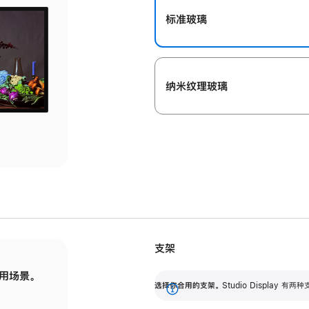
标准玻璃
纳米纹理玻璃
支架
用场景。
标配可调倾斜度的支架，提供 30 度的倾斜度
选
选择你合用的支架。
Studio Display
调节范围。
展