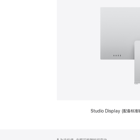
Studio Display (
网
脚