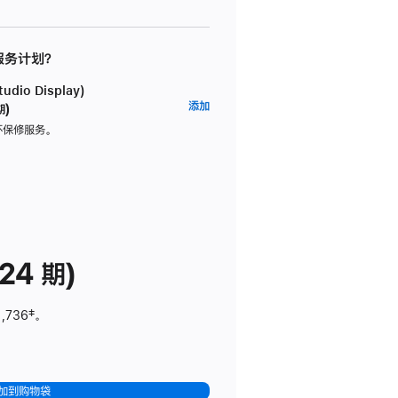
 服务计划？
dio Display)
AppleCare+
添加
期)
服
坏保修服务。
务
计
划
(适
用
于
24 期)
Studio
Display)
1,736
脚
‡。
注
加到购物袋