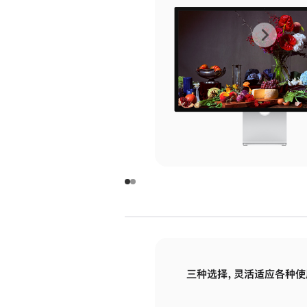
上
下
一
一
张
张
图
图
库
库
图
图
片
片
-
-
玻
玻
璃
璃
三种选择，灵活适应各种使
面
面
板
板