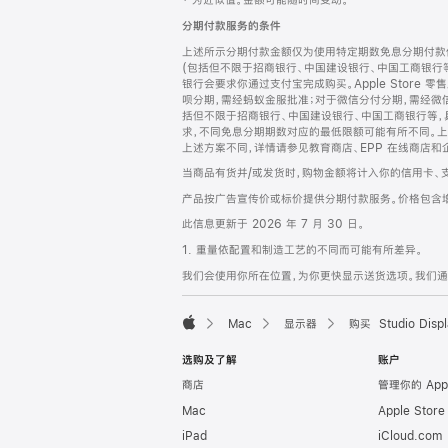
‡ 为近似值。金额可能随时间变动。
注
页
分期付款服务的条件
页
上述所示分期付款金额仅为使用特定期数免息分期付款估
脚
(包括但不限于招商银行、中国建设银行、中国工商银行
银行会要求你通过支付宝完成购买。Apple Store 零
呗分期，需经蚂蚁金服批准；对于微信分付分期，需经微信
括但不限于招商银行、中国建设银行、中国工商银行等，
求，不同免息分期期数对应的最低限额可能有所不同。上述分
上述方案不同，详情请参见教育商店、EPP 在线商店和
当商品有货并/或发货时，购物金额将计入你的信用卡、
产品按广告宣传价或标价提供分期付款服务。价格包含
此信息更新于 2026 年 7 月 30 日。
1. 重量依配置和制造工艺的不同而可能有所差异。
我们会使用你所在位置，为你更快显示送货选项。我们通过你
Mac
显示器
购买 Studio Displ
Apple
选购及了解
账户
商店
管理你的 App
Mac
Apple Stor
iPad
iCloud.com