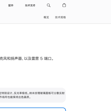
配件
技术支持
概览
技术规格
级麦克风和扬声器，以及雷雳 5 端口。
过特别设计，反光率极低。纳米纹理玻璃面板可分散反射
作场所也能保持出色画质。