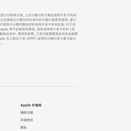
微信分付账单为准。上述分期付款方案由信用卡发卡机构
) 以及微信分付面向符合条件的中国大陆居民提供。部分
家。所有银行信用卡分期均需经你的信用卡发卡机构批准；对于花
ple 将不会被告知原因。请参阅信用卡发卡机构 (包
了解相关条件、费用和收费。订单可能需要满足特定金额要
e 员工购买计划 (EPP) 适用的分期付款方案可能与
。
Apple 价值观
辅助功能
环境责任
隐私