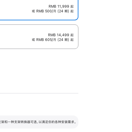
RMB 11,999
起
或 RMB 500/月 (24 期) 起
RMB 14,499
起
或 RMB 605/月 (24 期) 起
配可调倾斜度及高度的支架，额外增加 105
VESA 支架转换器
 有两种支架和一种支架转换器可选，以满足你的各种安装需求。
毫米的高度调节范围。
容的支架 (未随附)