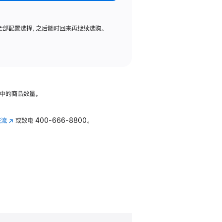
全部配置选择，之后随时回来再继续选购。
中的商品数量。
交流
(在
或致电
400-666-8800。
新
窗
口
中
打
开)