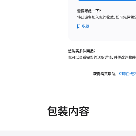
标
准
需要考虑一下？
玻
将此设备加入你的收藏，即可先保留
璃
面
收藏
板
-
可
想购买多件商品？
调
你可以查看完整的送货详情，并更改购物袋
倾
斜
度
获得购买帮助，
立即在线
及
高
度
的
支
包装内容
架
的
分
期
付