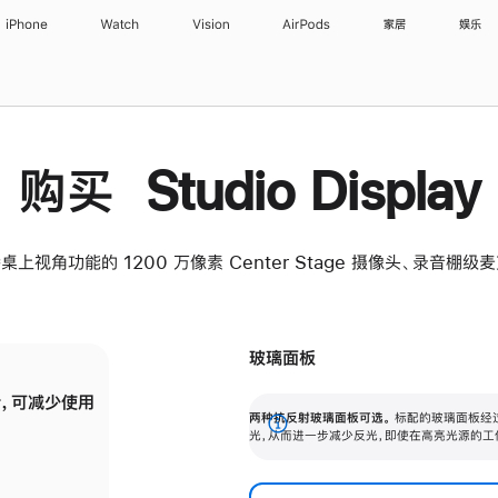
iPhone
Watch
Vision
AirPods
家居
娱乐
购买 Studio Display
桌上视角功能的 1200 万像素 Center Stage 摄像头、录音棚
玻璃面板
，可减少使用
纳米纹理玻璃面板可进一步减少反光，即使在
两种抗反射玻璃面板可选。
标配的玻璃面板经
。
有高亮光源的场所使用，也能保持出色画质。
展
光，从而进一步减少反光，即使在高亮光源的工
开