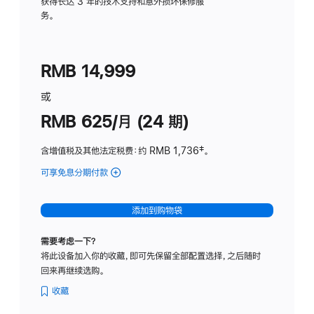
务
获得长达 3 年的技术支持和意外损坏保修服
务。
计
划
(适
RMB 14,999
用
于
或
Studio
RMB 625/月 (24 期)
Display
含增值税及其他法定税费
：约 RMB 1,736
脚
‡。
注
可享免息分期付款
(Studio
Display
-
添加到购物袋
标
准
需要考虑一下？
玻
将此设备加入你的收藏，即可先保留全部配置选择，之后随时
璃
回来再继续选购。
面
板
收藏
-