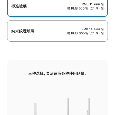
RMB 11,999
起
标准玻璃
或 RMB 500/月 (24 期) 起
RMB 14,499
起
纳米纹理玻璃
或 RMB 605/月 (24 期) 起
三种选择，灵活适应各种使用场景。
标