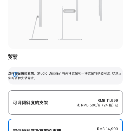
支架
选择你合用的支架。
Studio Display 有两种支架和一种支架转换器可选，以满足
展
你的各种安装需求。
开
RMB 11,999
可调倾斜度的支架
或 RMB 500/月 (24 期) 起
RMB 14,999
可调倾斜度及高‍度的支‍架