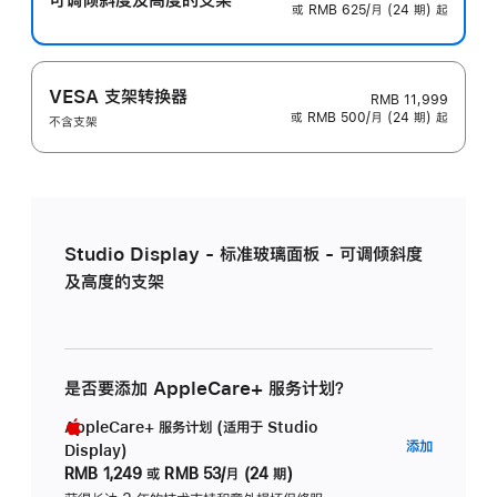
或 RMB 625/月 (24 期) 起
VESA 支架转换器
RMB 11,999
或 RMB 500/月 (24 期) 起
不含支架
Studio Display - 标准玻璃面板 - 可调倾斜度
及高度的支架
是否要添加 AppleCare+ 服务计划？
AppleCare+ 服务计划 (适用于 Studio
AppleC
添加
Display)
服
RMB 1,249
或
RMB 53/月 (24 期)