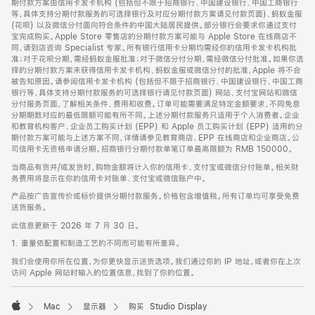
期付款方案由信用卡发卡机构 (包括但不限于招商银行、中国建设银行、中国工商银行
等，具体支持分期付款服务的可选择银行及对应分期付款方案请见付款页面)、蚂蚁金服
(花呗) 以及微信分付面向符合条件的中国大陆居民提供。部分银行会要求你通过支付
宝完成购买。Apple Store 零售店的分期付款方案可能与 Apple Store 在线商店不
同，请到店咨询 Specialist 专家。所有银行信用卡分期均需经你的信用卡发卡机构批
准；对于花呗分期，需经蚂蚁金服批准；对于微信分付分期，需经微信分付批准。如果你选
择的分期付款方案未获得信用卡发卡机构、蚂蚁金服或微信分付的批准，Apple 将不会
被告知原因。请参阅信用卡发卡机构 (包括但不限于招商银行、中国建设银行、中国工商
银行等，具体支持分期付款服务的可选择银行请见付款页面) 网站、支付宝网站和微信
分付服务页面，了解相关条件、费用和收费。订单可能需要满足特定金额要求，不同免息
分期期数对应的最低限额可能有所不同。上述分期付款服务只适用于个人消费者。企业
和教育机构客户、企业员工购买计划 (EPP) 和 Apple 员工购买计划 (EPP) 适用的分
期付款方案可能与上述方案不同，详情请参见教育商店、EPP 在线商店和企业商店。公
司信用卡无资格申请分期。招商银行分期付款单笔订单最高限额为 RMB 150000。
当商品有货并/或发货时，购物金额将计入你的信用卡、支付宝或微信分付账单。相关财
务费用将显示在你的信用卡对账单、支付宝或微信账户中。
产品按广告宣传价或标价提供分期付款服务。价格包含增值税。所有订单均可享受免费
送货服务。
此信息更新于 2026 年 7 月 30 日。
1. 重量依配置和制造工艺的不同而可能有所差异。
我们会使用你所在位置，为你更快显示送货选项。我们通过你的 IP 地址，或者你在上次
访问 Apple 网站时输入的位置信息，找到了你的位置。
Mac
显示器
购买 Studio Display