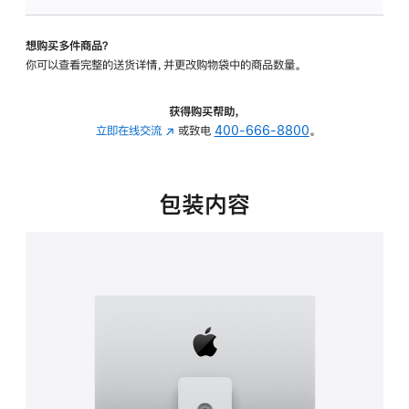
可
调
想购买多件商品？
倾
你可以查看完整的送货详情，并更改购物袋中的商品数量。
斜
度
及
获得购买帮助，
高
立即在线交流
(在
或致电
400-666-8800
。
度
新
的
窗
支
口
包装内容
架
中
的
打
分
开)
期
付
款
选
项)