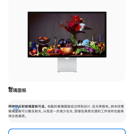
玻璃面板
两种抗反射玻璃面板可选。
标配的玻璃面板经过特别设计，反光率极低。纳米纹理
展
玻璃面板可分散反射光，从而进一步减少反光，即使在高亮光源的工作场所也能保
持出色画质。
开