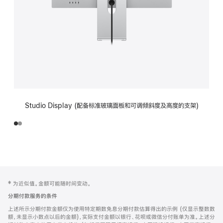
Studio Display (配备标准玻璃面板和可调倾斜度及高度的支架)
网
脚
‡ 为近似值。金额可能随时间变动。
注
页
分期付款服务的条件
页
上述所示分期付款金额仅为使用特定期数免息分期付款估算得出的示例 (仅显示整数数
脚
额，未显示小数点以后的金额)，实际支付金额以银行、花呗或微信分付账单为准。上述分