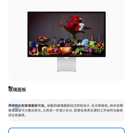
玻璃面板
两种抗反射玻璃面板可选。
标配的玻璃面板经过特别设计，反光率极低。纳米纹理
展
玻璃面板可分散反射光，从而进一步减少反光，即使在高亮光源的工作场所也能保
持出色画质。
开