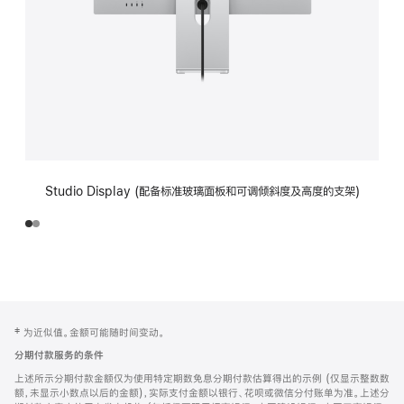
Studio Display (配备标准玻璃面板和可调倾斜度及高度的支架)
网
脚
‡ 为近似值。金额可能随时间变动。
注
页
分期付款服务的条件
页
上述所示分期付款金额仅为使用特定期数免息分期付款估算得出的示例 (仅显示整数数
脚
额，未显示小数点以后的金额)，实际支付金额以银行、花呗或微信分付账单为准。上述分