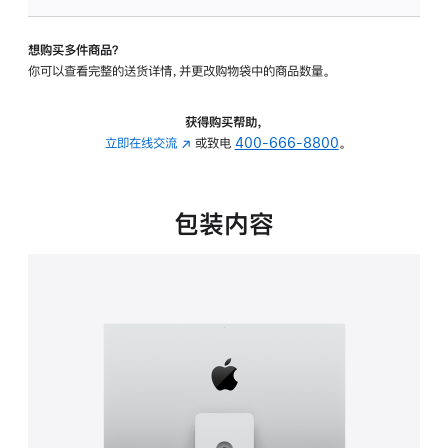
可
调
想购买多件商品？
倾
你可以查看完整的送货详情，并更改购物袋中的商品数量。
斜
度
及
获得购买帮助，
高
立即在线交流
(在
或致电
400-666-8800
。
度
新
的
窗
支
口
包装内容
架
中
的
打
分
开)
期
付
款
选
项)