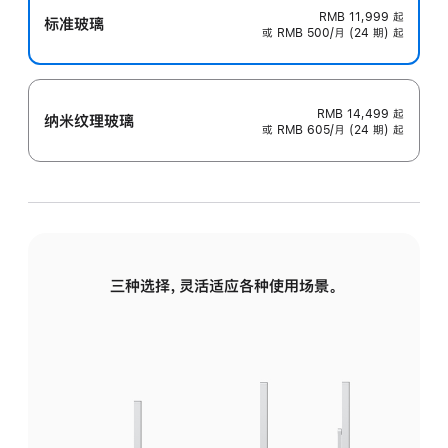
RMB 11,999
起
标准玻璃
或 RMB 500/月 (24 期) 起
RMB 14,499
起
纳米纹理玻璃
或 RMB 605/月 (24 期) 起
三种选择，灵活适应各种使用场景。
标