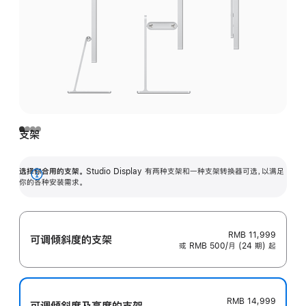
支架
选择你合用的支架。
Studio Display 有两种支架和一种支架转换器可选，以满足
展
你的各种安装需求。
开
RMB 11,999
可调倾斜度的支架
或 RMB 500/月 (24 期) 起
RMB 14,999
可调倾斜度及高‍度的支‍架