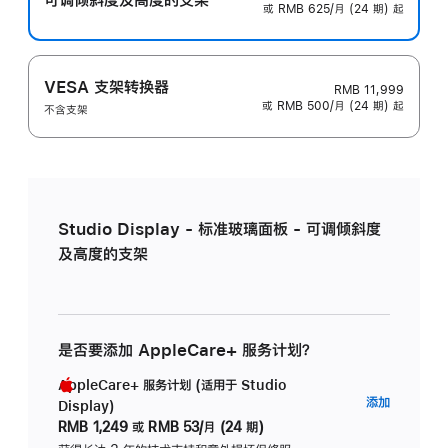
或 RMB 625/月 (24 期) 起
VESA 支架转换器
RMB 11,999
或 RMB 500/月 (24 期) 起
不含支架
Studio Display - 标准玻璃面板 - 可调倾斜度
及高度的支架
是否要添加 AppleCare+ 服务计划？
AppleCare+ 服务计划 (适用于 Studio
AppleC
添加
Display)
服
RMB 1,249
或
RMB 53/月 (24 期)