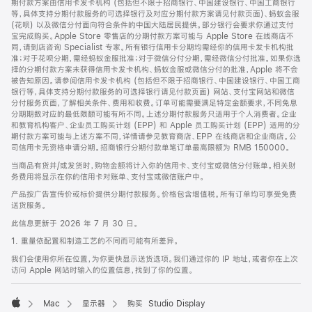
期付款方案由信用卡发卡机构 (包括但不限于招商银行、中国建设银行、中国工商银行
等，具体支持分期付款服务的可选择银行及对应分期付款方案请见付款页面)、蚂蚁金服
(花呗) 以及微信分付面向符合条件的中国大陆居民提供。部分银行会要求你通过支付
宝完成购买。Apple Store 零售店的分期付款方案可能与 Apple Store 在线商店不
同，请到店咨询 Specialist 专家。所有银行信用卡分期均需经你的信用卡发卡机构批
准；对于花呗分期，需经蚂蚁金服批准；对于微信分付分期，需经微信分付批准。如果你选
择的分期付款方案未获得信用卡发卡机构、蚂蚁金服或微信分付的批准，Apple 将不会
被告知原因。请参阅信用卡发卡机构 (包括但不限于招商银行、中国建设银行、中国工商
银行等，具体支持分期付款服务的可选择银行请见付款页面) 网站、支付宝网站和微信
分付服务页面，了解相关条件、费用和收费。订单可能需要满足特定金额要求，不同免息
分期期数对应的最低限额可能有所不同。上述分期付款服务只适用于个人消费者。企业
和教育机构客户、企业员工购买计划 (EPP) 和 Apple 员工购买计划 (EPP) 适用的分
期付款方案可能与上述方案不同，详情请参见教育商店、EPP 在线商店和企业商店。公
司信用卡无资格申请分期。招商银行分期付款单笔订单最高限额为 RMB 150000。
当商品有货并/或发货时，购物金额将计入你的信用卡、支付宝或微信分付账单。相关财
务费用将显示在你的信用卡对账单、支付宝或微信账户中。
产品按广告宣传价或标价提供分期付款服务。价格包含增值税。所有订单均可享受免费
送货服务。
此信息更新于 2026 年 7 月 30 日。
1. 重量依配置和制造工艺的不同而可能有所差异。
我们会使用你所在位置，为你更快显示送货选项。我们通过你的 IP 地址，或者你在上次
访问 Apple 网站时输入的位置信息，找到了你的位置。
Mac
显示器
购买 Studio Display