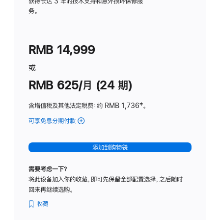
务
获得长达 3 年的技术支持和意外损坏保修服
务。
计
划
(适
RMB 14,999
用
于
或
Studio
RMB 625/月 (24 期)
Display
含增值税及其他法定税费
：约 RMB 1,736
脚
‡。
注
可享免息分期付款
(Studio
Display
-
添加到购物袋
标
准
需要考虑一下？
玻
将此设备加入你的收藏，即可先保留全部配置选择，之后随时
璃
回来再继续选购。
面
板
收藏
-