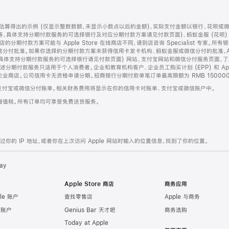
算得出的示例 (仅显示整数数额，未显示小数点以后的金额)，实际支付金额以银行、花呗或
等，具体支持分期付款服务的可选择银行及对应分期付款方案请见付款页面)、蚂蚁金服 (花呗
售店的分期付款方案可能与 Apple Store 在线商店不同，请到店咨询 Specialist 专
分付批准。如果你选择的分期付款方案未获得信用卡发卡机构、蚂蚁金服或微信分付的批准，Ap
具体支持分期付款服务的可选择银行请见付款页面) 网站、支付宝网站和微信分付服务页面，
期付款服务只适用于个人消费者。企业和教育机构客户、企业员工购买计划 (EPP) 和 Appl
企业商店。公司信用卡无资格申请分期。招商银行分期付款单笔订单最高限额为 RMB 150000
支付宝或微信分付账单。相关财务费用将显示在你的信用卡对账单、支付宝或微信账户中。
增值税。所有订单均可享受免费送货服务。
的 IP 地址，或者你在上次访问 Apple 网站时输入的位置信息，找到了你的位置。
ay
Apple Store 商店
商务应用
le 账户
查找零售店
Apple 与商务
e 账户
Genius Bar 天才吧
商务选购
Today at Apple