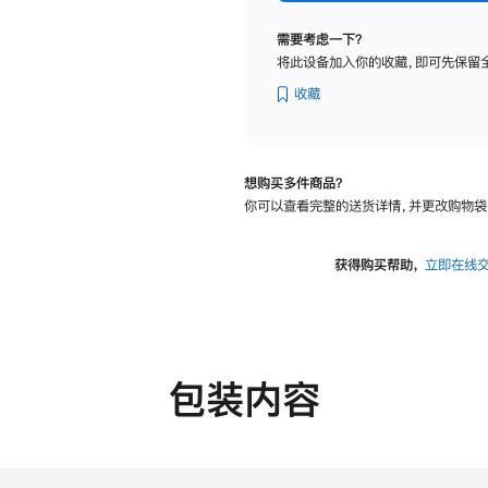
标
准
需要考虑一下？
玻
将此设备加入你的收藏，即可先保留
璃
面
收藏
板
-
可
想购买多件商品？
调
你可以查看完整的送货详情，并更改购物袋
倾
斜
度
获得购买帮助，
立即在线
及
高
度
的
支
包装内容
架
的
分
期
付