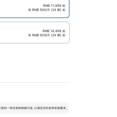
RMB 11,999
起
或 RMB 500/月 (24 期) 起
RMB 14,499
起
或 RMB 605/月 (24 期) 起
配可调倾斜度及高度的支架，额外增加 105
VESA 支架转换器
 有两种支架和一种支架转换器可选，以满足你的各种安装需求。
毫米的高度调节范围。
容的支架 (未随附)