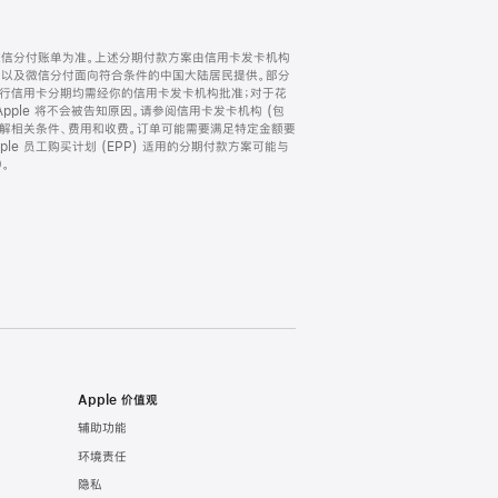
微信分付账单为准。上述分期付款方案由信用卡发卡机构
) 以及微信分付面向符合条件的中国大陆居民提供。部分
家。所有银行信用卡分期均需经你的信用卡发卡机构批准；对于花
ple 将不会被告知原因。请参阅信用卡发卡机构 (包
了解相关条件、费用和收费。订单可能需要满足特定金额要
e 员工购买计划 (EPP) 适用的分期付款方案可能与
。
Apple 价值观
辅助功能
环境责任
隐私