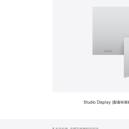
Studio Display (
网
脚