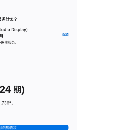
 服务计划？
dio Display)
AppleCare+
添加
期)
服
坏保修服务。
务
计
划
(适
用
于
24 期)
Studio
Display)
1,736
脚
‡。
注
加到购物袋