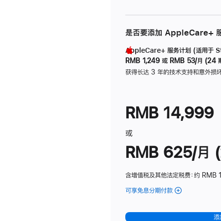
是否要添加 AppleCare+
AppleCare+ 服务计划 (适用于 Stu
RMB 1,249
或
RMB 53/月 (24 
获得长达 3 年的技术支持和意外损
RMB 14,999
或
RMB 625/月 (
含增值税及其他法定税费
：约 RMB 
可享免息分期付款
(Studio
Display
-
添