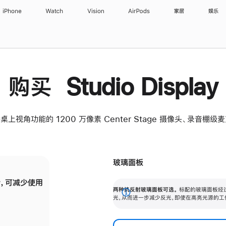
iPhone
Watch
Vision
AirPods
家居
娱乐
购买 Studio Display
桌上视角功能的 1200 万像素 Center Stage 摄像头、录音棚
玻璃面板
，可减少使用
纳米纹理玻璃面板可进一步减少反光，即使在
两种抗反射玻璃面板可选。
标配的玻璃面板经
。
有高亮光源的场所使用，也能保持出色画质。
展
光，从而进一步减少反光，即使在高亮光源的工
开