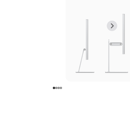
上
下
一
一
张
张
图
图
库
库
图
图
片
片
-
-
支
支
架
架