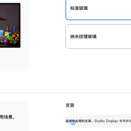
标准玻璃
纳米纹理玻璃
支架
用场景。
标配可调倾斜度的支架，提供 30 度的倾斜度
选
选择你合用的支架。
Studio Display
调节范围。
展