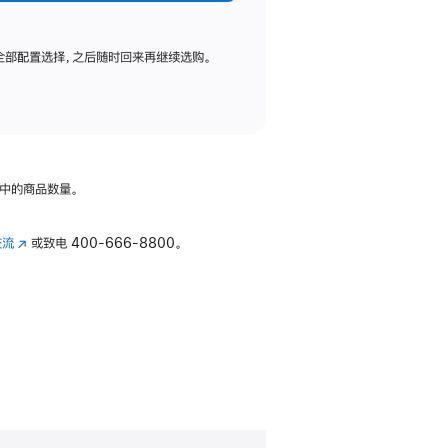
全部配置选择，之后随时回来再继续选购。
中的商品数量。
交流
(在
或致电
400-666-8800。
新
窗
口
中
打
开)