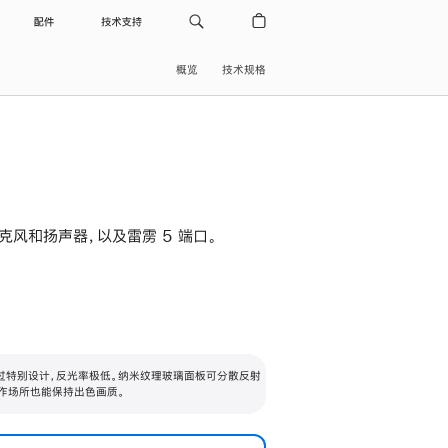
配件
技术支持
概览
技术规格
级麦克风和扬声器，以及雷雳 5 端口。
过特别设计，反光率极低。纳米纹理玻璃面板可分散反射
作场所也能保持出色画质。