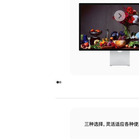
上
下
一
一
张
张
图
图
库
库
图
图
片
片
-
-
玻
玻
璃
璃
三种选择，灵活适应各种使
面
面
板
板