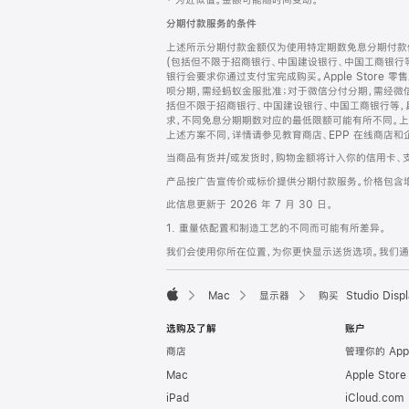
‡ 为近似值。金额可能随时间变动。
注
页
分期付款服务的条件
页
上述所示分期付款金额仅为使用特定期数免息分期付款估
脚
(包括但不限于招商银行、中国建设银行、中国工商银行
银行会要求你通过支付宝完成购买。Apple Store 零
呗分期，需经蚂蚁金服批准；对于微信分付分期，需经微信
括但不限于招商银行、中国建设银行、中国工商银行等，
求，不同免息分期期数对应的最低限额可能有所不同。上述分
上述方案不同，详情请参见教育商店、EPP 在线商店和
当商品有货并/或发货时，购物金额将计入你的信用卡、
产品按广告宣传价或标价提供分期付款服务。价格包含
此信息更新于 2026 年 7 月 30 日。
1. 重量依配置和制造工艺的不同而可能有所差异。
我们会使用你所在位置，为你更快显示送货选项。我们通过你
Mac
显示器
购买 Studio Displ
Apple
选购及了解
账户
商店
管理你的 App
Mac
Apple Stor
iPad
iCloud.com