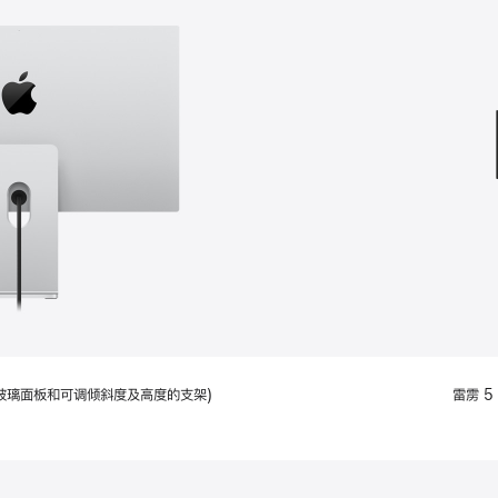
款
选
项)
配备标准玻璃面板和可调倾斜度及高度的支架)
雷雳 5 