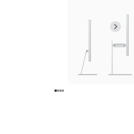
上
下
一
一
张
张
图
图
库
库
图
图
片
片
-
-
支
支
架
架