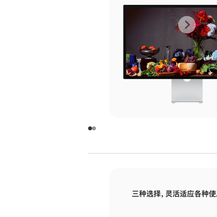
上
下
一
一
张
张
图
图
库
库
图
图
片
片
-
-
玻
玻
璃
璃
三种选择，灵活适应各种使
面
面
板
板