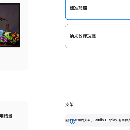
标准玻璃
纳米纹理玻璃
支架
用场景。
标配可调倾斜度的支架，提供 30 度的倾斜度
选
选择你合用的支架。
Studio Display
调节范围。
展