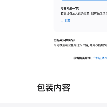
标
准
需要考虑一下？
玻
将此设备加入你的收藏，即可先保留
璃
面
收藏
板
-
可
想购买多件商品？
调
你可以查看完整的送货详情，并更改购物袋
倾
斜
度
获得购买帮助，
立即在线
及
高
度
的
支
包装内容
架
的
分
期
付