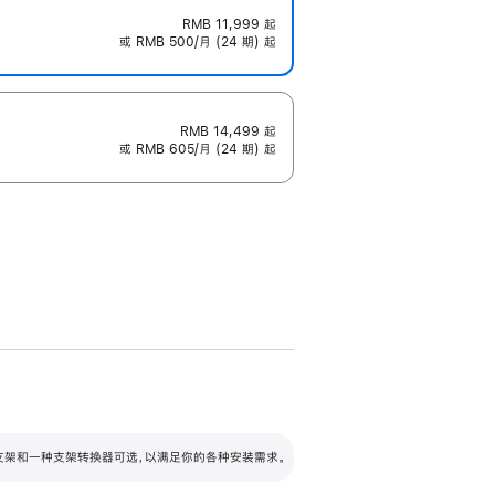
RMB 11,999
起
或 RMB 500/月 (24 期) 起
RMB 14,499
起
或 RMB 605/月 (24 期) 起
配可调倾斜度及高度的支架，额外增加 105
VESA 支架转换器
 有两种支架和一种支架转换器可选，以满足你的各种安装需求。
毫米的高度调节范围。
容的支架 (未随附)