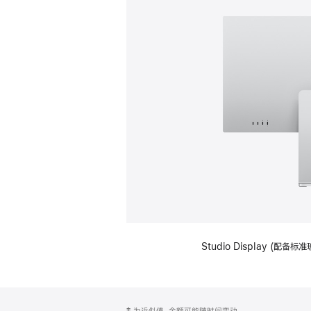
Studio Display (
网
脚