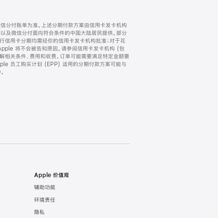
微信分付账单为准。上述分期付款方案由信用卡发卡机构
) 以及微信分付面向符合条件的中国大陆居民提供。部分
家。所有银行信用卡分期均需经你的信用卡发卡机构批准；对于花
ple 将不会被告知原因。请参阅信用卡发卡机构 (包
了解相关条件、费用和收费。订单可能需要满足特定金额要
e 员工购买计划 (EPP) 适用的分期付款方案可能与
。
Apple 价值观
辅助功能
环境责任
隐私