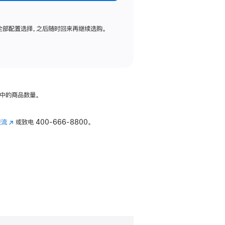
全部配置选择，之后随时回来再继续选购。
中的商品数量。
交流
(在
或致电
400-666-8800。
新
窗
口
中
打
开)