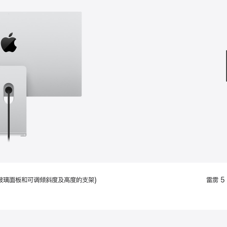
款
选
项)
配备标准玻璃面板和可调倾斜度及高度的支架)
雷雳 5 