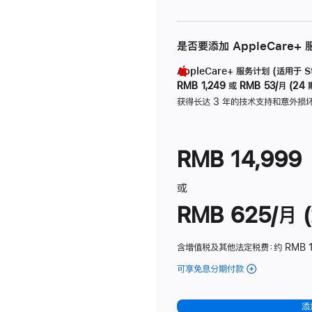
是否要添加 AppleCare+
AppleCare+ 服务计划 (适用于 Stu
RMB 1,249
或
RMB 53/月 (24 
获得长达 3 年的技术支持和意外损
RMB 14,999
或
RMB 625/月 (
含增值税及其他法定税费
：约 RMB 
可享免息分期付款
(Studio
Display
-
添