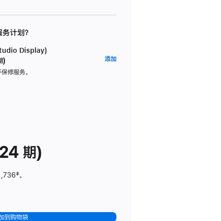
 服务计划？
dio Display)
AppleCare+
添加
期)
服
坏保修服务。
务
计
划
(适
用
于
24 期)
Studio
Display)
1,736
脚
‡。
注
加到购物袋