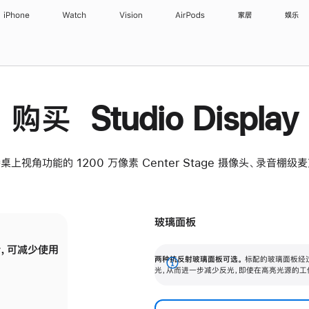
iPhone
Watch
Vision
AirPods
家居
娱乐
购买 Studio Display
桌上视角功能的 1200 万像素 Center Stage 摄像头、录音棚
玻璃面板
，可减少使用
纳米纹理玻璃面板可进一步减少反光，即使在
两种抗反射玻璃面板可选。
标配的玻璃面板经
。
有高亮光源的场所使用，也能保持出色画质。
展
光，从而进一步减少反光，即使在高亮光源的工
开