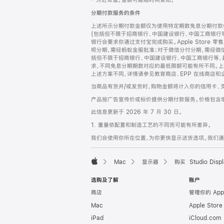
‡ 为近似值。金额可能随时间变动。
注
页
分期付款服务的条件
页
上述所示分期付款金额仅为使用特定期数免息分期付款估
脚
(包括但不限于招商银行、中国建设银行、中国工商银行
银行会要求你通过支付宝完成购买。Apple Store 零
呗分期，需经蚂蚁金服批准；对于微信分付分期，需经微信
括但不限于招商银行、中国建设银行、中国工商银行等，
求，不同免息分期期数对应的最低限额可能有所不同。上述分
上述方案不同，详情请参见教育商店、EPP 在线商店和
当商品有货并/或发货时，购物金额将计入你的信用卡、
产品按广告宣传价或标价提供分期付款服务。价格包含
此信息更新于 2026 年 7 月 30 日。
1. 重量依配置和制造工艺的不同而可能有所差异。
我们会使用你所在位置，为你更快显示送货选项。我们通过你
Mac
显示器
购买 Studio Displ
Apple
选购及了解
账户
商店
管理你的 App
Mac
Apple Stor
iPad
iCloud.com