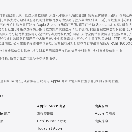
算得出的示例 (仅显示整数数额，未显示小数点以后的金额)，实际支付金额以银行、花呗或
等，具体支持分期付款服务的可选择银行及对应分期付款方案请见付款页面)、蚂蚁金服 (花呗
售店的分期付款方案可能与 Apple Store 在线商店不同，请到店咨询 Specialist 专
分付批准。如果你选择的分期付款方案未获得信用卡发卡机构、蚂蚁金服或微信分付的批准，Ap
具体支持分期付款服务的可选择银行请见付款页面) 网站、支付宝网站和微信分付服务页面，
期付款服务只适用于个人消费者。企业和教育机构客户、企业员工购买计划 (EPP) 和 Appl
企业商店。公司信用卡无资格申请分期。招商银行分期付款单笔订单最高限额为 RMB 150000
支付宝或微信分付账单。相关财务费用将显示在你的信用卡对账单、支付宝或微信账户中。
增值税。所有订单均可享受免费送货服务。
的 IP 地址，或者你在上次访问 Apple 网站时输入的位置信息，找到了你的位置。
ay
Apple Store 商店
商务应用
le 账户
查找零售店
Apple 与商务
e 账户
Genius Bar 天才吧
商务选购
Today at Apple