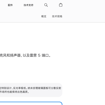
配件
技术支持
概览
技术规格
级麦克风和扬声器，以及雷雳 5 端口。
过特别设计，反光率极低。纳米纹理玻璃面板可分散反射
作场所也能保持出色画质。