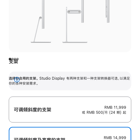
支架
选择你合用的支架。
Studio Display 有两种支架和一种支架转换器可选，以满足
展
你的各种安装需求。
开
RMB 11,999
可调倾斜度的支架
或 RMB 500/月 (24 期) 起
RMB 14,999
可调倾斜度及高‍度的支‍架