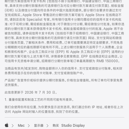
期付款方案由信用卡发卡机构 (包括但不限于招商银行、中国建设银行、中国工商银行
等，具体支持分期付款服务的可选择银行及对应分期付款方案请见付款页面)、蚂蚁金服
(花呗) 以及微信分付面向符合条件的中国大陆居民提供。部分银行会要求你通过支付
宝完成购买。Apple Store 零售店的分期付款方案可能与 Apple Store 在线商店不
同，请到店咨询 Specialist 专家。所有银行信用卡分期均需经你的信用卡发卡机构批
准；对于花呗分期，需经蚂蚁金服批准；对于微信分付分期，需经微信分付批准。如果你选
择的分期付款方案未获得信用卡发卡机构、蚂蚁金服或微信分付的批准，Apple 将不会
被告知原因。请参阅信用卡发卡机构 (包括但不限于招商银行、中国建设银行、中国工商
银行等，具体支持分期付款服务的可选择银行请见付款页面) 网站、支付宝网站和微信
分付服务页面，了解相关条件、费用和收费。订单可能需要满足特定金额要求，不同免息
分期期数对应的最低限额可能有所不同。上述分期付款服务只适用于个人消费者。企业
和教育机构客户、企业员工购买计划 (EPP) 和 Apple 员工购买计划 (EPP) 适用的分
期付款方案可能与上述方案不同，详情请参见教育商店、EPP 在线商店和企业商店。公
司信用卡无资格申请分期。招商银行分期付款单笔订单最高限额为 RMB 150000。
当商品有货并/或发货时，购物金额将计入你的信用卡、支付宝或微信分付账单。相关财
务费用将显示在你的信用卡对账单、支付宝或微信账户中。
产品按广告宣传价或标价提供分期付款服务。价格包含增值税。所有订单均可享受免费
送货服务。
此信息更新于 2026 年 7 月 30 日。
1. 重量依配置和制造工艺的不同而可能有所差异。
我们会使用你所在位置，为你更快显示送货选项。我们通过你的 IP 地址，或者你在上次
访问 Apple 网站时输入的位置信息，找到了你的位置。
Mac
显示器
购买 Studio Display