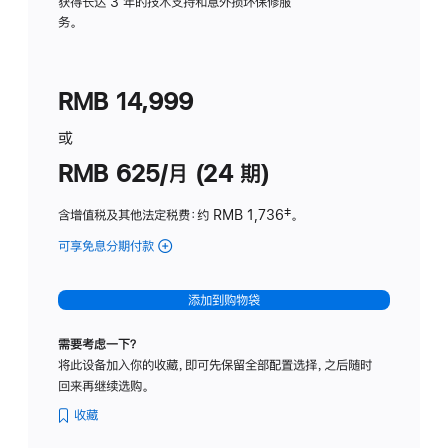
务
获得长达 3 年的技术支持和意外损坏保修服
务。
计
划
(适
RMB 14,999
用
于
或
Studio
RMB 625/月 (24 期)
Display
含增值税及其他法定税费
：约 RMB 1,736
脚
‡。
注
可享免息分期付款
(Studio
Display
-
添加到购物袋
标
准
需要考虑一下？
玻
将此设备加入你的收藏，即可先保留全部配置选择，之后随时
璃
回来再继续选购。
面
板
收藏
-