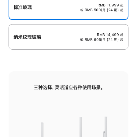
RMB 11,999
起
标准玻璃
或 RMB 500/月 (24 期) 起
RMB 14,499
起
纳米纹理玻璃
或 RMB 605/月 (24 期) 起
三种选择，灵活适应各种使用场景。
标