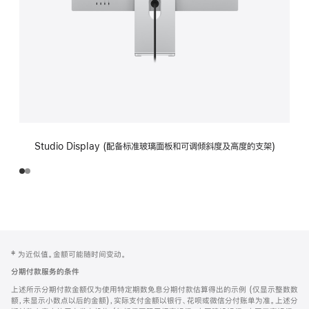
Studio Display (配备标准玻璃面板和可调倾斜度及高度的支架)
网
脚
‡ 为近似值。金额可能随时间变动。
注
页
分期付款服务的条件
页
上述所示分期付款金额仅为使用特定期数免息分期付款估算得出的示例 (仅显示整数数
脚
额，未显示小数点以后的金额)，实际支付金额以银行、花呗或微信分付账单为准。上述分