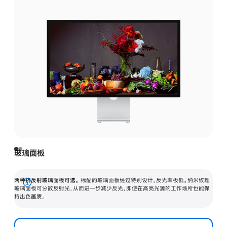
玻璃面板
两种抗反射玻璃面板可选。
标配的玻璃面板经过特别设计，反光率极低。纳米纹理
展
玻璃面板可分散反射光，从而进一步减少反光，即使在高亮光源的工作场所也能保
持出色画质。
开