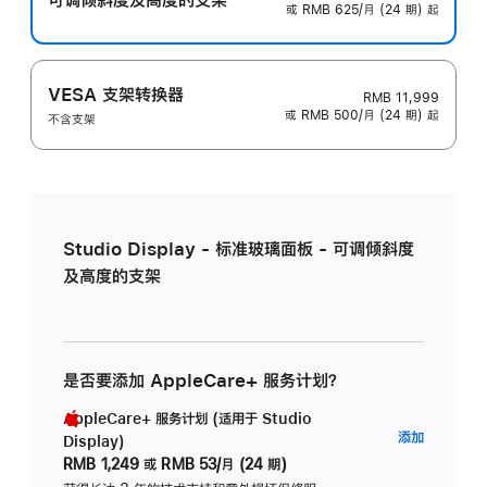
或 RMB 625/月 (24 期) 起
VESA 支架转换器
RMB 11,999
或 RMB 500/月 (24 期) 起
不含支架
Studio Display - 标准玻璃面板 - 可调倾斜度
及高度的支架
是否要添加 AppleCare+ 服务计划？
AppleCare+ 服务计划 (适用于 Studio
AppleC
添加
Display)
服
RMB 1,249
或
RMB 53/月 (24 期)