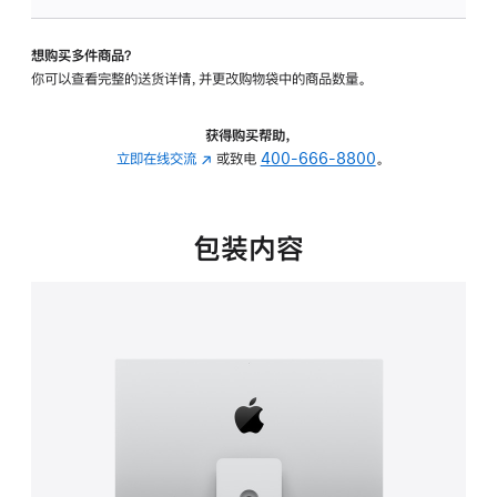
可
调
想购买多件商品？
倾
你可以查看完整的送货详情，并更改购物袋中的商品数量。
斜
度
及
获得购买帮助，
高
立即在线交流
(在
或致电
400-666-8800
。
度
新
的
窗
支
口
包装内容
架
中
的
打
分
开)
期
付
款
选
项)