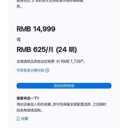
务
获得长达 3 年的技术支持和意外损坏保修服
务。
计
划
(适
RMB 14,999
用
于
或
Studio
RMB 625/月 (24 期)
Display
含增值税及其他法定税费
：约 RMB 1,736
脚
‡。
注
可享免息分期付款
(Studio
Display
-
添加到购物袋
标
准
需要考虑一下？
玻
将此设备加入你的收藏，即可先保留全部配置选择，之后随时
璃
回来再继续选购。
面
板
收藏
-