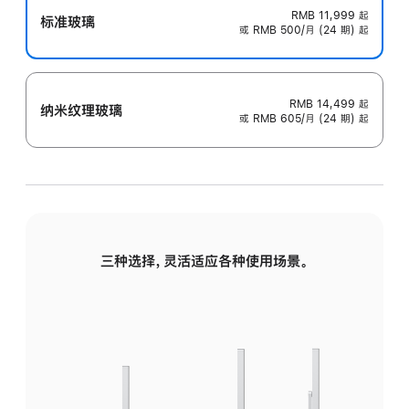
RMB 11,999
起
标准玻璃
或 RMB 500/月 (24 期) 起
RMB 14,499
起
纳米纹理玻璃
或 RMB 605/月 (24 期) 起
三种选择，灵活适应各种使用场景。
标