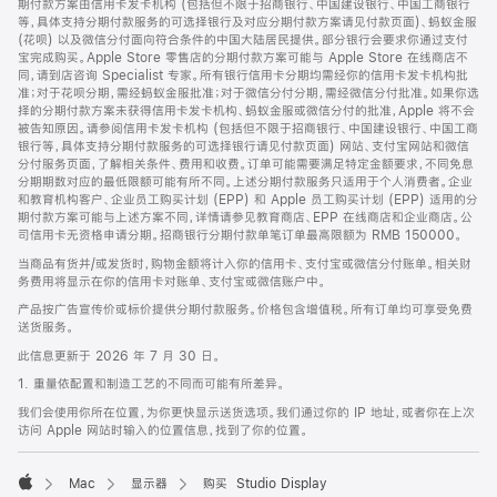
期付款方案由信用卡发卡机构 (包括但不限于招商银行、中国建设银行、中国工商银行
等，具体支持分期付款服务的可选择银行及对应分期付款方案请见付款页面)、蚂蚁金服
(花呗) 以及微信分付面向符合条件的中国大陆居民提供。部分银行会要求你通过支付
宝完成购买。Apple Store 零售店的分期付款方案可能与 Apple Store 在线商店不
同，请到店咨询 Specialist 专家。所有银行信用卡分期均需经你的信用卡发卡机构批
准；对于花呗分期，需经蚂蚁金服批准；对于微信分付分期，需经微信分付批准。如果你选
择的分期付款方案未获得信用卡发卡机构、蚂蚁金服或微信分付的批准，Apple 将不会
被告知原因。请参阅信用卡发卡机构 (包括但不限于招商银行、中国建设银行、中国工商
银行等，具体支持分期付款服务的可选择银行请见付款页面) 网站、支付宝网站和微信
分付服务页面，了解相关条件、费用和收费。订单可能需要满足特定金额要求，不同免息
分期期数对应的最低限额可能有所不同。上述分期付款服务只适用于个人消费者。企业
和教育机构客户、企业员工购买计划 (EPP) 和 Apple 员工购买计划 (EPP) 适用的分
期付款方案可能与上述方案不同，详情请参见教育商店、EPP 在线商店和企业商店。公
司信用卡无资格申请分期。招商银行分期付款单笔订单最高限额为 RMB 150000。
当商品有货并/或发货时，购物金额将计入你的信用卡、支付宝或微信分付账单。相关财
务费用将显示在你的信用卡对账单、支付宝或微信账户中。
产品按广告宣传价或标价提供分期付款服务。价格包含增值税。所有订单均可享受免费
送货服务。
此信息更新于 2026 年 7 月 30 日。
1. 重量依配置和制造工艺的不同而可能有所差异。
我们会使用你所在位置，为你更快显示送货选项。我们通过你的 IP 地址，或者你在上次
访问 Apple 网站时输入的位置信息，找到了你的位置。
Mac
显示器
购买 Studio Display