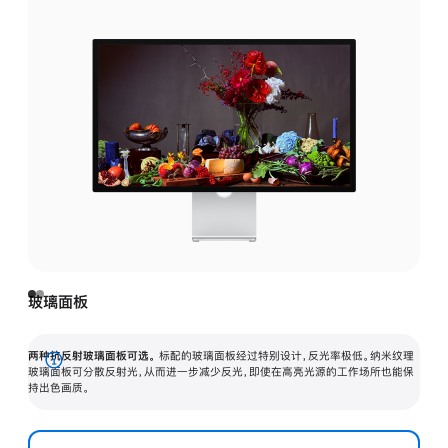
玻璃面板
两种抗反射玻璃面板可选。
标配的玻璃面板经过特别设计，反光率极低。纳米纹理
展
玻璃面板可分散反射光，从而进一步减少反光，即使在高亮光源的工作场所也能保
持出色画质。
开