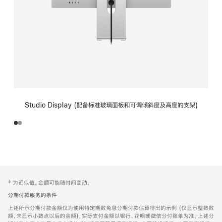
Studio Display (配备标准玻璃面板和可调倾斜度及高度的支架)
网
脚
‡ 为近似值。金额可能随时间变动。
注
页
分期付款服务的条件
页
上述所示分期付款金额仅为使用特定期数免息分期付款估算得出的示例 (仅显示整数数
脚
额，未显示小数点以后的金额)，实际支付金额以银行、花呗或微信分付账单为准。上述分