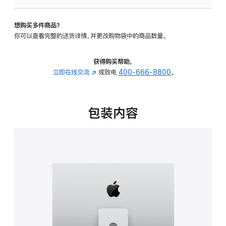
可
调
想购买多件商品？
倾
你可以查看完整的送货详情，并更改购物袋中的商品数量。
斜
度
及
获得购买帮助，
高
立即在线交流
(在
或致电
400-666-8800
。
度
新
的
窗
支
口
包装内容
架
中
的
打
分
开)
期
付
款
选
项)