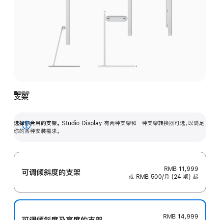
支架
选择你合用的支架。
Studio Display 有两种支架和一种支架转换器可选，以满足
展
你的各种安装需求。
开
RMB 11,999
可调倾斜度的支架
或 RMB 500/月 (24 期) 起
RMB 14,999
可调倾斜度及高‍度的支‍架