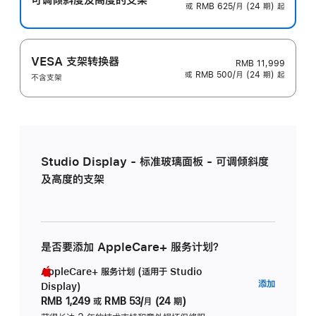
或 RMB 625/月 (24 期) 起
VESA 支架转换器
RMB 11,999
或 RMB 500/月 (24 期) 起
不含支架
Studio Display - 标准玻璃面板 - 可调倾斜度
及高度的支架
是否要添加 AppleCare+ 服务计划？
AppleCare+ 服务计划 (适用于 Studio
AppleC
添加
Display)
服
RMB 1,249
或
RMB 53/月 (24 期)