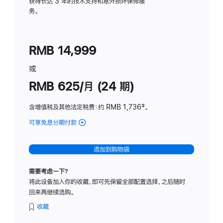
务
获得长达 3 年的技术支持和意外损坏保修服
务。
计
划
(适
RMB 14,999
用
于
或
Studio
RMB 625/月 (24 期)
Display
含增值税及其他法定税费
：约 RMB 1,736
脚
‡。
注
可享免息分期付款
(Studio
Display
-
添加到购物袋
标
准
需要考虑一下？
玻
将此设备加入你的收藏，即可先保留全部配置选择，之后随时
璃
回来再继续选购。
面
板
收藏
-