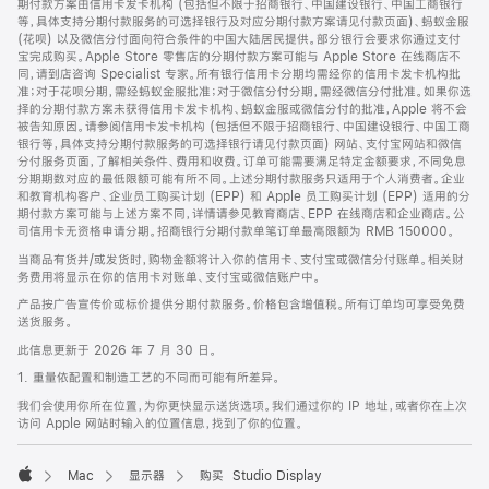
期付款方案由信用卡发卡机构 (包括但不限于招商银行、中国建设银行、中国工商银行
等，具体支持分期付款服务的可选择银行及对应分期付款方案请见付款页面)、蚂蚁金服
(花呗) 以及微信分付面向符合条件的中国大陆居民提供。部分银行会要求你通过支付
宝完成购买。Apple Store 零售店的分期付款方案可能与 Apple Store 在线商店不
同，请到店咨询 Specialist 专家。所有银行信用卡分期均需经你的信用卡发卡机构批
准；对于花呗分期，需经蚂蚁金服批准；对于微信分付分期，需经微信分付批准。如果你选
择的分期付款方案未获得信用卡发卡机构、蚂蚁金服或微信分付的批准，Apple 将不会
被告知原因。请参阅信用卡发卡机构 (包括但不限于招商银行、中国建设银行、中国工商
银行等，具体支持分期付款服务的可选择银行请见付款页面) 网站、支付宝网站和微信
分付服务页面，了解相关条件、费用和收费。订单可能需要满足特定金额要求，不同免息
分期期数对应的最低限额可能有所不同。上述分期付款服务只适用于个人消费者。企业
和教育机构客户、企业员工购买计划 (EPP) 和 Apple 员工购买计划 (EPP) 适用的分
期付款方案可能与上述方案不同，详情请参见教育商店、EPP 在线商店和企业商店。公
司信用卡无资格申请分期。招商银行分期付款单笔订单最高限额为 RMB 150000。
当商品有货并/或发货时，购物金额将计入你的信用卡、支付宝或微信分付账单。相关财
务费用将显示在你的信用卡对账单、支付宝或微信账户中。
产品按广告宣传价或标价提供分期付款服务。价格包含增值税。所有订单均可享受免费
送货服务。
此信息更新于 2026 年 7 月 30 日。
1. 重量依配置和制造工艺的不同而可能有所差异。
我们会使用你所在位置，为你更快显示送货选项。我们通过你的 IP 地址，或者你在上次
访问 Apple 网站时输入的位置信息，找到了你的位置。
Mac
显示器
购买 Studio Display