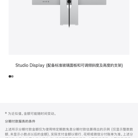
Studio Display (配备标准玻璃面板和可调倾斜度及高度的支架)
网
脚
‡ 为近似值。金额可能随时间变动。
注
页
分期付款服务的条件
页
上述所示分期付款金额仅为使用特定期数免息分期付款估算得出的示例 (仅显示整数数
脚
额，未显示小数点以后的金额)，实际支付金额以银行、花呗或微信分付账单为准。上述分