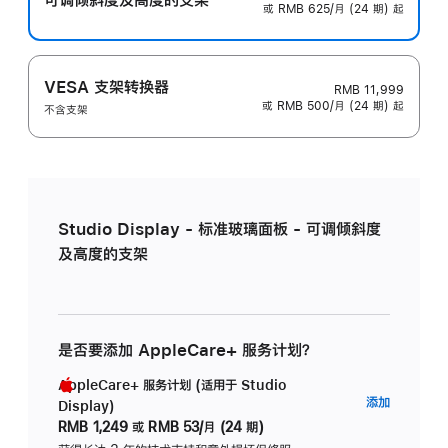
或 RMB 625/月 (24 期) 起
VESA 支架转换器
RMB 11,999
或 RMB 500/月 (24 期) 起
不含支架
Studio Display - 标准玻璃面板 - 可调倾斜度
及高度的支架
是否要添加 AppleCare+ 服务计划？
AppleCare+ 服务计划 (适用于 Studio
AppleC
添加
Display)
服
RMB 1,249
或
RMB 53/月 (24 期)