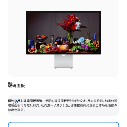
玻璃面板
两种抗反射玻璃面板可选。
标配的玻璃面板经过特别设计，反光率极低。纳米纹理
展
玻璃面板可分散反射光，从而进一步减少反光，即使在高亮光源的工作场所也能保
持出色画质。
开