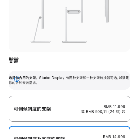
支架
选择你合用的支架。
Studio Display 有两种支架和一种支架转换器可选，以满足
展
你的各种安装需求。
开
RMB 11,999
可调倾斜度的支架
或 RMB 500/月 (24 期) 起
RMB 14,999
可调倾斜度及高‍度的支‍架