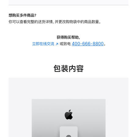
可
调
想购买多件商品？
倾
你可以查看完整的送货详情，并更改购物袋中的商品数量。
斜
度
及
获得购买帮助，
高
立即在线交流
(在
或致电
400-666-8800
。
度
新
的
窗
支
口
包装内容
架
中
的
打
分
开)
期
付
款
选
项)