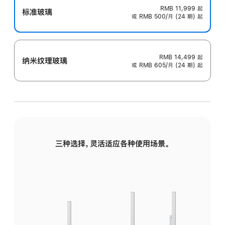
RMB 11,999
起
标准玻璃
或 RMB 500/月 (24 期) 起
RMB 14,499
起
纳米纹理玻璃
或 RMB 605/月 (24 期) 起
三种选择，灵活适应各种使用场景。
标