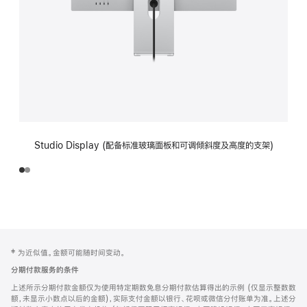
Studio Display (配备标准玻璃面板和可调倾斜度及高度的支架)
网
脚
‡ 为近似值。金额可能随时间变动。
注
页
分期付款服务的条件
页
上述所示分期付款金额仅为使用特定期数免息分期付款估算得出的示例 (仅显示整数数
脚
额，未显示小数点以后的金额)，实际支付金额以银行、花呗或微信分付账单为准。上述分