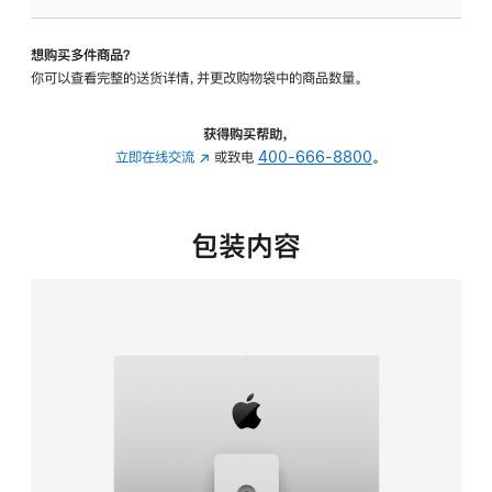
可
调
想购买多件商品？
倾
你可以查看完整的送货详情，并更改购物袋中的商品数量。
斜
度
及
获得购买帮助，
高
立即在线交流
(在
或致电
400-666-8800
。
度
新
的
窗
支
口
包装内容
架
中
的
打
分
开)
期
付
款
选
项)