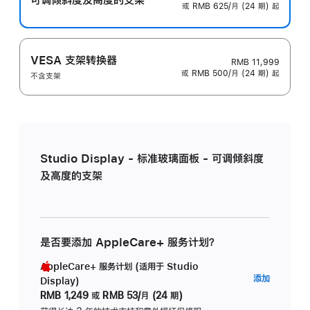
或 RMB 625/月 (24 期) 起
VESA 支架转换器
RMB 11,999
或 RMB 500/月 (24 期) 起
不含支架
Studio Display - 标准玻璃面板 - 可调倾斜度
及高度的支架
是否要添加 AppleCare+ 服务计划？
AppleCare+ 服务计划 (适用于 Studio
AppleC
添加
Display)
服
RMB 1,249
或
RMB 53/月 (24 期)