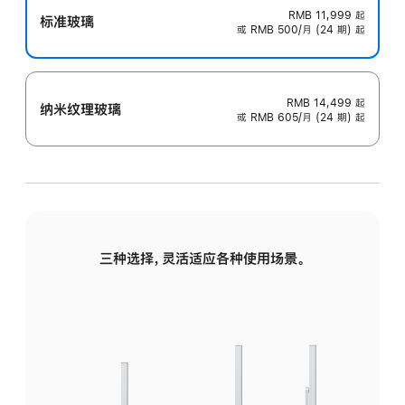
RMB 11,999
起
标准玻璃
或 RMB 500/月 (24 期) 起
RMB 14,499
起
纳米纹理玻璃
或 RMB 605/月 (24 期) 起
三种选择，灵活适应各种使用场景。
标