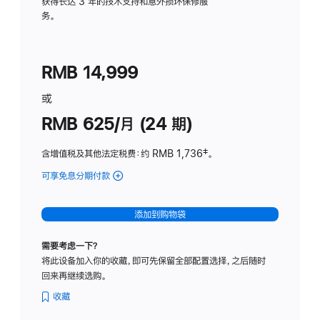
务
获得长达 3 年的技术支持和意外损坏保修服
务。
计
划
(适
RMB 14,999
用
于
或
Studio
RMB 625/月 (24 期)
Display
含增值税及其他法定税费
：约 RMB 1,736
脚
‡。
注
可享免息分期付款
(Studio
Display
-
添加到购物袋
标
准
需要考虑一下？
玻
将此设备加入你的收藏，即可先保留全部配置选择，之后随时
璃
回来再继续选购。
面
板
收藏
-