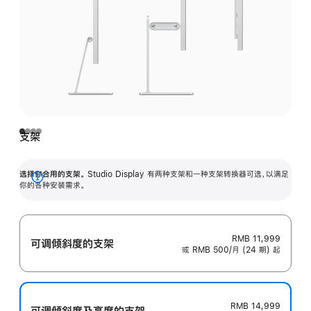
支架
选择你合用的支架。
Studio Display 有两种支架和一种支架转换器可选，以满足
展
你的各种安装需求。
开
RMB 11,999
可调倾斜度的支架
或 RMB 500/月 (24 期) 起
RMB 14,999
可调倾斜度及高‍度的支‍架