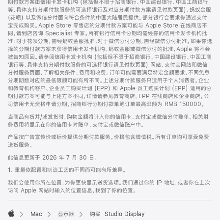
期付款方案由信用卡发卡机构 (包括但不限于招商银行、中国建设银行、中国工商银行
等，具体支持分期付款服务的可选择银行及对应分期付款方案请见付款页面)、蚂蚁金服
(花呗) 以及微信分付面向符合条件的中国大陆居民提供。部分银行会要求你通过支付
宝完成购买。Apple Store 零售店的分期付款方案可能与 Apple Store 在线商店不
同，请到店咨询 Specialist 专家。所有银行信用卡分期均需经你的信用卡发卡机构批
准；对于花呗分期，需经蚂蚁金服批准；对于微信分付分期，需经微信分付批准。如果你选
择的分期付款方案未获得信用卡发卡机构、蚂蚁金服或微信分付的批准，Apple 将不会
被告知原因。请参阅信用卡发卡机构 (包括但不限于招商银行、中国建设银行、中国工商
银行等，具体支持分期付款服务的可选择银行请见付款页面) 网站、支付宝网站和微信
分付服务页面，了解相关条件、费用和收费。订单可能需要满足特定金额要求，不同免息
分期期数对应的最低限额可能有所不同。上述分期付款服务只适用于个人消费者。企业
和教育机构客户、企业员工购买计划 (EPP) 和 Apple 员工购买计划 (EPP) 适用的分
期付款方案可能与上述方案不同，详情请参见教育商店、EPP 在线商店和企业商店。公
司信用卡无资格申请分期。招商银行分期付款单笔订单最高限额为 RMB 150000。
当商品有货并/或发货时，购物金额将计入你的信用卡、支付宝或微信分付账单。相关财
务费用将显示在你的信用卡对账单、支付宝或微信账户中。
产品按广告宣传价或标价提供分期付款服务。价格包含增值税。所有订单均可享受免费
送货服务。
此信息更新于 2026 年 7 月 30 日。
1. 重量依配置和制造工艺的不同而可能有所差异。
我们会使用你所在位置，为你更快显示送货选项。我们通过你的 IP 地址，或者你在上次
访问 Apple 网站时输入的位置信息，找到了你的位置。
Mac
显示器
购买 Studio Display