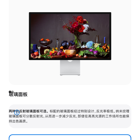
玻璃面板
两种抗反射玻璃面板可选。
标配的玻璃面板经过特别设计，反光率极低。纳米纹理
展
玻璃面板可分散反射光，从而进一步减少反光，即使在高亮光源的工作场所也能保
持出色画质。
开