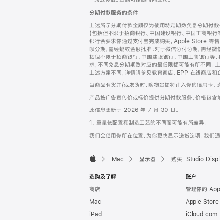
‡ 为近似值。金额可能随时间变动。
注
页
分期付款服务的条件
页
上述所示分期付款金额仅为使用特定期数免息分期付款估
脚
(包括但不限于招商银行、中国建设银行、中国工商银行
银行会要求你通过支付宝完成购买。Apple Store 零
呗分期，需经蚂蚁金服批准；对于微信分付分期，需经微信
括但不限于招商银行、中国建设银行、中国工商银行等，
求，不同免息分期期数对应的最低限额可能有所不同。上述分
上述方案不同，详情请参见教育商店、EPP 在线商店和
当商品有货并/或发货时，购物金额将计入你的信用卡、
产品按广告宣传价或标价提供分期付款服务。价格包含
此信息更新于 2026 年 7 月 30 日。
1. 重量依配置和制造工艺的不同而可能有所差异。
我们会使用你所在位置，为你更快显示送货选项。我们通过你
Mac
显示器
购买 Studio Displ
Apple
选购及了解
账户
商店
管理你的 App
Mac
Apple Stor
iPad
iCloud.com