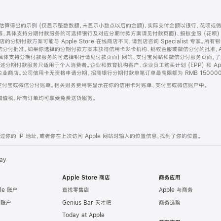
算得出的示例 (仅显示整数数额，未显示小数点以后的金额)，实际支付金额以银行、花呗或
等，具体支持分期付款服务的可选择银行及对应分期付款方案请见付款页面)、蚂蚁金服 (花呗
售店的分期付款方案可能与 Apple Store 在线商店不同，请到店咨询 Specialist 专
分付批准。如果你选择的分期付款方案未获得信用卡发卡机构、蚂蚁金服或微信分付的批准，Ap
具体支持分期付款服务的可选择银行请见付款页面) 网站、支付宝网站和微信分付服务页面，
期付款服务只适用于个人消费者。企业和教育机构客户、企业员工购买计划 (EPP) 和 Appl
企业商店。公司信用卡无资格申请分期。招商银行分期付款单笔订单最高限额为 RMB 150000
支付宝或微信分付账单。相关财务费用将显示在你的信用卡对账单、支付宝或微信账户中。
增值税。所有订单均可享受免费送货服务。
的 IP 地址，或者你在上次访问 Apple 网站时输入的位置信息，找到了你的位置。
ay
Apple Store 商店
商务应用
le 账户
查找零售店
Apple 与商务
e 账户
Genius Bar 天才吧
商务选购
Today at Apple