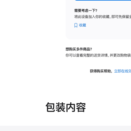
标
准
需要考虑一下？
玻
将此设备加入你的收藏，即可先保留
璃
面
收藏
板
-
可
想购买多件商品？
调
你可以查看完整的送货详情，并更改购物袋
倾
斜
度
获得购买帮助，
立即在线
及
高
度
的
支
包装内容
架
的
分
期
付