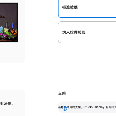
标准玻璃
纳米纹理玻璃
支架
用场景。
标配可调倾斜度的支架，提供 30 度的倾斜度
选
选择你合用的支架。
Studio Display
调节范围。
展