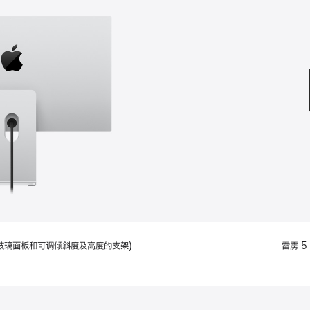
款
选
项)
配备标准玻璃面板和可调倾斜度及高度的支架)
雷雳 5 