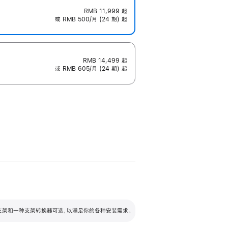
RMB 11,999
起
或 RMB 500/月 (24 期) 起
RMB 14,499
起
或 RMB 605/月 (24 期) 起
配可调倾斜度及高度的支架，额外增加 105
VESA 支架转换器
 有两种支架和一种支架转换器可选，以满足你的各种安装需求。
毫米的高度调节范围。
容的支架 (未随附)