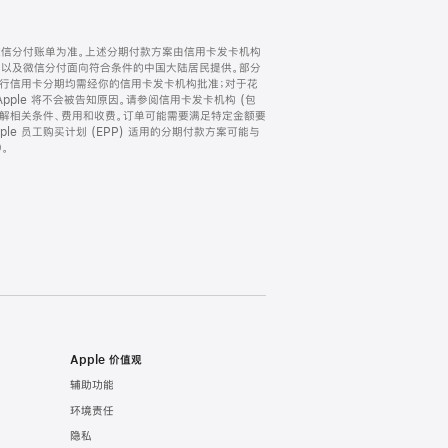
微信分付账单为准。上述分期付款方案由信用卡发卡机构
) 以及微信分付面向符合条件的中国大陆居民提供。部分
家。所有银行信用卡分期均需经你的信用卡发卡机构批准；对于花
ple 将不会被告知原因。请参阅信用卡发卡机构 (包
了解相关条件、费用和收费。订单可能需要满足特定金额要
e 员工购买计划 (EPP) 适用的分期付款方案可能与
。
Apple 价值观
辅助功能
环境责任
隐私