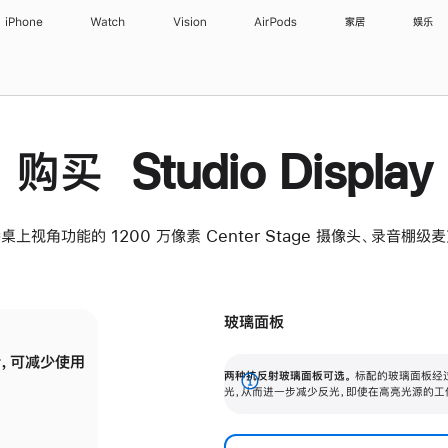
iPhone
Watch
Vision
AirPods
家居
娱乐
购买 Studio Display
桌上视角功能的 1200 万像素 Center Stage 摄像头、录音棚
玻璃面板
，可减少使用
纳米纹理玻璃面板可进一步减少反光，即使在
两种抗反射玻璃面板可选。
标配的玻璃面板经
。
有高亮光源的场所使用，也能保持出色画质。
展
光，从而进一步减少反光，即使在高亮光源的工
开