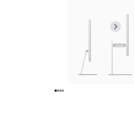
上
下
一
一
张
张
图
图
库
库
图
图
片
片
-
-
支
支
架
架