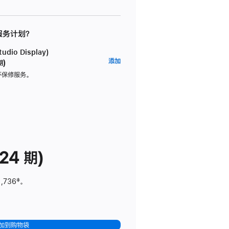
 服务计划？
dio Display)
AppleCare+
添加
期)
服
坏保修服务。
务
计
划
(适
用
于
24 期)
Studio
Display)
1,736
脚
‡。
注
加到购物袋