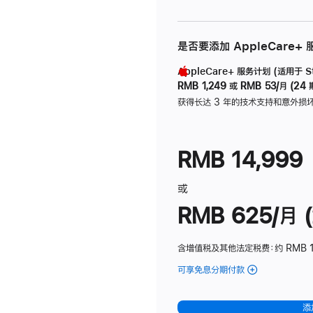
是否要添加 AppleCare+
AppleCare+ 服务计划 (适用于 Stu
RMB 1,249
或
RMB 53/月 (24 
获得长达 3 年的技术支持和意外损
RMB 14,999
或
RMB 625/月 (
含增值税及其他法定税费
：约 RMB 
可享免息分期付款
(Studio
Display
-
添