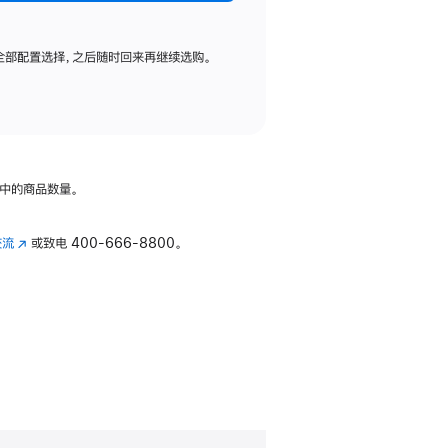
全部配置选择，之后随时回来再继续选购。
中的商品数量。
交流
(在
或致电
400-666-8800。
新
窗
口
中
打
开)