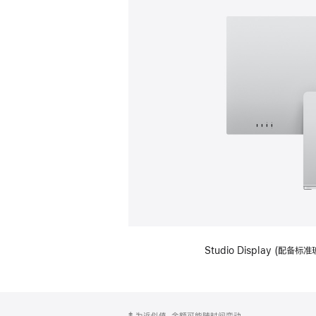
Studio Display (
网
脚