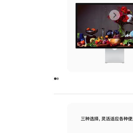
上
下
一
一
张
张
图
图
库
库
图
图
片
片
-
-
玻
玻
璃
璃
三种选择，灵活适应各种使
面
面
板
板