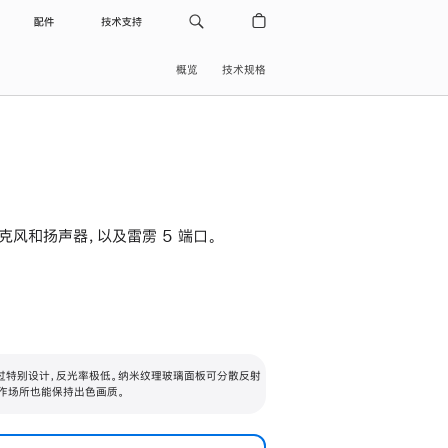
配件
技术支持
概览
技术规格
级麦克风和扬声器，以及雷雳 5 端口。
过特别设计，反光率极低。纳米纹理玻璃面板可分散反射
作场所也能保持出色画质。