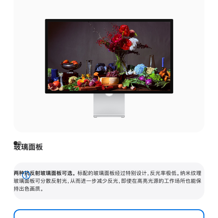
玻璃面板
两种抗反射玻璃面板可选。
标配的玻璃面板经过特别设计，反光率极低。纳米纹理
展
玻璃面板可分散反射光，从而进一步减少反光，即使在高亮光源的工作场所也能保
持出色画质。
开