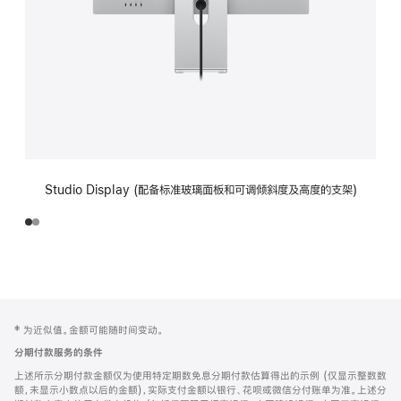
Studio Display (配备标准玻璃面板和可调倾斜度及高度的支架)
网
脚
‡ 为近似值。金额可能随时间变动。
注
页
分期付款服务的条件
页
上述所示分期付款金额仅为使用特定期数免息分期付款估算得出的示例 (仅显示整数数
脚
额，未显示小数点以后的金额)，实际支付金额以银行、花呗或微信分付账单为准。上述分