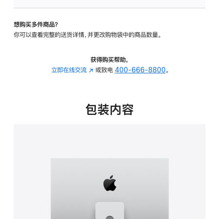
可
调
想购买多件商品？
倾
你可以查看完整的送货详情，并更改购物袋中的商品数量。
斜
度
及
获得购买帮助，
高
立即在线交流
(在
或致电
400-666-8800
。
度
新
的
窗
支
口
包装内容
架
中
的
打
分
开)
期
付
款
选
项)