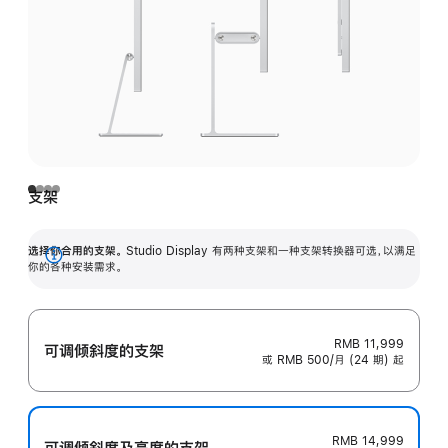
支架
选择你合用的支架。
Studio Display 有两种支架和一种支架转换器可选，以满足
展
你的各种安装需求。
开
RMB 11,999
可调倾斜度的支架
或 RMB 500/月 (24 期) 起
RMB 14,999
可调倾斜度及高‍度的支‍架