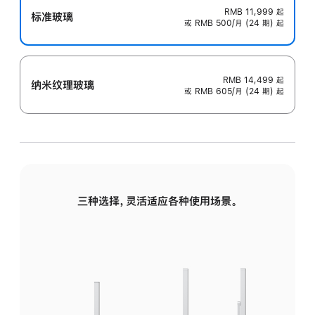
RMB 11,999
起
标准玻璃
或 RMB 500/月 (24 期) 起
RMB 14,499
起
纳米纹理玻璃
或 RMB 605/月 (24 期) 起
三种选择，灵活适应各种使用场景。
标