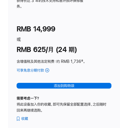
务
获得长达 3 年的技术支持和意外损坏保修服
务。
计
划
(适
RMB 14,999
用
于
或
Studio
RMB 625/月 (24 期)
Display
含增值税及其他法定税费
：约 RMB 1,736
脚
‡。
注
可享免息分期付款
(Studio
Display
-
添加到购物袋
标
准
需要考虑一下？
玻
将此设备加入你的收藏，即可先保留全部配置选择，之后随时
璃
回来再继续选购。
面
板
收藏
-