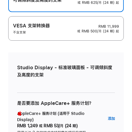
或 RMB 625/月 (24 期) 起
VESA 支架转换器
RMB 11,999
或 RMB 500/月 (24 期) 起
不含支架
Studio Display - 标准玻璃面板 - 可调倾斜度
及高度的支架
是否要添加 AppleCare+ 服务计划？
AppleCare+ 服务计划 (适用于 Studio
AppleC
添加
Display)
服
RMB 1,249
或
RMB 53/月 (24 期)