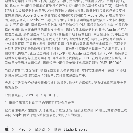
期付款方案由信用卡发卡机构 (包括但不限于招商银行、中国建设银行、中国工商银行
等，具体支持分期付款服务的可选择银行及对应分期付款方案请见付款页面)、蚂蚁金服
(花呗) 以及微信分付面向符合条件的中国大陆居民提供。部分银行会要求你通过支付
宝完成购买。Apple Store 零售店的分期付款方案可能与 Apple Store 在线商店不
同，请到店咨询 Specialist 专家。所有银行信用卡分期均需经你的信用卡发卡机构批
准；对于花呗分期，需经蚂蚁金服批准；对于微信分付分期，需经微信分付批准。如果你选
择的分期付款方案未获得信用卡发卡机构、蚂蚁金服或微信分付的批准，Apple 将不会
被告知原因。请参阅信用卡发卡机构 (包括但不限于招商银行、中国建设银行、中国工商
银行等，具体支持分期付款服务的可选择银行请见付款页面) 网站、支付宝网站和微信
分付服务页面，了解相关条件、费用和收费。订单可能需要满足特定金额要求，不同免息
分期期数对应的最低限额可能有所不同。上述分期付款服务只适用于个人消费者。企业
和教育机构客户、企业员工购买计划 (EPP) 和 Apple 员工购买计划 (EPP) 适用的分
期付款方案可能与上述方案不同，详情请参见教育商店、EPP 在线商店和企业商店。公
司信用卡无资格申请分期。招商银行分期付款单笔订单最高限额为 RMB 150000。
当商品有货并/或发货时，购物金额将计入你的信用卡、支付宝或微信分付账单。相关财
务费用将显示在你的信用卡对账单、支付宝或微信账户中。
产品按广告宣传价或标价提供分期付款服务。价格包含增值税。所有订单均可享受免费
送货服务。
此信息更新于 2026 年 7 月 30 日。
1. 重量依配置和制造工艺的不同而可能有所差异。
我们会使用你所在位置，为你更快显示送货选项。我们通过你的 IP 地址，或者你在上次
访问 Apple 网站时输入的位置信息，找到了你的位置。
Mac
显示器
购买 Studio Display