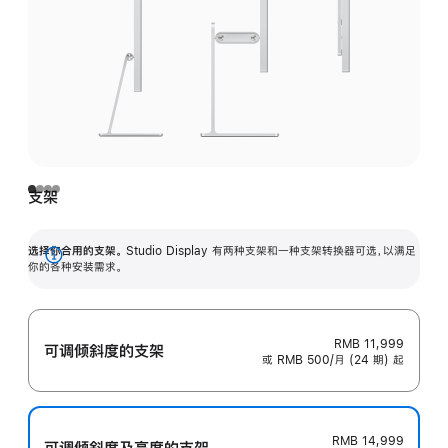
支架
选择你合用的支架。
Studio Display 有两种支架和一种支架转换器可选，以满足
展
你的各种安装需求。
开
RMB 11,999
可调倾斜度的支架
或 RMB 500/月 (24 期) 起
RMB 14,999
可调倾斜度及高‍度的支‍架