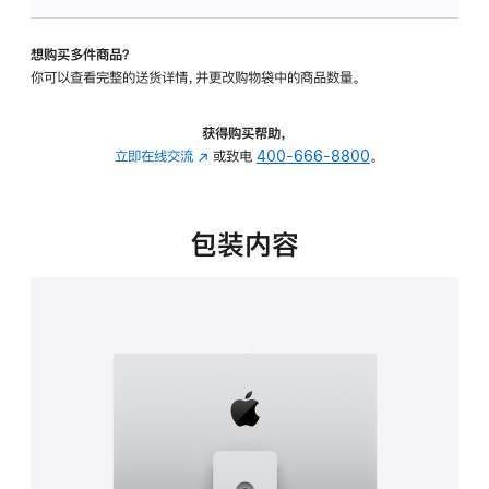
可
调
想购买多件商品？
倾
你可以查看完整的送货详情，并更改购物袋中的商品数量。
斜
度
及
获得购买帮助，
高
立即在线交流
(在
或致电
400-666-8800
。
度
新
的
窗
支
口
包装内容
架
中
的
打
分
开)
期
付
款
选
项)