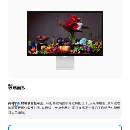
玻璃面板
两种抗反射玻璃面板可选。
标配的玻璃面板经过特别设计，反光率极低。纳米纹理
展
玻璃面板可分散反射光，从而进一步减少反光，即使在高亮光源的工作场所也能保
持出色画质。
开