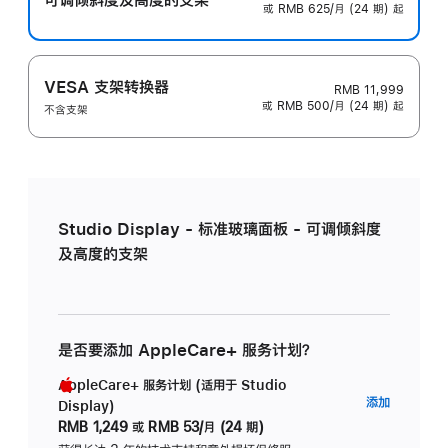
或 RMB 625/月 (24 期) 起
VESA 支架转换器
RMB 11,999
或 RMB 500/月 (24 期) 起
不含支架
Studio Display - 标准玻璃面板 - 可调倾斜度
及高度的支架
是否要添加 AppleCare+ 服务计划？
AppleCare+ 服务计划 (适用于 Studio
AppleC
添加
Display)
服
RMB 1,249
或
RMB 53/月 (24 期)