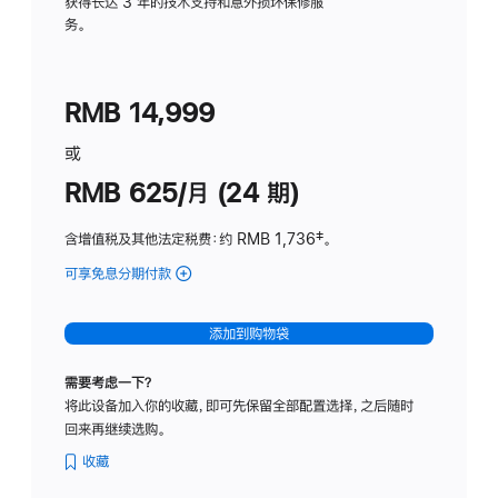
务
获得长达 3 年的技术支持和意外损坏保修服
务。
计
划
(适
RMB 14,999
用
于
或
Studio
RMB 625/月 (24 期)
Display
含增值税及其他法定税费
：约 RMB 1,736
脚
‡。
注
可享免息分期付款
(Studio
Display
-
添加到购物袋
标
准
需要考虑一下？
玻
将此设备加入你的收藏，即可先保留全部配置选择，之后随时
璃
回来再继续选购。
面
板
收藏
-