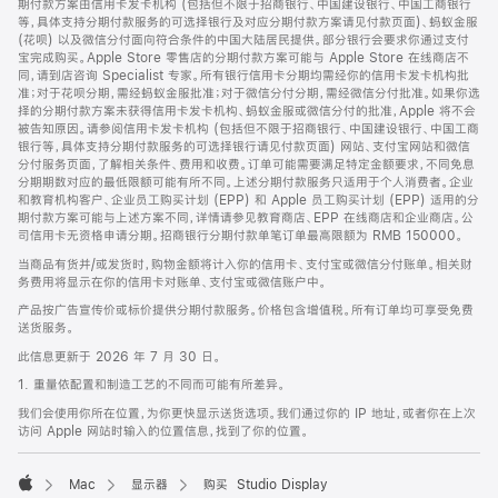
期付款方案由信用卡发卡机构 (包括但不限于招商银行、中国建设银行、中国工商银行
等，具体支持分期付款服务的可选择银行及对应分期付款方案请见付款页面)、蚂蚁金服
(花呗) 以及微信分付面向符合条件的中国大陆居民提供。部分银行会要求你通过支付
宝完成购买。Apple Store 零售店的分期付款方案可能与 Apple Store 在线商店不
同，请到店咨询 Specialist 专家。所有银行信用卡分期均需经你的信用卡发卡机构批
准；对于花呗分期，需经蚂蚁金服批准；对于微信分付分期，需经微信分付批准。如果你选
择的分期付款方案未获得信用卡发卡机构、蚂蚁金服或微信分付的批准，Apple 将不会
被告知原因。请参阅信用卡发卡机构 (包括但不限于招商银行、中国建设银行、中国工商
银行等，具体支持分期付款服务的可选择银行请见付款页面) 网站、支付宝网站和微信
分付服务页面，了解相关条件、费用和收费。订单可能需要满足特定金额要求，不同免息
分期期数对应的最低限额可能有所不同。上述分期付款服务只适用于个人消费者。企业
和教育机构客户、企业员工购买计划 (EPP) 和 Apple 员工购买计划 (EPP) 适用的分
期付款方案可能与上述方案不同，详情请参见教育商店、EPP 在线商店和企业商店。公
司信用卡无资格申请分期。招商银行分期付款单笔订单最高限额为 RMB 150000。
当商品有货并/或发货时，购物金额将计入你的信用卡、支付宝或微信分付账单。相关财
务费用将显示在你的信用卡对账单、支付宝或微信账户中。
产品按广告宣传价或标价提供分期付款服务。价格包含增值税。所有订单均可享受免费
送货服务。
此信息更新于 2026 年 7 月 30 日。
1. 重量依配置和制造工艺的不同而可能有所差异。
我们会使用你所在位置，为你更快显示送货选项。我们通过你的 IP 地址，或者你在上次
访问 Apple 网站时输入的位置信息，找到了你的位置。
Mac
显示器
购买 Studio Display