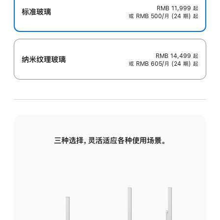
RMB 11,999
起
标准玻璃
或 RMB 500/月 (24 期) 起
RMB 14,499
起
纳米纹理玻璃
或 RMB 605/月 (24 期) 起
三种选择，灵活适应各种使用场景。
标