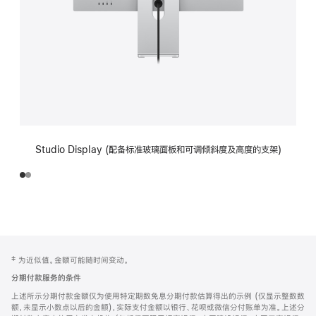
Studio Display (配备标准玻璃面板和可调倾斜度及高度的支架)
网
脚
‡ 为近似值。金额可能随时间变动。
注
页
分期付款服务的条件
页
上述所示分期付款金额仅为使用特定期数免息分期付款估算得出的示例 (仅显示整数数
脚
额，未显示小数点以后的金额)，实际支付金额以银行、花呗或微信分付账单为准。上述分