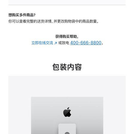
可
调
想购买多件商品？
倾
你可以查看完整的送货详情，并更改购物袋中的商品数量。
斜
度
及
获得购买帮助，
高
立即在线交流
(在
或致电
400-666-8800
。
度
新
的
窗
支
口
包装内容
架
中
的
打
分
开)
期
付
款
选
项)