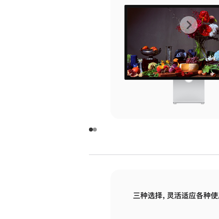
上
下
一
一
张
张
图
图
库
库
图
图
片
片
-
-
玻
玻
璃
璃
三种选择，灵活适应各种使
面
面
板
板