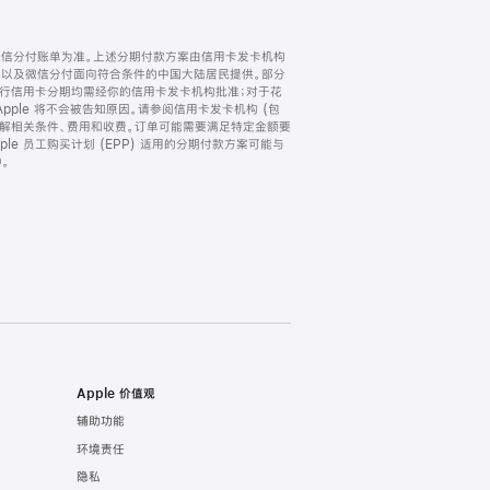
微信分付账单为准。上述分期付款方案由信用卡发卡机构
) 以及微信分付面向符合条件的中国大陆居民提供。部分
家。所有银行信用卡分期均需经你的信用卡发卡机构批准；对于花
ple 将不会被告知原因。请参阅信用卡发卡机构 (包
了解相关条件、费用和收费。订单可能需要满足特定金额要
e 员工购买计划 (EPP) 适用的分期付款方案可能与
。
Apple 价值观
辅助功能
环境责任
隐私