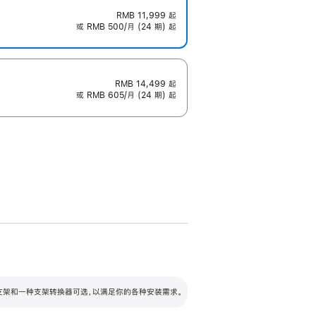
RMB 11,999
起
或 RMB 500/月 (24 期) 起
RMB 14,499
起
或 RMB 605/月 (24 期) 起
配可调倾斜度及高度的支架，额外增加 105
VESA 支架转换器
 有两种支架和一种支架转换器可选，以满足你的各种安装需求。
毫米的高度调节范围。
容的支架 (未随附)