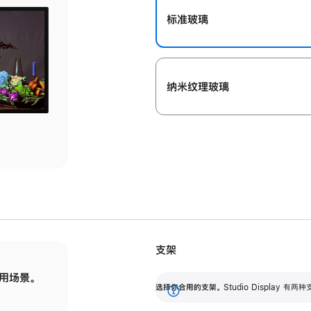
标准玻璃
纳米纹理玻璃
支架
用场景。
标配可调倾斜度的支架，提供 30 度的倾斜度
选
选择你合用的支架。
Studio Display
调节范围。
展