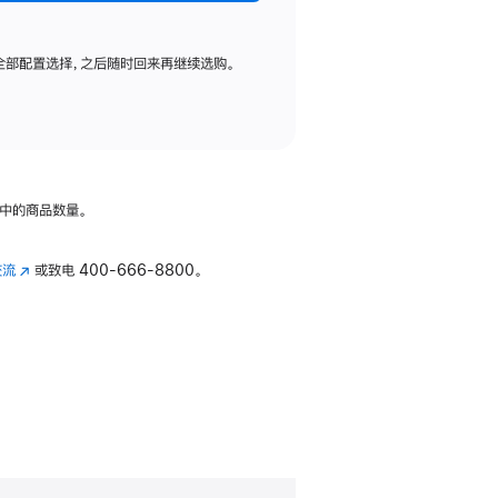
全部配置选择，之后随时回来再继续选购。
中的商品数量。
交流
(在
或致电
400-666-8800。
新
窗
口
中
打
开)