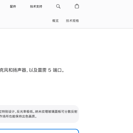
配件
技术支持
概览
技术规格
级麦克风和扬声器，以及雷雳 5 端口。
过特别设计，反光率极低。纳米纹理玻璃面板可分散反射
作场所也能保持出色画质。