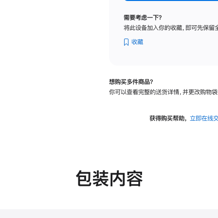
标
准
需要考虑一下？
玻
将此设备加入你的收藏，即可先保留
璃
面
收藏
板
-
可
想购买多件商品？
调
你可以查看完整的送货详情，并更改购物袋
倾
斜
度
获得购买帮助，
立即在线
及
高
度
的
支
包装内容
架
的
分
期
付