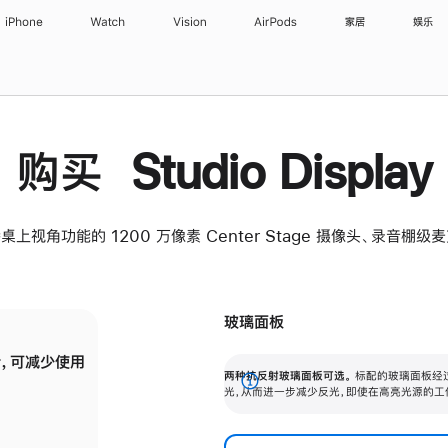
iPhone
Watch
Vision
AirPods
家居
娱乐
购买 Studio Display
桌上视角功能的 1200 万像素 Center Stage 摄像头、录音棚
玻璃面板
，可减少使用
纳米纹理玻璃面板可进一步减少反光，即使在
两种抗反射玻璃面板可选。
标配的玻璃面板经
。
有高亮光源的场所使用，也能保持出色画质。
展
光，从而进一步减少反光，即使在高亮光源的工
开