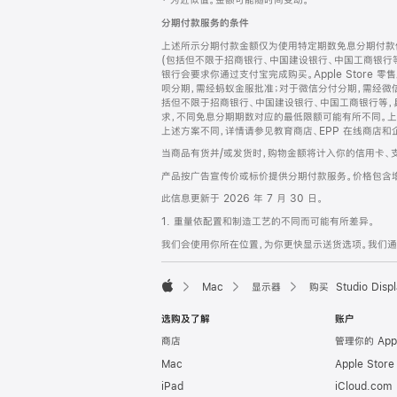
‡ 为近似值。金额可能随时间变动。
注
页
分期付款服务的条件
页
上述所示分期付款金额仅为使用特定期数免息分期付款估
脚
(包括但不限于招商银行、中国建设银行、中国工商银行
银行会要求你通过支付宝完成购买。Apple Store 零
呗分期，需经蚂蚁金服批准；对于微信分付分期，需经微信
括但不限于招商银行、中国建设银行、中国工商银行等，
求，不同免息分期期数对应的最低限额可能有所不同。上述分
上述方案不同，详情请参见教育商店、EPP 在线商店和
当商品有货并/或发货时，购物金额将计入你的信用卡、
产品按广告宣传价或标价提供分期付款服务。价格包含
此信息更新于 2026 年 7 月 30 日。
1. 重量依配置和制造工艺的不同而可能有所差异。
我们会使用你所在位置，为你更快显示送货选项。我们通过你
Mac
显示器
购买 Studio Displ
Apple
选购及了解
账户
商店
管理你的 App
Mac
Apple Stor
iPad
iCloud.com