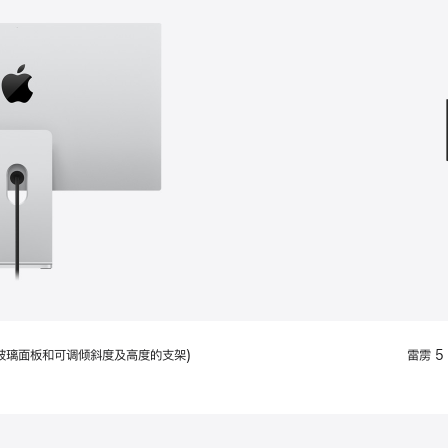
款
选
项)
配备标准玻璃面板和可调倾斜度及高度的支架)
雷雳 5 