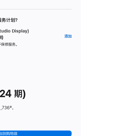
 服务计划？
dio Display)
AppleCare+
添加
期)
服
坏保修服务。
务
计
划
(适
用
于
24 期)
Studio
Display)
1,736
脚
‡。
注
加到购物袋