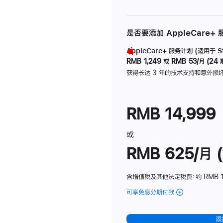
是否要添加 AppleCare+
AppleCare+ 服务计划 (适用于 Stu
RMB 1,249
或
RMB 53/月 (24 
获得长达 3 年的技术支持和意外损
RMB 14,999
或
RMB 625/月 (
含增值税及其他法定税费
：约 RMB 
可享免息分期付款
(Studio
Display
-
添