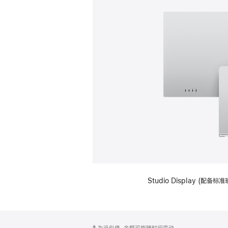
Studio Display (
网
脚