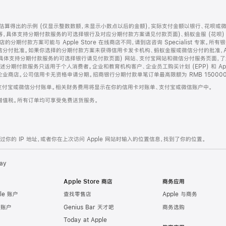
算得出的示例 (仅显示整数数额，未显示小数点以后的金额)，实际支付金额以银行、花呗或
等，具体支持分期付款服务的可选择银行及对应分期付款方案请见付款页面)、蚂蚁金服 (花呗
售店的分期付款方案可能与 Apple Store 在线商店不同，请到店咨询 Specialist 专
分付批准。如果你选择的分期付款方案未获得信用卡发卡机构、蚂蚁金服或微信分付的批准，Ap
具体支持分期付款服务的可选择银行请见付款页面) 网站、支付宝网站和微信分付服务页面，
期付款服务只适用于个人消费者。企业和教育机构客户、企业员工购买计划 (EPP) 和 Appl
企业商店。公司信用卡无资格申请分期。招商银行分期付款单笔订单最高限额为 RMB 150000
支付宝或微信分付账单。相关财务费用将显示在你的信用卡对账单、支付宝或微信账户中。
增值税。所有订单均可享受免费送货服务。
的 IP 地址，或者你在上次访问 Apple 网站时输入的位置信息，找到了你的位置。
ay
Apple Store 商店
商务应用
le 账户
查找零售店
Apple 与商务
e 账户
Genius Bar 天才吧
商务选购
Today at Apple