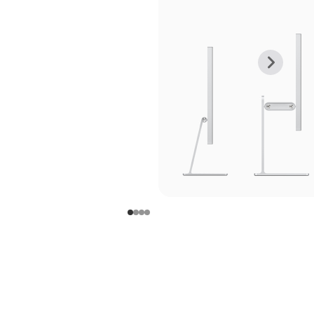
上
下
一
一
张
张
图
图
库
库
图
图
片
片
-
-
支
支
架
架