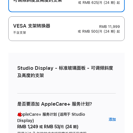
或 RMB 625/月 (24 期) 起
VESA 支架转换器
RMB 11,999
或 RMB 500/月 (24 期) 起
不含支架
Studio Display - 标准玻璃面板 - 可调倾斜度
及高度的支架
是否要添加 AppleCare+ 服务计划？
AppleCare+ 服务计划 (适用于 Studio
AppleC
添加
Display)
服
RMB 1,249
或
RMB 53/月 (24 期)