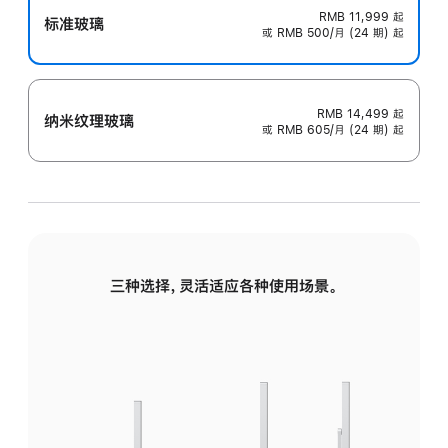
RMB 11,999
起
标准玻璃
或 RMB 500/月 (24 期) 起
RMB 14,499
起
纳米纹理玻璃
或 RMB 605/月 (24 期) 起
三种选择，灵活适应各种使用场景。
标