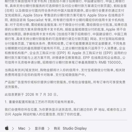
期付款方案由信用卡发卡机构 (包括但不限于招商银行、中国建设银行、中国工商银行
等，具体支持分期付款服务的可选择银行及对应分期付款方案请见付款页面)、蚂蚁金服
(花呗) 以及微信分付面向符合条件的中国大陆居民提供。部分银行会要求你通过支付
宝完成购买。Apple Store 零售店的分期付款方案可能与 Apple Store 在线商店不
同，请到店咨询 Specialist 专家。所有银行信用卡分期均需经你的信用卡发卡机构批
准；对于花呗分期，需经蚂蚁金服批准；对于微信分付分期，需经微信分付批准。如果你选
择的分期付款方案未获得信用卡发卡机构、蚂蚁金服或微信分付的批准，Apple 将不会
被告知原因。请参阅信用卡发卡机构 (包括但不限于招商银行、中国建设银行、中国工商
银行等，具体支持分期付款服务的可选择银行请见付款页面) 网站、支付宝网站和微信
分付服务页面，了解相关条件、费用和收费。订单可能需要满足特定金额要求，不同免息
分期期数对应的最低限额可能有所不同。上述分期付款服务只适用于个人消费者。企业
和教育机构客户、企业员工购买计划 (EPP) 和 Apple 员工购买计划 (EPP) 适用的分
期付款方案可能与上述方案不同，详情请参见教育商店、EPP 在线商店和企业商店。公
司信用卡无资格申请分期。招商银行分期付款单笔订单最高限额为 RMB 150000。
当商品有货并/或发货时，购物金额将计入你的信用卡、支付宝或微信分付账单。相关财
务费用将显示在你的信用卡对账单、支付宝或微信账户中。
产品按广告宣传价或标价提供分期付款服务。价格包含增值税。所有订单均可享受免费
送货服务。
此信息更新于 2026 年 7 月 30 日。
1. 重量依配置和制造工艺的不同而可能有所差异。
我们会使用你所在位置，为你更快显示送货选项。我们通过你的 IP 地址，或者你在上次
访问 Apple 网站时输入的位置信息，找到了你的位置。
Mac
显示器
购买 Studio Display