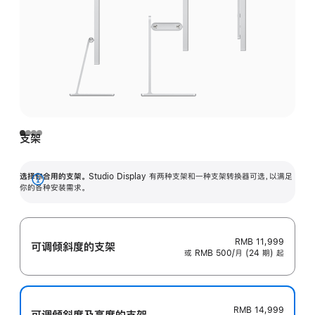
支架
选择你合用的支架。
Studio Display 有两种支架和一种支架转换器可选，以满足
展
你的各种安装需求。
开
RMB 11,999
可调倾斜度的支架
或 RMB 500/月 (24 期) 起
RMB 14,999
可调倾斜度及高‍度的支‍架