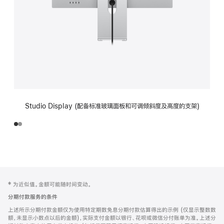
Studio Display (配备标准玻璃面板和可调倾斜度及高度的支架)
网
脚
‡ 为近似值。金额可能随时间变动。
注
页
分期付款服务的条件
页
上述所示分期付款金额仅为使用特定期数免息分期付款估算得出的示例 (仅显示整数数
脚
额，未显示小数点以后的金额)，实际支付金额以银行、花呗或微信分付账单为准。上述分