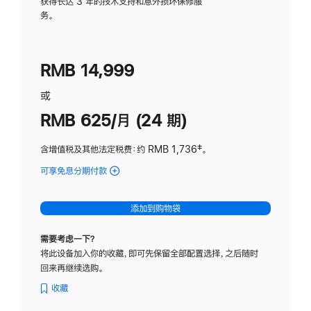
务
获得长达 3 年的技术支持和意外损坏保修服
务。
计
划
(适
RMB 14,999
用
于
或
Studio
RMB 625/月 (24 期)
Display
含增值税及其他法定税费
：约 RMB 1,736
脚
‡。
注
可享免息分期付款
(Studio
Display
-
添加到购物袋
标
准
需要考虑一下？
玻
将此设备加入你的收藏，即可先保留全部配置选择，之后随时
璃
回来再继续选购。
面
板
收藏
-