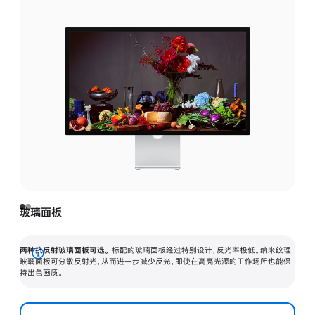
玻璃面板
两种抗反射玻璃面板可选。
标配的玻璃面板经过特别设计，反光率极低。纳米纹理
展
玻璃面板可分散反射光，从而进一步减少反光，即使在高亮光源的工作场所也能保
持出色画质。
开