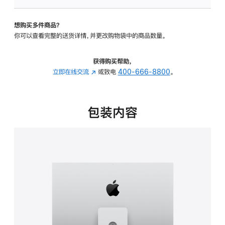
可
调
想购买多件商品？
倾
你可以查看完整的送货详情，并更改购物袋中的商品数量。
斜
度
及
获得购买帮助，
高
立即在线交流
(在
或致电
400-666-8800
。
度
新
的
窗
支
口
包装内容
架
中
的
打
分
开)
期
付
款
选
项)