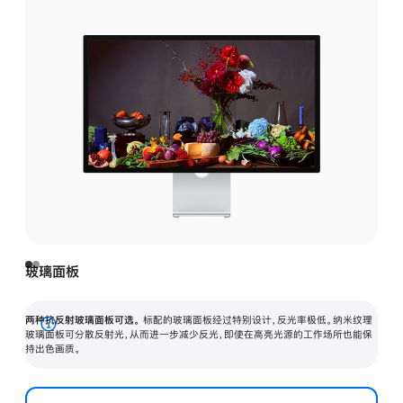
玻璃面板
两种抗反射玻璃面板可选。
标配的玻璃面板经过特别设计，反光率极低。纳米纹理
展
玻璃面板可分散反射光，从而进一步减少反光，即使在高亮光源的工作场所也能保
持出色画质。
开