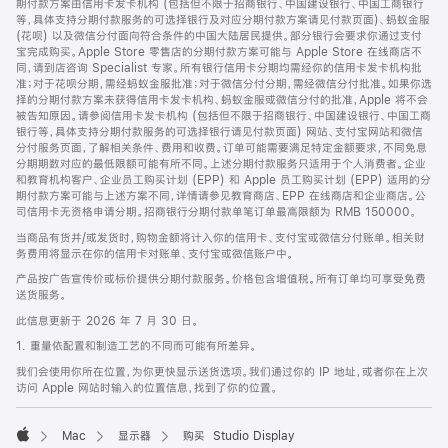
期付款方案由信用卡发卡机构 (包括但不限于招商银行、中国建设银行、中国工商银行
等，具体支持分期付款服务的可选择银行及对应分期付款方案请见付款页面)、蚂蚁金服
(花呗) 以及微信分付面向符合条件的中国大陆居民提供。部分银行会要求你通过支付
宝完成购买。Apple Store 零售店的分期付款方案可能与 Apple Store 在线商店不
同，请到店咨询 Specialist 专家。所有银行信用卡分期均需经你的信用卡发卡机构批
准；对于花呗分期，需经蚂蚁金服批准；对于微信分付分期，需经微信分付批准。如果你选
择的分期付款方案未获得信用卡发卡机构、蚂蚁金服或微信分付的批准，Apple 将不会
被告知原因。请参阅信用卡发卡机构 (包括但不限于招商银行、中国建设银行、中国工商
银行等，具体支持分期付款服务的可选择银行请见付款页面) 网站、支付宝网站和微信
分付服务页面，了解相关条件、费用和收费。订单可能需要满足特定金额要求，不同免息
分期期数对应的最低限额可能有所不同。上述分期付款服务只适用于个人消费者。企业
和教育机构客户、企业员工购买计划 (EPP) 和 Apple 员工购买计划 (EPP) 适用的分
期付款方案可能与上述方案不同，详情请参见教育商店、EPP 在线商店和企业商店。公
司信用卡无资格申请分期。招商银行分期付款单笔订单最高限额为 RMB 150000。
当商品有货并/或发货时，购物金额将计入你的信用卡、支付宝或微信分付账单。相关财
务费用将显示在你的信用卡对账单、支付宝或微信账户中。
产品按广告宣传价或标价提供分期付款服务。价格包含增值税。所有订单均可享受免费
送货服务。
此信息更新于 2026 年 7 月 30 日。
1. 重量依配置和制造工艺的不同而可能有所差异。
我们会使用你所在位置，为你更快显示送货选项。我们通过你的 IP 地址，或者你在上次
访问 Apple 网站时输入的位置信息，找到了你的位置。
Mac
显示器
购买 Studio Display