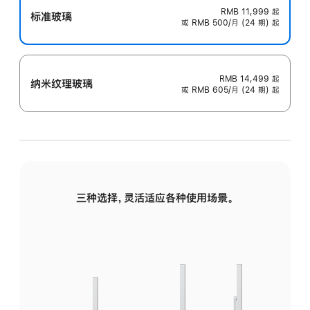
RMB 11,999
起
标准玻璃
或 RMB 500/月 (24 期) 起
RMB 14,499
起
纳米纹理玻璃
或 RMB 605/月 (24 期) 起
三种选择，灵活适应各种使用场景。
标