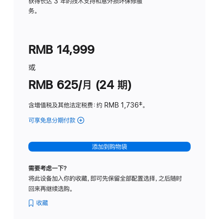
务
获得长达 3 年的技术支持和意外损坏保修服
务。
计
划
(适
RMB 14,999
用
于
或
Studio
RMB 625/月 (24 期)
Display
含增值税及其他法定税费
：约 RMB 1,736
脚
‡。
注
可享免息分期付款
(Studio
Display
-
添加到购物袋
标
准
需要考虑一下？
玻
将此设备加入你的收藏，即可先保留全部配置选择，之后随时
璃
回来再继续选购。
面
板
收藏
-