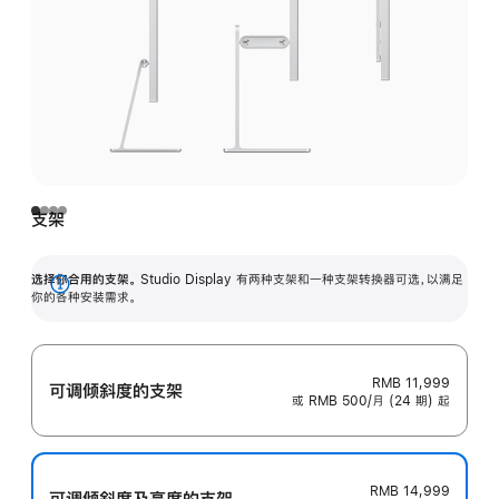
支架
选择你合用的支架。
Studio Display 有两种支架和一种支架转换器可选，以满足
展
你的各种安装需求。
开
RMB 11,999
可调倾斜度的支架
或 RMB 500/月 (24 期) 起
RMB 14,999
可调倾斜度及高‍度的支‍架