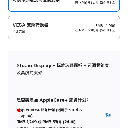
或 RMB 625/月 (24 期) 起
VESA 支架转换器
RMB 11,999
或 RMB 500/月 (24 期) 起
不含支架
Studio Display - 标准玻璃面板 - 可调倾斜度
及高度的支架
是否要添加 AppleCare+ 服务计划？
AppleCare+ 服务计划 (适用于 Studio
AppleC
添加
Display)
服
RMB 1,249
或
RMB 53/月 (24 期)