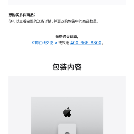
可
调
想购买多件商品？
倾
你可以查看完整的送货详情，并更改购物袋中的商品数量。
斜
度
及
获得购买帮助，
高
立即在线交流
(在
或致电
400-666-8800
。
度
新
的
窗
支
口
包装内容
架
中
的
打
分
开)
期
付
款
选
项)