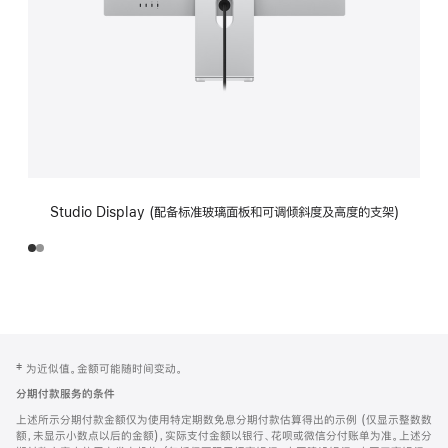
Studio Display (配备标准玻璃面板和可调倾斜度及高度的支架)
网
脚
‡ 为近似值。金额可能随时间变动。
注
页
分期付款服务的条件
页
上述所示分期付款金额仅为使用特定期数免息分期付款估算得出的示例 (仅显示整数数
脚
额，未显示小数点以后的金额)，实际支付金额以银行、花呗或微信分付账单为准。上述分