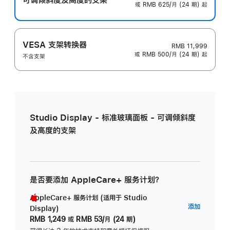
或 RMB 625/月 (24 期) 起
VESA 支架转换器
RMB 11,999
或 RMB 500/月 (24 期) 起
不含支架
Studio Display - 标准玻璃面板 - 可调倾斜度
及高度的支架
是否要添加 AppleCare+ 服务计划？
AppleCare+ 服务计划 (适用于 Studio
AppleC
添加
Display)
服
RMB 1,249
或
RMB 53/月 (24 期)