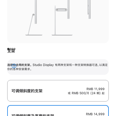
支架
选择你合用的支架。
Studio Display 有两种支架和一种支架转换器可选，以满足
展
你的各种安装需求。
开
RMB 11,999
可调倾斜度的支架
或 RMB 500/月 (24 期) 起
RMB 14,999
可调倾斜度及高‍度的支‍架