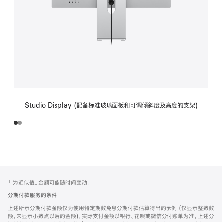
Studio Display (配备标准玻璃面板和可调倾斜度及高度的支架)
网
脚
‡ 为近似值。金额可能随时间变动。
注
页
分期付款服务的条件
页
上述所示分期付款金额仅为使用特定期数免息分期付款估算得出的示例 (仅显示整数数
脚
额，未显示小数点以后的金额)，实际支付金额以银行、花呗或微信分付账单为准。上述分