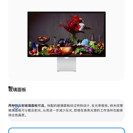
玻璃面板
两种抗反射玻璃面板可选。
标配的玻璃面板经过特别设计，反光率极低。纳米纹理
展
玻璃面板可分散反射光，从而进一步减少反光，即使在高亮光源的工作场所也能保
持出色画质。
开