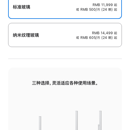
RMB 11,999
起
标准玻璃
或 RMB 500/月 (24 期) 起
RMB 14,499
起
纳米纹理玻璃
或 RMB 605/月 (24 期) 起
三种选择，灵活适应各种使用场景。
标