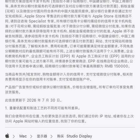
期付款方案由信用卡发卡机构 (包括但不限于招商银行、中国建设银行、中国工商银行
等，具体支持分期付款服务的可选择银行及对应分期付款方案请见付款页面)、蚂蚁金服
(花呗) 以及微信分付面向符合条件的中国大陆居民提供。部分银行会要求你通过支付
宝完成购买。Apple Store 零售店的分期付款方案可能与 Apple Store 在线商店不
同，请到店咨询 Specialist 专家。所有银行信用卡分期均需经你的信用卡发卡机构批
准；对于花呗分期，需经蚂蚁金服批准；对于微信分付分期，需经微信分付批准。如果你选
择的分期付款方案未获得信用卡发卡机构、蚂蚁金服或微信分付的批准，Apple 将不会
被告知原因。请参阅信用卡发卡机构 (包括但不限于招商银行、中国建设银行、中国工商
银行等，具体支持分期付款服务的可选择银行请见付款页面) 网站、支付宝网站和微信
分付服务页面，了解相关条件、费用和收费。订单可能需要满足特定金额要求，不同免息
分期期数对应的最低限额可能有所不同。上述分期付款服务只适用于个人消费者。企业
和教育机构客户、企业员工购买计划 (EPP) 和 Apple 员工购买计划 (EPP) 适用的分
期付款方案可能与上述方案不同，详情请参见教育商店、EPP 在线商店和企业商店。公
司信用卡无资格申请分期。招商银行分期付款单笔订单最高限额为 RMB 150000。
当商品有货并/或发货时，购物金额将计入你的信用卡、支付宝或微信分付账单。相关财
务费用将显示在你的信用卡对账单、支付宝或微信账户中。
产品按广告宣传价或标价提供分期付款服务。价格包含增值税。所有订单均可享受免费
送货服务。
此信息更新于 2026 年 7 月 30 日。
1. 重量依配置和制造工艺的不同而可能有所差异。
我们会使用你所在位置，为你更快显示送货选项。我们通过你的 IP 地址，或者你在上次
访问 Apple 网站时输入的位置信息，找到了你的位置。
Mac
显示器
购买 Studio Display