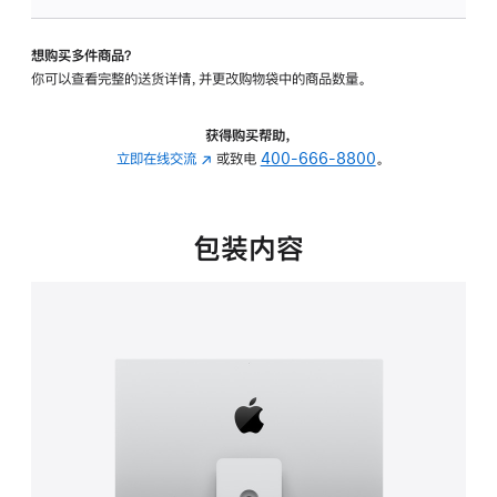
可
调
想购买多件商品？
倾
你可以查看完整的送货详情，并更改购物袋中的商品数量。
斜
度
及
获得购买帮助，
高
立即在线交流
(在
或致电
400-666-8800
。
度
新
的
窗
支
口
包装内容
架
中
的
打
分
开)
期
付
款
选
项)