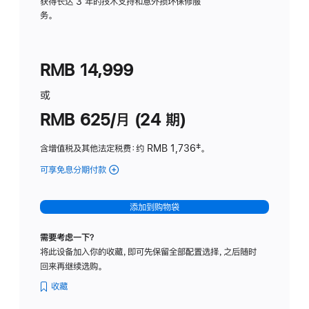
务
获得长达 3 年的技术支持和意外损坏保修服
务。
计
划
(适
RMB 14,999
用
于
或
Studio
RMB 625/月 (24 期)
Display
含增值税及其他法定税费
：约 RMB 1,736
脚
‡。
注
可享免息分期付款
(Studio
Display
-
添加到购物袋
标
准
需要考虑一下？
玻
将此设备加入你的收藏，即可先保留全部配置选择，之后随时
璃
回来再继续选购。
面
板
收藏
-