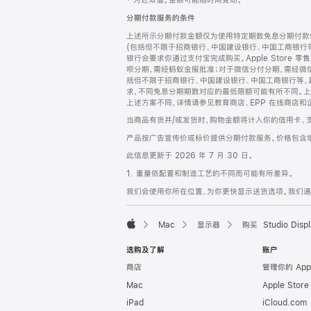
‡ 为近似值。金额可能随时间变动。
注
页
分期付款服务的条件
页
上述所示分期付款金额仅为使用特定期数免息分期付款估
脚
(包括但不限于招商银行、中国建设银行、中国工商银行
银行会要求你通过支付宝完成购买。Apple Store 零
呗分期，需经蚂蚁金服批准；对于微信分付分期，需经微信
括但不限于招商银行、中国建设银行、中国工商银行等，
求，不同免息分期期数对应的最低限额可能有所不同。上述分
上述方案不同，详情请参见教育商店、EPP 在线商店和
当商品有货并/或发货时，购物金额将计入你的信用卡、
产品按广告宣传价或标价提供分期付款服务。价格包含
此信息更新于 2026 年 7 月 30 日。
1. 重量依配置和制造工艺的不同而可能有所差异。
我们会使用你所在位置，为你更快显示送货选项。我们通过你
Mac
显示器
购买 Studio Displ
Apple
选购及了解
账户
商店
管理你的 App
Mac
Apple Stor
iPad
iCloud.com