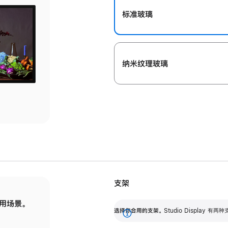
标准玻璃
纳米纹理玻璃
支架
用场景。
标配可调倾斜度的支架，提供 30 度的倾斜度
选
选择你合用的支架。
Studio Display
调节范围。
展