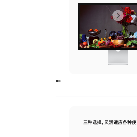
上
下
一
一
张
张
图
图
库
库
图
图
片
片
-
-
玻
玻
璃
璃
三种选择，灵活适应各种使
面
面
板
板