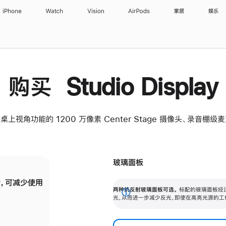
iPhone
Watch
Vision
AirPods
家居
娱乐
购买 Studio Display
桌上视角功能的 1200 万像素 Center Stage 摄像头、录音棚
玻璃面板
，可减少使用
纳米纹理玻璃面板可进一步减少反光，即使在
两种抗反射玻璃面板可选。
标配的玻璃面板经
。
有高亮光源的场所使用，也能保持出色画质。
展
光，从而进一步减少反光，即使在高亮光源的工
开