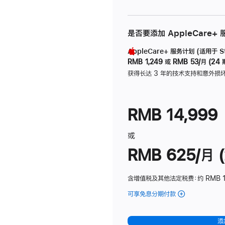
是否要添加 AppleCare+
AppleCare+ 服务计划 (适用于 Stu
RMB 1,249
或
RMB 53/月 (24 
获得长达 3 年的技术支持和意外损
RMB 14,999
或
RMB 625/月 (
含增值税及其他法定税费
：约 RMB 
可享免息分期付款
(Studio
Display
-
添