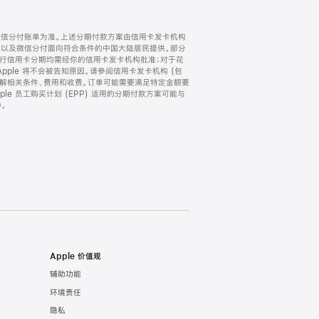
微信分付账单为准。上述分期付款方案由信用卡发卡机构
) 以及微信分付面向符合条件的中国大陆居民提供。部分
家。所有银行信用卡分期均需经你的信用卡发卡机构批准；对于花
ple 将不会被告知原因。请参阅信用卡发卡机构 (包
了解相关条件、费用和收费。订单可能需要满足特定金额要
e 员工购买计划 (EPP) 适用的分期付款方案可能与
。
Apple 价值观
辅助功能
环境责任
隐私