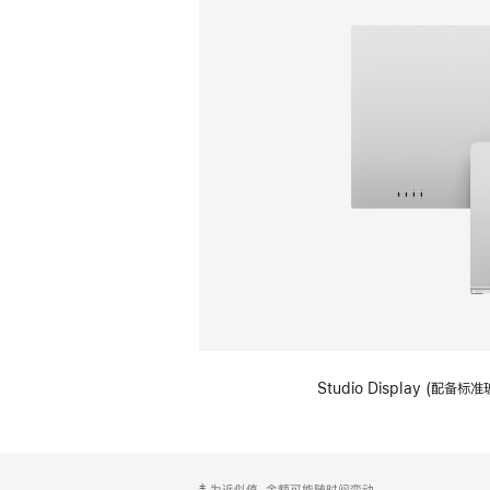
Studio Display (
网
脚