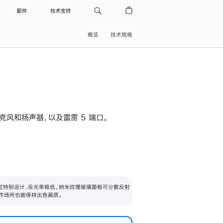
配件
技术支持
概览
技术规格
级麦克风和扬声器，以及雷雳 5 端口。
过特别设计，反光率极低。纳米纹理玻璃面板可分散反射
作场所也能保持出色画质。