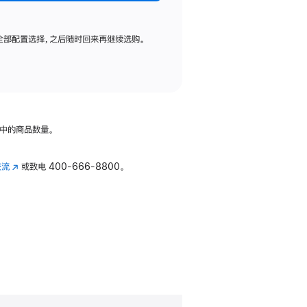
全部配置选择，之后随时回来再继续选购。
中的商品数量。
交流
(在
或致电
400-666-8800。
新
窗
口
中
打
开)