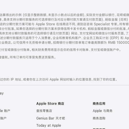
算得出的示例 (仅显示整数数额，未显示小数点以后的金额)，实际支付金额以银行、花呗或
等，具体支持分期付款服务的可选择银行及对应分期付款方案请见付款页面)、蚂蚁金服 (花呗
售店的分期付款方案可能与 Apple Store 在线商店不同，请到店咨询 Specialist 专
分付批准。如果你选择的分期付款方案未获得信用卡发卡机构、蚂蚁金服或微信分付的批准，Ap
具体支持分期付款服务的可选择银行请见付款页面) 网站、支付宝网站和微信分付服务页面，
期付款服务只适用于个人消费者。企业和教育机构客户、企业员工购买计划 (EPP) 和 Appl
企业商店。公司信用卡无资格申请分期。招商银行分期付款单笔订单最高限额为 RMB 150000
支付宝或微信分付账单。相关财务费用将显示在你的信用卡对账单、支付宝或微信账户中。
增值税。所有订单均可享受免费送货服务。
的 IP 地址，或者你在上次访问 Apple 网站时输入的位置信息，找到了你的位置。
ay
Apple Store 商店
商务应用
le 账户
查找零售店
Apple 与商务
e 账户
Genius Bar 天才吧
商务选购
Today at Apple