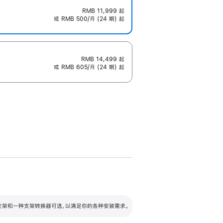
RMB 11,999
起
或 RMB 500/月 (24 期) 起
RMB 14,499
起
或 RMB 605/月 (24 期) 起
配可调倾斜度及高度的支架，额外增加 105
VESA 支架转换器
 有两种支架和一种支架转换器可选，以满足你的各种安装需求。
毫米的高度调节范围。
容的支架 (未随附)