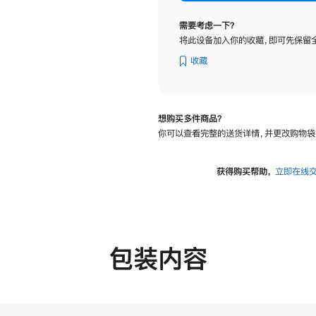
标
准
需要考虑一下？
玻
将此设备加入你的收藏，即可先保留
璃
面
收藏
板
-
可
想购买多件商品？
调
你可以查看完整的送货详情，并更改购物袋
倾
斜
度
获得购买帮助，
立即在线
及
高
度
的
支
包装内容
架
的
分
期
付