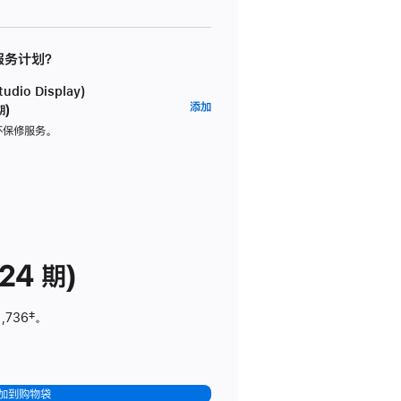
 服务计划？
dio Display)
AppleCare+
添加
期)
服
坏保修服务。
务
计
划
(适
用
于
24 期)
Studio
Display)
1,736
脚
‡。
注
加到购物袋