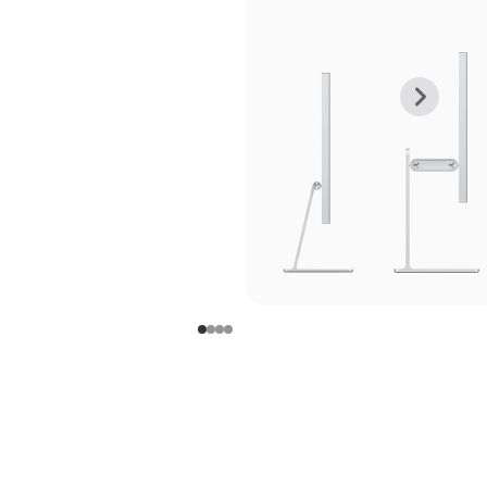
上
下
一
一
张
张
图
图
库
库
图
图
片
片
-
-
支
支
架
架