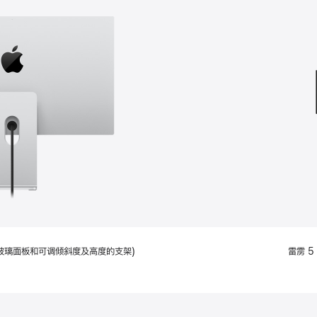
款
选
项)
配备标准玻璃面板和可调倾斜度及高度的支架)
雷雳 5 