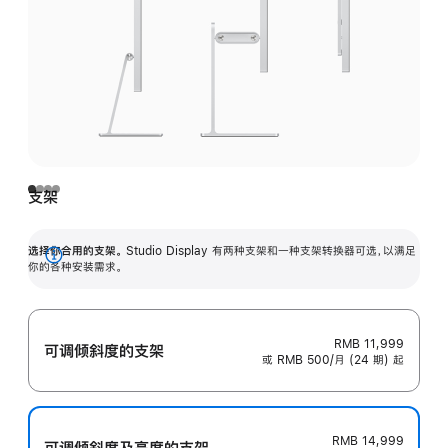
支架
选择你合用的支架。
Studio Display 有两种支架和一种支架转换器可选，以满足
展
你的各种安装需求。
开
RMB 11,999
可调倾斜度的支架
或 RMB 500/月 (24 期) 起
RMB 14,999
可调倾斜度及高‍度的支‍架