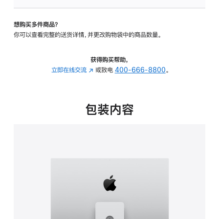
可
调
想购买多件商品？
倾
你可以查看完整的送货详情，并更改购物袋中的商品数量。
斜
度
及
获得购买帮助，
高
立即在线交流
(在
或致电
400-666-8800
。
度
新
的
窗
支
口
包装内容
架
中
的
打
分
开)
期
付
款
选
项)