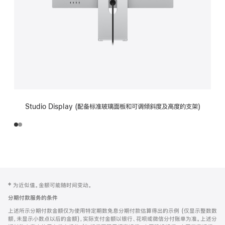
Studio Display (配备标准玻璃面板和可调倾斜度及高度的支架)
网
脚
‡ 为近似值。金额可能随时间变动。
注
页
分期付款服务的条件
页
上述所示分期付款金额仅为使用特定期数免息分期付款估算得出的示例 (仅显示整数数
脚
额，未显示小数点以后的金额)，实际支付金额以银行、花呗或微信分付账单为准。上述分