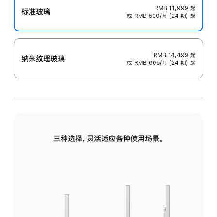
RMB 11,999
起
标准玻璃
或 RMB 500/月 (24 期) 起
RMB 14,499
起
纳米纹理玻璃
或 RMB 605/月 (24 期) 起
三种选择，灵活适应各种使用场景。
标