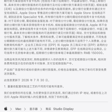
期付款方案由信用卡发卡机构 (包括但不限于招商银行、中国建设银行、中国工商银行
等，具体支持分期付款服务的可选择银行及对应分期付款方案请见付款页面)、蚂蚁金服
(花呗) 以及微信分付面向符合条件的中国大陆居民提供。部分银行会要求你通过支付
宝完成购买。Apple Store 零售店的分期付款方案可能与 Apple Store 在线商店不
同，请到店咨询 Specialist 专家。所有银行信用卡分期均需经你的信用卡发卡机构批
准；对于花呗分期，需经蚂蚁金服批准；对于微信分付分期，需经微信分付批准。如果你选
择的分期付款方案未获得信用卡发卡机构、蚂蚁金服或微信分付的批准，Apple 将不会
被告知原因。请参阅信用卡发卡机构 (包括但不限于招商银行、中国建设银行、中国工商
银行等，具体支持分期付款服务的可选择银行请见付款页面) 网站、支付宝网站和微信
分付服务页面，了解相关条件、费用和收费。订单可能需要满足特定金额要求，不同免息
分期期数对应的最低限额可能有所不同。上述分期付款服务只适用于个人消费者。企业
和教育机构客户、企业员工购买计划 (EPP) 和 Apple 员工购买计划 (EPP) 适用的分
期付款方案可能与上述方案不同，详情请参见教育商店、EPP 在线商店和企业商店。公
司信用卡无资格申请分期。招商银行分期付款单笔订单最高限额为 RMB 150000。
当商品有货并/或发货时，购物金额将计入你的信用卡、支付宝或微信分付账单。相关财
务费用将显示在你的信用卡对账单、支付宝或微信账户中。
产品按广告宣传价或标价提供分期付款服务。价格包含增值税。所有订单均可享受免费
送货服务。
此信息更新于 2026 年 7 月 30 日。
1. 重量依配置和制造工艺的不同而可能有所差异。
我们会使用你所在位置，为你更快显示送货选项。我们通过你的 IP 地址，或者你在上次
访问 Apple 网站时输入的位置信息，找到了你的位置。
Mac
显示器
购买 Studio Display