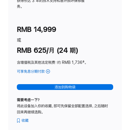
务
获得长达 3 年的技术支持和意外损坏保修服
务。
计
划
(适
RMB 14,999
用
于
或
Studio
RMB 625/月 (24 期)
Display
含增值税及其他法定税费
：约 RMB 1,736
脚
‡。
注
可享免息分期付款
(Studio
Display
-
添加到购物袋
标
准
需要考虑一下？
玻
将此设备加入你的收藏，即可先保留全部配置选择，之后随时
璃
回来再继续选购。
面
板
收藏
-