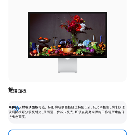
玻璃面板
两种抗反射玻璃面板可选。
标配的玻璃面板经过特别设计，反光率极低。纳米纹理
展
玻璃面板可分散反射光，从而进一步减少反光，即使在高亮光源的工作场所也能保
持出色画质。
开