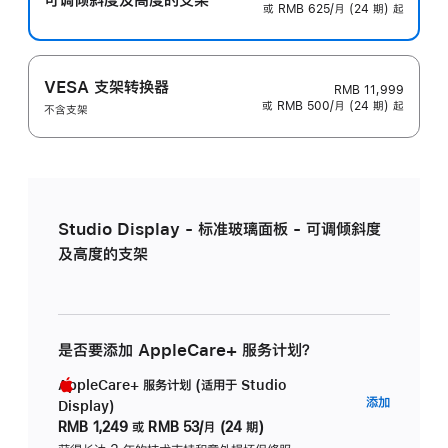
或 RMB 625/月 (24 期) 起
VESA 支架转换器
RMB 11,999
或 RMB 500/月 (24 期) 起
不含支架
Studio Display - 标准玻璃面板 - 可调倾斜度
及高度的支架
是否要添加 AppleCare+ 服务计划？
AppleCare+ 服务计划 (适用于 Studio
AppleC
添加
Display)
服
RMB 1,249
或
RMB 53/月 (24 期)