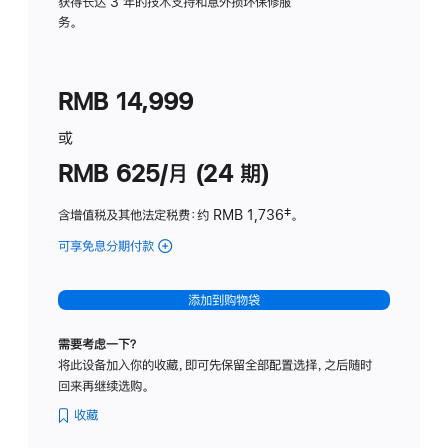
务
获得长达 3 年的技术支持和意外损坏保修服
务。
计
划
(适
RMB 14,999
用
于
或
Studio
RMB 625/月 (24 期)
Display
含增值税及其他法定税费
：约 RMB 1,736
脚
‡。
注
可享免息分期付款
(Studio
Display
-
添加到购物袋
标
准
需要考虑一下？
玻
将此设备加入你的收藏，即可先保留全部配置选择，之后随时
璃
回来再继续选购。
面
板
收藏
-