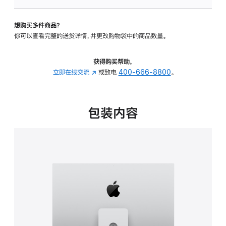
可
调
想购买多件商品？
倾
你可以查看完整的送货详情，并更改购物袋中的商品数量。
斜
度
及
获得购买帮助，
高
立即在线交流
(在
或致电
400-666-8800
。
度
新
的
窗
支
口
包装内容
架
中
的
打
分
开)
期
付
款
选
项)