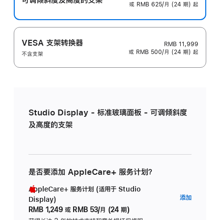
或 RMB 625/月 (24 期) 起
VESA 支架转换器
RMB 11,999
或 RMB 500/月 (24 期) 起
不含支架
Studio Display - 标准玻璃面板 - 可调倾斜度
及高度的支架
是否要添加 AppleCare+ 服务计划？
AppleCare+ 服务计划 (适用于 Studio
AppleC
添加
Display)
服
RMB 1,249
或
RMB 53/月 (24 期)