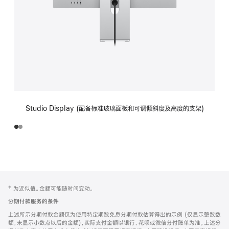
Studio Display (配备标准玻璃面板和可调倾斜度及高度的支架)
网
脚
‡ 为近似值。金额可能随时间变动。
注
页
分期付款服务的条件
页
上述所示分期付款金额仅为使用特定期数免息分期付款估算得出的示例 (仅显示整数数
脚
额，未显示小数点以后的金额)，实际支付金额以银行、花呗或微信分付账单为准。上述分