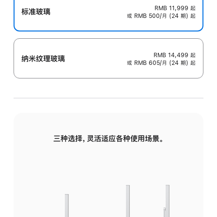
RMB 11,999
起
标准玻璃
或 RMB 500/月 (24 期) 起
RMB 14,499
起
纳米纹理玻璃
或 RMB 605/月 (24 期) 起
三种选择，灵活适应各种使用场景。
标