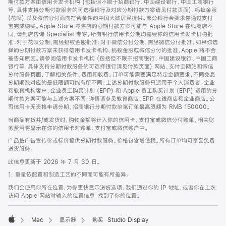
期付款方案由信用卡发卡机构 (包括但不限于招商银行、中国建设银行、中国工商银行
等，具体支持分期付款服务的可选择银行及对应分期付款方案请见付款页面)、蚂蚁金服
(花呗) 以及微信分付面向符合条件的中国大陆居民提供。部分银行会要求你通过支付
宝完成购买。Apple Store 零售店的分期付款方案可能与 Apple Store 在线商店不
同，请到店咨询 Specialist 专家。所有银行信用卡分期均需经你的信用卡发卡机构批
准；对于花呗分期，需经蚂蚁金服批准；对于微信分付分期，需经微信分付批准。如果你选
择的分期付款方案未获得信用卡发卡机构、蚂蚁金服或微信分付的批准，Apple 将不会
被告知原因。请参阅信用卡发卡机构 (包括但不限于招商银行、中国建设银行、中国工商
银行等，具体支持分期付款服务的可选择银行请见付款页面) 网站、支付宝网站和微信
分付服务页面，了解相关条件、费用和收费。订单可能需要满足特定金额要求，不同免息
分期期数对应的最低限额可能有所不同。上述分期付款服务只适用于个人消费者。企业
和教育机构客户、企业员工购买计划 (EPP) 和 Apple 员工购买计划 (EPP) 适用的分
期付款方案可能与上述方案不同，详情请参见教育商店、EPP 在线商店和企业商店。公
司信用卡无资格申请分期。招商银行分期付款单笔订单最高限额为 RMB 150000。
当商品有货并/或发货时，购物金额将计入你的信用卡、支付宝或微信分付账单。相关财
务费用将显示在你的信用卡对账单、支付宝或微信账户中。
产品按广告宣传价或标价提供分期付款服务。价格包含增值税。所有订单均可享受免费
送货服务。
此信息更新于 2026 年 7 月 30 日。
1. 重量依配置和制造工艺的不同而可能有所差异。
我们会使用你所在位置，为你更快显示送货选项。我们通过你的 IP 地址，或者你在上次
访问 Apple 网站时输入的位置信息，找到了你的位置。
Mac
显示器
购买 Studio Display