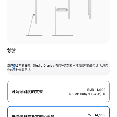
支架
选择你合用的支架。
Studio Display 有两种支架和一种支架转换器可选，以满足
展
你的各种安装需求。
开
RMB 11,999
可调倾斜度的支架
或 RMB 500/月 (24 期) 起
RMB 14,999
可调倾斜度及高‍度的支‍架