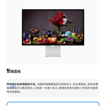
玻璃面板
两种抗反射玻璃面板可选。
标配的玻璃面板经过特别设计，反光率极低。纳米纹理
展
玻璃面板可分散反射光，从而进一步减少反光，即使在高亮光源的工作场所也能保
持出色画质。
开