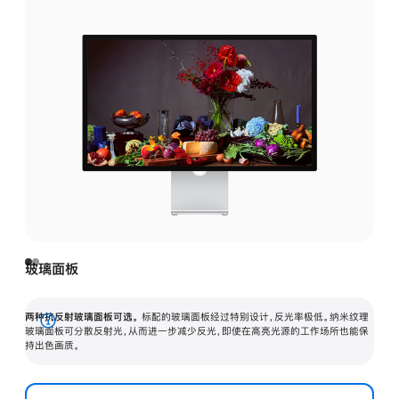
玻璃面板
两种抗反射玻璃面板可选。
标配的玻璃面板经过特别设计，反光率极低。纳米纹理
展
玻璃面板可分散反射光，从而进一步减少反光，即使在高亮光源的工作场所也能保
持出色画质。
开