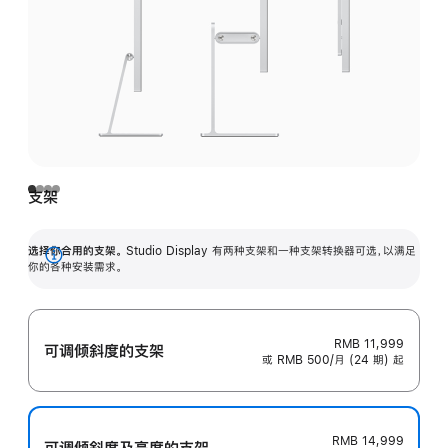
支架
选择你合用的支架。
Studio Display 有两种支架和一种支架转换器可选，以满足
展
你的各种安装需求。
开
RMB 11,999
可调倾斜度的支架
或 RMB 500/月 (24 期) 起
RMB 14,999
可调倾斜度及高‍度的支‍架