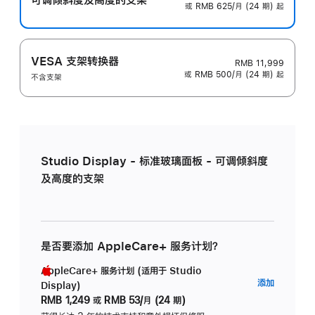
或 RMB 625/月 (24 期) 起
VESA 支架转换器
RMB 11,999
或 RMB 500/月 (24 期) 起
不含支架
Studio Display - 标准玻璃面板 - 可调倾斜度
及高度的支架
是否要添加 AppleCare+ 服务计划？
AppleCare+ 服务计划 (适用于 Studio
AppleC
添加
Display)
服
RMB 1,249
或
RMB 53/月 (24 期)