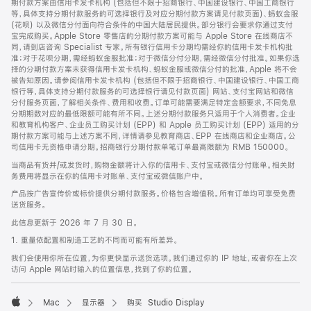
期付款方案由信用卡发卡机构 (包括但不限于招商银行、中国建设银行、中国工商银行
等，具体支持分期付款服务的可选择银行及对应分期付款方案请见付款页面)、蚂蚁金服
(花呗) 以及微信分付面向符合条件的中国大陆居民提供。部分银行会要求你通过支付
宝完成购买。Apple Store 零售店的分期付款方案可能与 Apple Store 在线商店不
同，请到店咨询 Specialist 专家。所有银行信用卡分期均需经你的信用卡发卡机构批
准；对于花呗分期，需经蚂蚁金服批准；对于微信分付分期，需经微信分付批准。如果你选
择的分期付款方案未获得信用卡发卡机构、蚂蚁金服或微信分付的批准，Apple 将不会
被告知原因。请参阅信用卡发卡机构 (包括但不限于招商银行、中国建设银行、中国工商
银行等，具体支持分期付款服务的可选择银行请见付款页面) 网站、支付宝网站和微信
分付服务页面，了解相关条件、费用和收费。订单可能需要满足特定金额要求，不同免息
分期期数对应的最低限额可能有所不同。上述分期付款服务只适用于个人消费者。企业
和教育机构客户、企业员工购买计划 (EPP) 和 Apple 员工购买计划 (EPP) 适用的分
期付款方案可能与上述方案不同，详情请参见教育商店、EPP 在线商店和企业商店。公
司信用卡无资格申请分期。招商银行分期付款单笔订单最高限额为 RMB 150000。
当商品有货并/或发货时，购物金额将计入你的信用卡、支付宝或微信分付账单。相关财
务费用将显示在你的信用卡对账单、支付宝或微信账户中。
产品按广告宣传价或标价提供分期付款服务。价格包含增值税。所有订单均可享受免费
送货服务。
此信息更新于 2026 年 7 月 30 日。
1. 重量依配置和制造工艺的不同而可能有所差异。
我们会使用你所在位置，为你更快显示送货选项。我们通过你的 IP 地址，或者你在上次
访问 Apple 网站时输入的位置信息，找到了你的位置。
Mac
显示器
购买 Studio Display