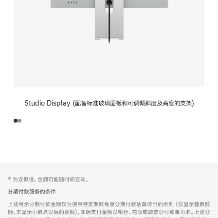
Studio Display (配备标准玻璃面板和可调倾斜度及高度的支架)
网
脚
‡ 为近似值。金额可能随时间变动。
注
页
分期付款服务的条件
页
上述所示分期付款金额仅为使用特定期数免息分期付款估算得出的示例 (仅显示整数数
脚
额，未显示小数点以后的金额)，实际支付金额以银行、花呗或微信分付账单为准。上述分