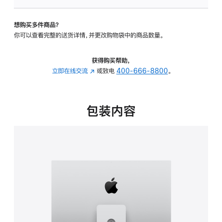
可
调
想购买多件商品？
倾
你可以查看完整的送货详情，并更改购物袋中的商品数量。
斜
度
及
获得购买帮助，
高
立即在线交流
(在
或致电
400-666-8800
。
度
新
的
窗
支
口
包装内容
架
中
的
打
分
开)
期
付
款
选
项)