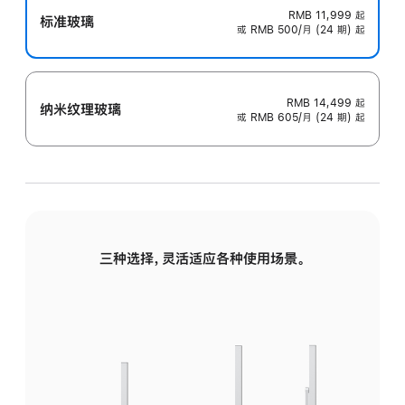
RMB 11,999
起
标准玻璃
或 RMB 500/月 (24 期) 起
RMB 14,499
起
纳米纹理玻璃
或 RMB 605/月 (24 期) 起
三种选择，灵活适应各种使用场景。
标