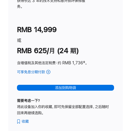
务
获得长达 3 年的技术支持和意外损坏保修服
务。
计
划
(适
RMB 14,999
用
于
或
Studio
RMB 625/月 (24 期)
Display
含增值税及其他法定税费
：约 RMB 1,736
脚
‡。
注
可享免息分期付款
(Studio
Display
-
添加到购物袋
标
准
需要考虑一下？
玻
将此设备加入你的收藏，即可先保留全部配置选择，之后随时
璃
回来再继续选购。
面
板
收藏
-