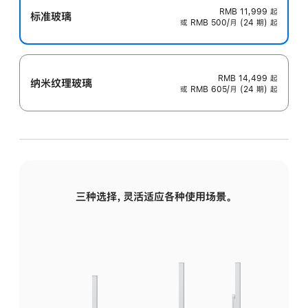
RMB 11,999
起
标准玻璃
或 RMB 500/月 (24 期) 起
RMB 14,499
起
纳米纹理玻璃
或 RMB 605/月 (24 期) 起
三种选择，灵活适应各种使用场景。
标