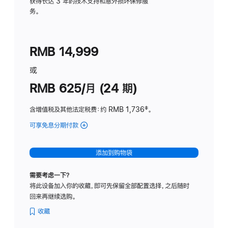
务
获得长达 3 年的技术支持和意外损坏保修服
务。
计
划
(适
RMB 14,999
用
于
或
Studio
RMB 625/月 (24 期)
Display
含增值税及其他法定税费
：约 RMB 1,736
脚
‡。
注
可享免息分期付款
(Studio
Display
-
添加到购物袋
标
准
需要考虑一下？
玻
将此设备加入你的收藏，即可先保留全部配置选择，之后随时
璃
回来再继续选购。
面
板
收藏
-