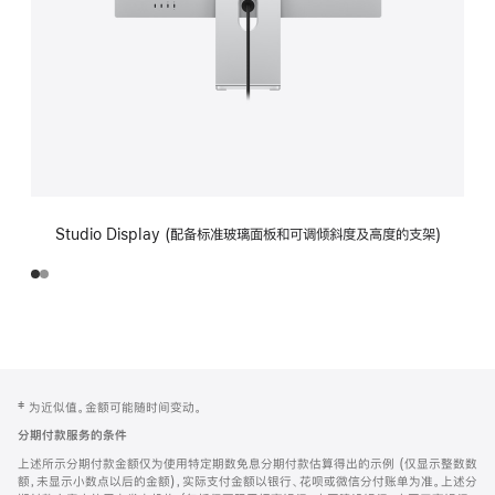
Studio Display (配备标准玻璃面板和可调倾斜度及高度的支架)
网
脚
‡ 为近似值。金额可能随时间变动。
注
页
分期付款服务的条件
页
上述所示分期付款金额仅为使用特定期数免息分期付款估算得出的示例 (仅显示整数数
脚
额，未显示小数点以后的金额)，实际支付金额以银行、花呗或微信分付账单为准。上述分