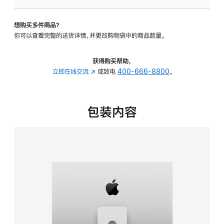
可
调
想购买多件商品？
倾
你可以查看完整的送货详情，并更改购物袋中的商品数量。
斜
度
及
获得购买帮助，
高
立即在线交流
(在
或致电
400-666-8800
。
度
新
的
窗
支
口
包装内容
架
中
的
打
分
开)
期
付
款
选
项)