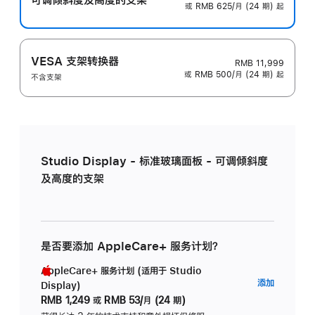
或 RMB 625/月 (24 期) 起
VESA 支架转换器
RMB 11,999
或 RMB 500/月 (24 期) 起
不含支架
Studio Display - 标准玻璃面板 - 可调倾斜度
及高度的支架
是否要添加 AppleCare+ 服务计划？
AppleCare+ 服务计划 (适用于 Studio
AppleC
添加
Display)
服
RMB 1,249
或
RMB 53/月 (24 期)