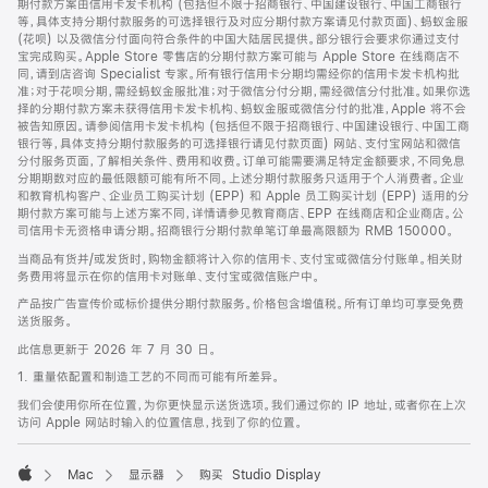
期付款方案由信用卡发卡机构 (包括但不限于招商银行、中国建设银行、中国工商银行
等，具体支持分期付款服务的可选择银行及对应分期付款方案请见付款页面)、蚂蚁金服
(花呗) 以及微信分付面向符合条件的中国大陆居民提供。部分银行会要求你通过支付
宝完成购买。Apple Store 零售店的分期付款方案可能与 Apple Store 在线商店不
同，请到店咨询 Specialist 专家。所有银行信用卡分期均需经你的信用卡发卡机构批
准；对于花呗分期，需经蚂蚁金服批准；对于微信分付分期，需经微信分付批准。如果你选
择的分期付款方案未获得信用卡发卡机构、蚂蚁金服或微信分付的批准，Apple 将不会
被告知原因。请参阅信用卡发卡机构 (包括但不限于招商银行、中国建设银行、中国工商
银行等，具体支持分期付款服务的可选择银行请见付款页面) 网站、支付宝网站和微信
分付服务页面，了解相关条件、费用和收费。订单可能需要满足特定金额要求，不同免息
分期期数对应的最低限额可能有所不同。上述分期付款服务只适用于个人消费者。企业
和教育机构客户、企业员工购买计划 (EPP) 和 Apple 员工购买计划 (EPP) 适用的分
期付款方案可能与上述方案不同，详情请参见教育商店、EPP 在线商店和企业商店。公
司信用卡无资格申请分期。招商银行分期付款单笔订单最高限额为 RMB 150000。
当商品有货并/或发货时，购物金额将计入你的信用卡、支付宝或微信分付账单。相关财
务费用将显示在你的信用卡对账单、支付宝或微信账户中。
产品按广告宣传价或标价提供分期付款服务。价格包含增值税。所有订单均可享受免费
送货服务。
此信息更新于 2026 年 7 月 30 日。
1. 重量依配置和制造工艺的不同而可能有所差异。
我们会使用你所在位置，为你更快显示送货选项。我们通过你的 IP 地址，或者你在上次
访问 Apple 网站时输入的位置信息，找到了你的位置。
Mac
显示器
购买 Studio Display