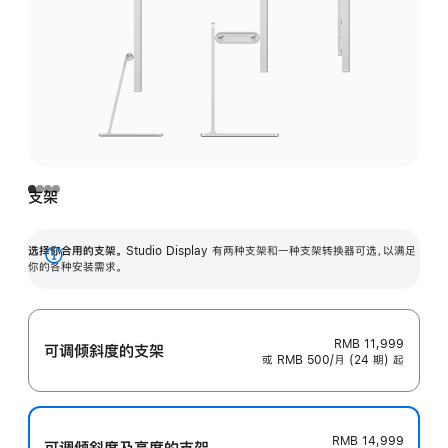
支架
选择你合用的支架。
Studio Display 有两种支架和一种支架转换器可选，以满足
展
你的各种安装需求。
开
RMB 11,999
可调倾斜度的支架
或 RMB 500/月 (24 期) 起
RMB 14,999
可调倾斜度及高‍度的支‍架