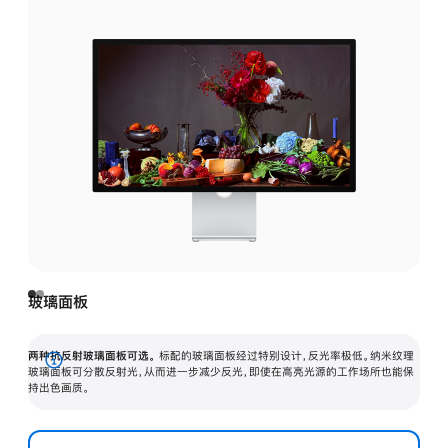
玻璃面板
两种抗反射玻璃面板可选。
标配的玻璃面板经过特别设计，反光率极低。纳米纹理
展
玻璃面板可分散反射光，从而进一步减少反光，即使在高亮光源的工作场所也能保
持出色画质。
开