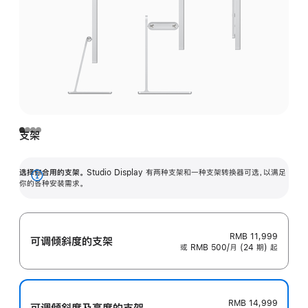
支架
选择你合用的支架。
Studio Display 有两种支架和一种支架转换器可选，以满足
展
你的各种安装需求。
开
RMB 11,999
可调倾斜度的支架
或 RMB 500/月 (24 期) 起
RMB 14,999
可调倾斜度及高‍度的支‍架