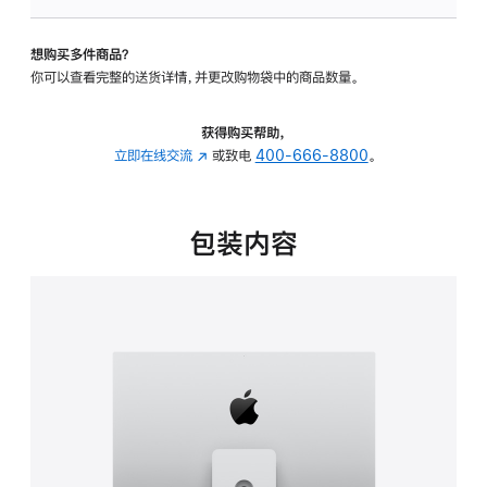
可
调
想购买多件商品？
倾
你可以查看完整的送货详情，并更改购物袋中的商品数量。
斜
度
及
获得购买帮助，
高
立即在线交流
(在
或致电
400-666-8800
。
度
新
的
窗
支
口
包装内容
架
中
的
打
分
开)
期
付
款
选
项)