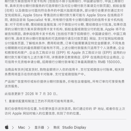
期付款方案由信用卡发卡机构 (包括但不限于招商银行、中国建设银行、中国工商银行
等，具体支持分期付款服务的可选择银行及对应分期付款方案请见付款页面)、蚂蚁金服
(花呗) 以及微信分付面向符合条件的中国大陆居民提供。部分银行会要求你通过支付
宝完成购买。Apple Store 零售店的分期付款方案可能与 Apple Store 在线商店不
同，请到店咨询 Specialist 专家。所有银行信用卡分期均需经你的信用卡发卡机构批
准；对于花呗分期，需经蚂蚁金服批准；对于微信分付分期，需经微信分付批准。如果你选
择的分期付款方案未获得信用卡发卡机构、蚂蚁金服或微信分付的批准，Apple 将不会
被告知原因。请参阅信用卡发卡机构 (包括但不限于招商银行、中国建设银行、中国工商
银行等，具体支持分期付款服务的可选择银行请见付款页面) 网站、支付宝网站和微信
分付服务页面，了解相关条件、费用和收费。订单可能需要满足特定金额要求，不同免息
分期期数对应的最低限额可能有所不同。上述分期付款服务只适用于个人消费者。企业
和教育机构客户、企业员工购买计划 (EPP) 和 Apple 员工购买计划 (EPP) 适用的分
期付款方案可能与上述方案不同，详情请参见教育商店、EPP 在线商店和企业商店。公
司信用卡无资格申请分期。招商银行分期付款单笔订单最高限额为 RMB 150000。
当商品有货并/或发货时，购物金额将计入你的信用卡、支付宝或微信分付账单。相关财
务费用将显示在你的信用卡对账单、支付宝或微信账户中。
产品按广告宣传价或标价提供分期付款服务。价格包含增值税。所有订单均可享受免费
送货服务。
此信息更新于 2026 年 7 月 30 日。
1. 重量依配置和制造工艺的不同而可能有所差异。
我们会使用你所在位置，为你更快显示送货选项。我们通过你的 IP 地址，或者你在上次
访问 Apple 网站时输入的位置信息，找到了你的位置。
Mac
显示器
购买 Studio Display