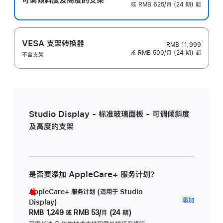
或 RMB 625/月 (24 期) 起
VESA 支架转换器
RMB 11,999
或 RMB 500/月 (24 期) 起
不含支架
Studio Display - 标准玻璃面板 - 可调倾斜度
及高度的支架
是否要添加 AppleCare+ 服务计划？
AppleCare+ 服务计划 (适用于 Studio
AppleC
添加
Display)
服
RMB 1,249
或
RMB 53/月 (24 期)