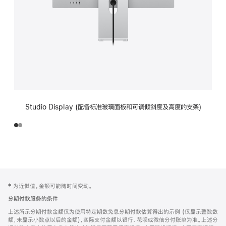
Studio Display (配备标准玻璃面板和可调倾斜度及高度的支架)
网
脚
‡ 为近似值。金额可能随时间变动。
注
页
分期付款服务的条件
页
上述所示分期付款金额仅为使用特定期数免息分期付款估算得出的示例 (仅显示整数数
脚
额，未显示小数点以后的金额)，实际支付金额以银行、花呗或微信分付账单为准。上述分