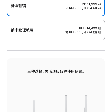
RMB 11,999
起
标准玻璃
或 RMB 500/月 (24 期) 起
RMB 14,499
起
纳米纹理玻璃
或 RMB 605/月 (24 期) 起
三种选择，灵活适应各种使用场景。
标