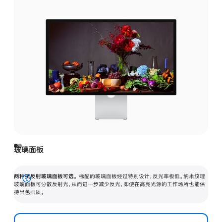
玻璃面板
两种抗反射玻璃面板可选。
标配的玻璃面板经过特别设计，反光率极低。纳米纹理
展
玻璃面板可分散反射光，从而进一步减少反光，即使在高亮光源的工作场所也能保
持出色画质。
开