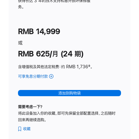
务
获得长达 3 年的技术支持和意外损坏保修服
务。
计
划
(适
RMB 14,999
用
于
或
Studio
RMB 625/月 (24 期)
Display
含增值税及其他法定税费
：约 RMB 1,736
脚
‡。
注
可享免息分期付款
(Studio
Display
-
添加到购物袋
标
准
需要考虑一下？
玻
将此设备加入你的收藏，即可先保留全部配置选择，之后随时
璃
回来再继续选购。
面
板
收藏
-