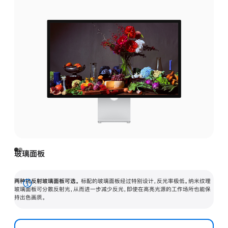
玻璃面板
两种抗反射玻璃面板可选。
标配的玻璃面板经过特别设计，反光率极低。纳米纹理
展
玻璃面板可分散反射光，从而进一步减少反光，即使在高亮光源的工作场所也能保
持出色画质。
开