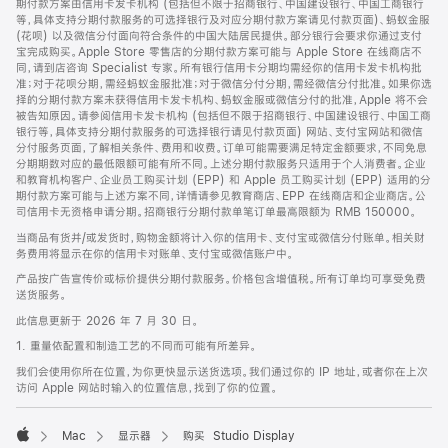
期付款方案由信用卡发卡机构 (包括但不限于招商银行、中国建设银行、中国工商银行
等，具体支持分期付款服务的可选择银行及对应分期付款方案请见付款页面)、蚂蚁金服
(花呗) 以及微信分付面向符合条件的中国大陆居民提供。部分银行会要求你通过支付
宝完成购买。Apple Store 零售店的分期付款方案可能与 Apple Store 在线商店不
同，请到店咨询 Specialist 专家。所有银行信用卡分期均需经你的信用卡发卡机构批
准；对于花呗分期，需经蚂蚁金服批准；对于微信分付分期，需经微信分付批准。如果你选
择的分期付款方案未获得信用卡发卡机构、蚂蚁金服或微信分付的批准，Apple 将不会
被告知原因。请参阅信用卡发卡机构 (包括但不限于招商银行、中国建设银行、中国工商
银行等，具体支持分期付款服务的可选择银行请见付款页面) 网站、支付宝网站和微信
分付服务页面，了解相关条件、费用和收费。订单可能需要满足特定金额要求，不同免息
分期期数对应的最低限额可能有所不同。上述分期付款服务只适用于个人消费者。企业
和教育机构客户、企业员工购买计划 (EPP) 和 Apple 员工购买计划 (EPP) 适用的分
期付款方案可能与上述方案不同，详情请参见教育商店、EPP 在线商店和企业商店。公
司信用卡无资格申请分期。招商银行分期付款单笔订单最高限额为 RMB 150000。
当商品有货并/或发货时，购物金额将计入你的信用卡、支付宝或微信分付账单。相关财
务费用将显示在你的信用卡对账单、支付宝或微信账户中。
产品按广告宣传价或标价提供分期付款服务。价格包含增值税。所有订单均可享受免费
送货服务。
此信息更新于 2026 年 7 月 30 日。
1. 重量依配置和制造工艺的不同而可能有所差异。
我们会使用你所在位置，为你更快显示送货选项。我们通过你的 IP 地址，或者你在上次
访问 Apple 网站时输入的位置信息，找到了你的位置。
Mac
显示器
购买 Studio Display