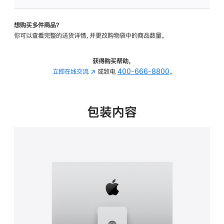
可
调
想购买多件商品？
倾
你可以查看完整的送货详情，并更改购物袋中的商品数量。
斜
度
及
获得购买帮助，
高
立即在线交流
(在
或致电
400-666-8800
。
度
新
的
窗
支
口
包装内容
架
中
的
打
分
开)
期
付
款
选
项)