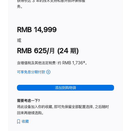
务
获得长达 3 年的技术支持和意外损坏保修服
务。
计
划
(适
RMB 14,999
用
于
或
Studio
RMB 625/月 (24 期)
Display
含增值税及其他法定税费
：约 RMB 1,736
脚
‡。
注
可享免息分期付款
(Studio
Display
-
添加到购物袋
标
准
需要考虑一下？
玻
将此设备加入你的收藏，即可先保留全部配置选择，之后随时
璃
回来再继续选购。
面
板
收藏
-