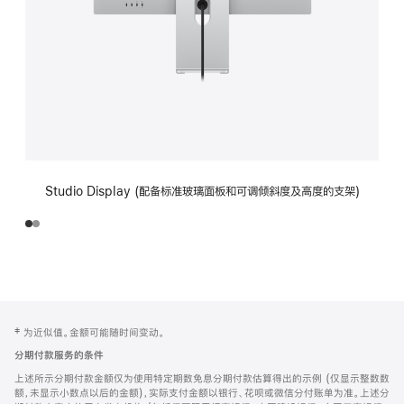
Studio Display (配备标准玻璃面板和可调倾斜度及高度的支架)
网
脚
‡ 为近似值。金额可能随时间变动。
注
页
分期付款服务的条件
页
上述所示分期付款金额仅为使用特定期数免息分期付款估算得出的示例 (仅显示整数数
脚
额，未显示小数点以后的金额)，实际支付金额以银行、花呗或微信分付账单为准。上述分