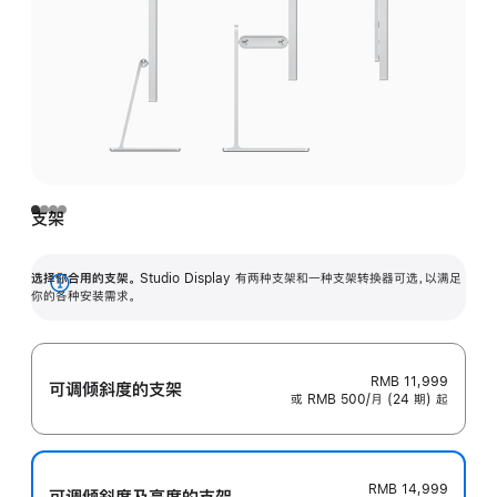
支架
选择你合用的支架。
Studio Display 有两种支架和一种支架转换器可选，以满足
展
你的各种安装需求。
开
RMB 11,999
可调倾斜度的支架
或 RMB 500/月 (24 期) 起
RMB 14,999
可调倾斜度及高‍度的支‍架