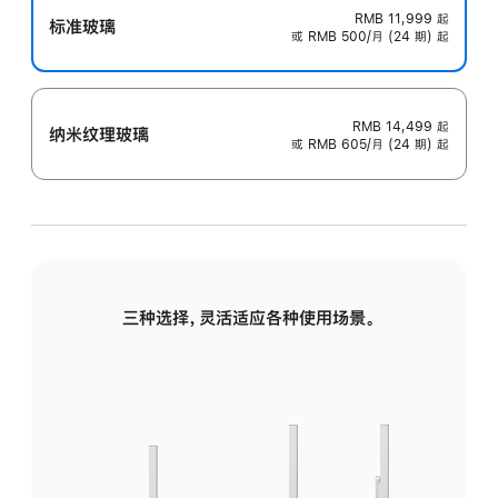
RMB 11,999
起
标准玻璃
或 RMB 500/月 (24 期) 起
RMB 14,499
起
纳米纹理玻璃
或 RMB 605/月 (24 期) 起
三种选择，灵活适应各种使用场景。
标