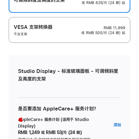
或 RMB 625/月 (24 期) 起
VESA 支架转换器
RMB 11,999
或 RMB 500/月 (24 期) 起
不含支架
Studio Display - 标准玻璃面板 - 可调倾斜度
及高度的支架
是否要添加 AppleCare+ 服务计划？
AppleCare+ 服务计划 (适用于 Studio
AppleC
添加
Display)
服
RMB 1,249
或
RMB 53/月 (24 期)