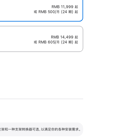
RMB 11,999
起
或 RMB 500/月 (24 期) 起
RMB 14,499
起
或 RMB 605/月 (24 期) 起
配可调倾斜度及高度的支架，额外增加 105
VESA 支架转换器
 有两种支架和一种支架转换器可选，以满足你的各种安装需求。
毫米的高度调节范围。
容的支架 (未随附)