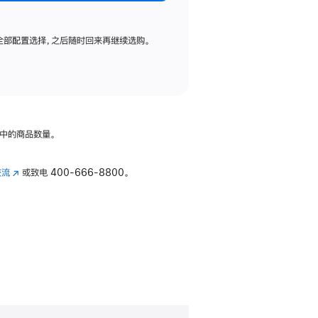
全部配置选择，之后随时回来再继续选购。
中的商品数量。
交流
(在
或致电
400-666-8800。
新
窗
口
中
打
开)