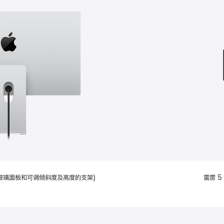
款
选
项)
配备标准玻璃面板和可调倾斜度及高度的支架)
雷雳 5 