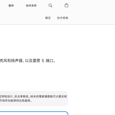
配件
技术支持
概览
技术规格
级麦克风和扬声器，以及雷雳 5 端口。
过特别设计，反光率极低。纳米纹理玻璃面板可分散反射
作场所也能保持出色画质。