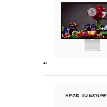
上
下
一
一
张
张
图
图
库
库
图
图
片
片
-
-
玻
玻
璃
璃
三种选择，灵活适应各种使
面
面
板
板