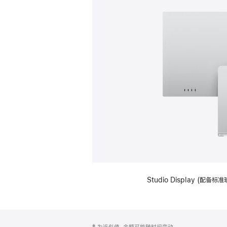
Studio Display (
网
脚