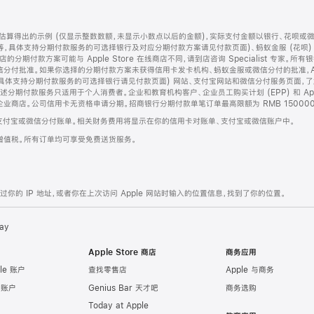
算得出的示例 (仅显示整数数额，未显示小数点以后的金额)，实际支付金额以银行、花呗或
等，具体支持分期付款服务的可选择银行及对应分期付款方案请见付款页面)、蚂蚁金服 (花呗
售店的分期付款方案可能与 Apple Store 在线商店不同，请到店咨询 Specialist 专
分付批准。如果你选择的分期付款方案未获得信用卡发卡机构、蚂蚁金服或微信分付的批准，Ap
具体支持分期付款服务的可选择银行请见付款页面) 网站、支付宝网站和微信分付服务页面，
期付款服务只适用于个人消费者。企业和教育机构客户、企业员工购买计划 (EPP) 和 Appl
企业商店。公司信用卡无资格申请分期。招商银行分期付款单笔订单最高限额为 RMB 150000
支付宝或微信分付账单。相关财务费用将显示在你的信用卡对账单、支付宝或微信账户中。
增值税。所有订单均可享受免费送货服务。
的 IP 地址，或者你在上次访问 Apple 网站时输入的位置信息，找到了你的位置。
ay
Apple Store 商店
商务应用
le 账户
查找零售店
Apple 与商务
e 账户
Genius Bar 天才吧
商务选购
Today at Apple