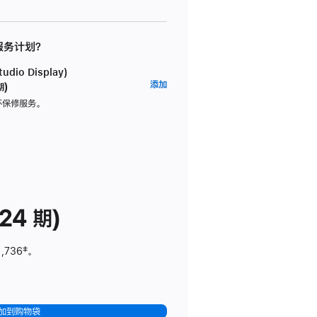
 服务计划？
dio Display)
AppleCare+
添加
期)
服
坏保修服务。
务
计
划
(适
用
于
24 期)
Studio
Display)
1,736
脚
‡。
注
加到购物袋