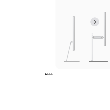
上
下
一
一
张
张
图
图
库
库
图
图
片
片
-
-
支
支
架
架