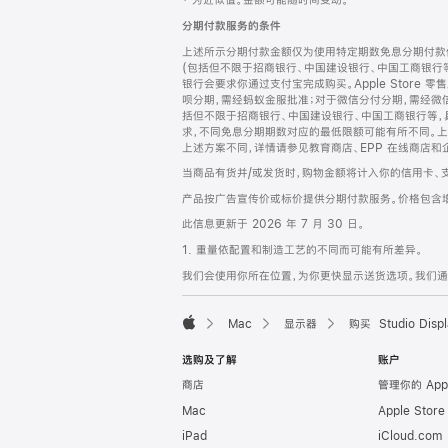
‡ 为近似值。金额可能随时间变动。
注
页
分期付款服务的条件
页
上述所示分期付款金额仅为使用特定期数免息分期付款估
脚
(包括但不限于招商银行、中国建设银行、中国工商银行
银行会要求你通过支付宝完成购买。Apple Store 零
呗分期，需经蚂蚁金服批准；对于微信分付分期，需经微信
括但不限于招商银行、中国建设银行、中国工商银行等，
求，不同免息分期期数对应的最低限额可能有所不同。上述分
上述方案不同，详情请参见教育商店、EPP 在线商店和
当商品有货并/或发货时，购物金额将计入你的信用卡、
产品按广告宣传价或标价提供分期付款服务。价格包含
此信息更新于 2026 年 7 月 30 日。
1. 重量依配置和制造工艺的不同而可能有所差异。
我们会使用你所在位置，为你更快显示送货选项。我们通过你
Mac
显示器
购买 Studio Displ
Apple
选购及了解
账户
商店
管理你的 App
Mac
Apple Stor
iPad
iCloud.com