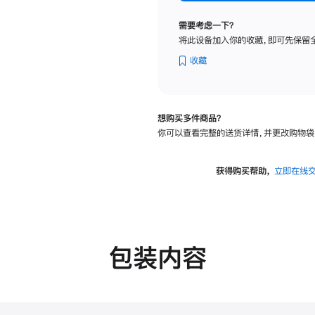
标
准
需要考虑一下？
玻
将此设备加入你的收藏，即可先保留
璃
面
收藏
板
-
可
想购买多件商品？
调
你可以查看完整的送货详情，并更改购物袋
倾
斜
度
获得购买帮助，
立即在线
及
高
度
的
支
包装内容
架
的
分
期
付