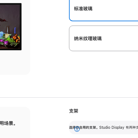
标准玻璃
纳米纹理玻璃
支架
用场景。
标配可调倾斜度的支架，提供 30 度的倾斜度
选
选择你合用的支架。
Studio Display
调节范围。
展