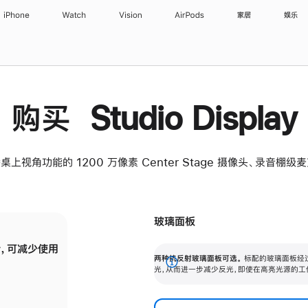
iPhone
Watch
Vision
AirPods
家居
娱乐
购买 Studio Display
桌上视角功能的 1200 万像素 Center Stage 摄像头、录音棚
玻璃面板
，可减少使用
纳米纹理玻璃面板可进一步减少反光，即使在
两种抗反射玻璃面板可选。
标配的玻璃面板经
。
有高亮光源的场所使用，也能保持出色画质。
展
光，从而进一步减少反光，即使在高亮光源的工
开