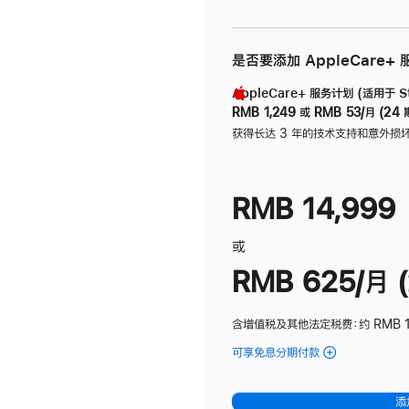
是否要添加 AppleCare+
AppleCare+ 服务计划 (适用于 Stu
RMB 1,249
或
RMB 53/月 (24 
获得长达 3 年的技术支持和意外损
RMB 14,999
或
RMB 625/月 (
含增值税及其他法定税费
：约 RMB 
可享免息分期付款
(Studio
Display
-
添