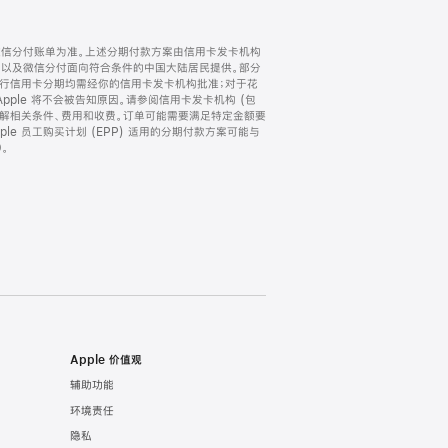
微信分付账单为准。上述分期付款方案由信用卡发卡机构
) 以及微信分付面向符合条件的中国大陆居民提供。部分
家。所有银行信用卡分期均需经你的信用卡发卡机构批准；对于花
ple 将不会被告知原因。请参阅信用卡发卡机构 (包
了解相关条件、费用和收费。订单可能需要满足特定金额要
e 员工购买计划 (EPP) 适用的分期付款方案可能与
。
Apple 价值观
辅助功能
环境责任
隐私