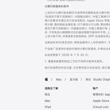
‡ 为近似值。金额可能随时间变动。
注
页
分期付款服务的条件
页
上述所示分期付款金额仅为使用特定期数免息分期付款估
脚
(包括但不限于招商银行、中国建设银行、中国工商银行
银行会要求你通过支付宝完成购买。Apple Store 零
呗分期，需经蚂蚁金服批准；对于微信分付分期，需经微信
括但不限于招商银行、中国建设银行、中国工商银行等，
求，不同免息分期期数对应的最低限额可能有所不同。上述分
上述方案不同，详情请参见教育商店、EPP 在线商店和
当商品有货并/或发货时，购物金额将计入你的信用卡、
产品按广告宣传价或标价提供分期付款服务。价格包含
此信息更新于 2026 年 7 月 30 日。
1. 重量依配置和制造工艺的不同而可能有所差异。
我们会使用你所在位置，为你更快显示送货选项。我们通过你
Mac
显示器
购买 Studio Displ
Apple
选购及了解
账户
商店
管理你的 App
Mac
Apple Stor
iPad
iCloud.com