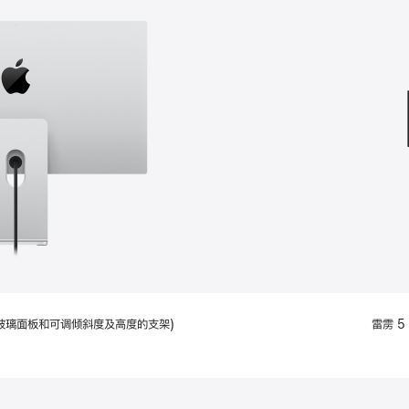
款
选
项)
配备标准玻璃面板和可调倾斜度及高度的支架)
雷雳 5 