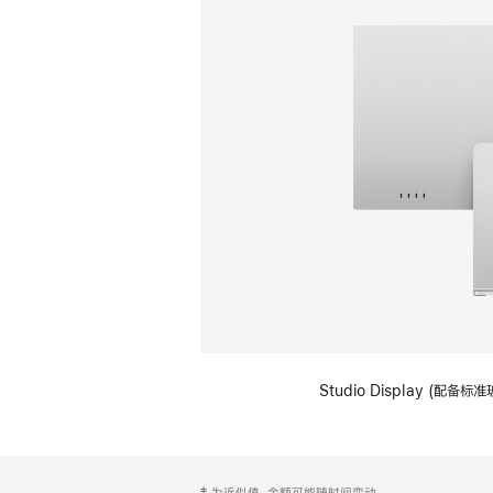
Studio Display (
网
脚