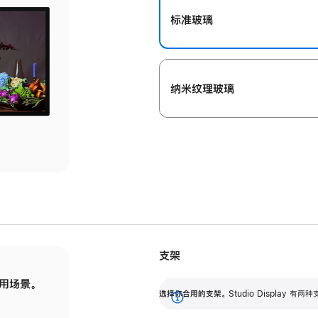
标准玻璃
纳米纹理玻璃
支架
用场景。
标配可调倾斜度的支架，提供 30 度的倾斜度
选
选择你合用的支架。
Studio Display
调节范围。
展