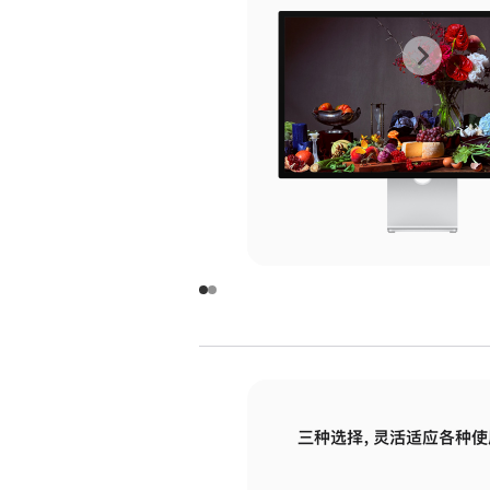
上
下
一
一
张
张
图
图
库
库
图
图
片
片
-
-
玻
玻
璃
璃
三种选择，灵活适应各种使
面
面
板
板