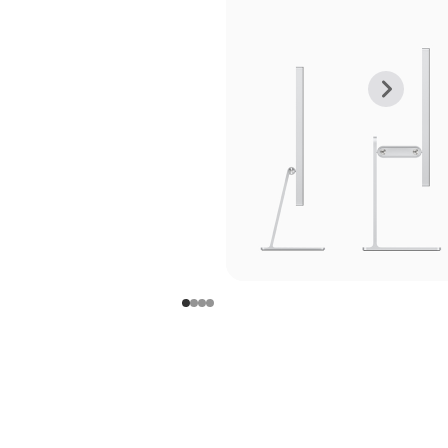
上
下
一
一
张
张
图
图
库
库
图
图
片
片
-
-
支
支
架
架