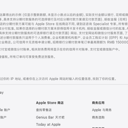
算得出的示例 (仅显示整数数额，未显示小数点以后的金额)，实际支付金额以银行、花呗或
等，具体支持分期付款服务的可选择银行及对应分期付款方案请见付款页面)、蚂蚁金服 (花呗
售店的分期付款方案可能与 Apple Store 在线商店不同，请到店咨询 Specialist 专
分付批准。如果你选择的分期付款方案未获得信用卡发卡机构、蚂蚁金服或微信分付的批准，Ap
具体支持分期付款服务的可选择银行请见付款页面) 网站、支付宝网站和微信分付服务页面，
期付款服务只适用于个人消费者。企业和教育机构客户、企业员工购买计划 (EPP) 和 Appl
企业商店。公司信用卡无资格申请分期。招商银行分期付款单笔订单最高限额为 RMB 150000
支付宝或微信分付账单。相关财务费用将显示在你的信用卡对账单、支付宝或微信账户中。
增值税。所有订单均可享受免费送货服务。
的 IP 地址，或者你在上次访问 Apple 网站时输入的位置信息，找到了你的位置。
ay
Apple Store 商店
商务应用
le 账户
查找零售店
Apple 与商务
e 账户
Genius Bar 天才吧
商务选购
Today at Apple