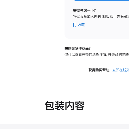
标
准
需要考虑一下？
玻
将此设备加入你的收藏，即可先保留
璃
面
收藏
板
-
可
想购买多件商品？
调
你可以查看完整的送货详情，并更改购物袋
倾
斜
度
获得购买帮助，
立即在线
及
高
度
的
支
包装内容
架
的
分
期
付