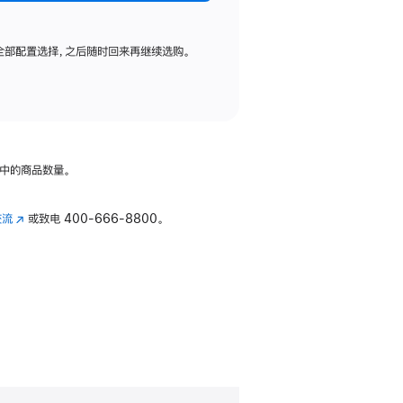
全部配置选择，之后随时回来再继续选购。
中的商品数量。
交流
(在
或致电
400-666-8800。
新
窗
口
中
打
开)