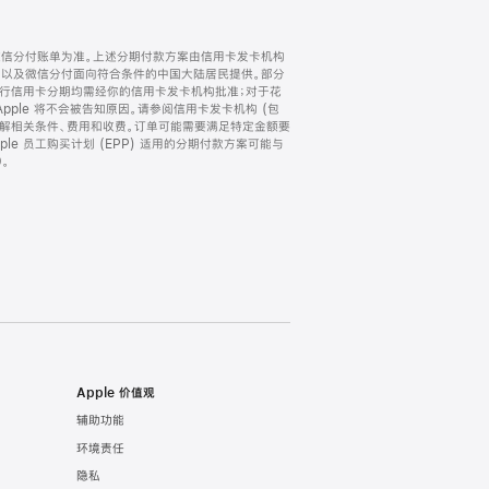
微信分付账单为准。上述分期付款方案由信用卡发卡机构
) 以及微信分付面向符合条件的中国大陆居民提供。部分
家。所有银行信用卡分期均需经你的信用卡发卡机构批准；对于花
ple 将不会被告知原因。请参阅信用卡发卡机构 (包
了解相关条件、费用和收费。订单可能需要满足特定金额要
e 员工购买计划 (EPP) 适用的分期付款方案可能与
。
Apple 价值观
辅助功能
环境责任
隐私