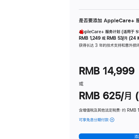
是否要添加 AppleCare+
AppleCare+ 服务计划 (适用于 Stu
RMB 1,249
或
RMB 53/月 (24 
获得长达 3 年的技术支持和意外损
RMB 14,999
或
RMB 625/月 (
含增值税及其他法定税费
：约 RMB 
可享免息分期付款
(Studio
Display
-
添