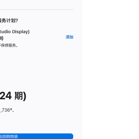
 服务计划？
dio Display)
AppleCare+
添加
期)
服
坏保修服务。
务
计
划
(适
用
于
24 期)
Studio
Display)
1,736
脚
‡。
注
加到购物袋