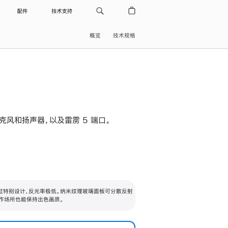
配件
技术支持
概览
技术规格
级麦克风和扬声器，以及雷雳 5 端口。
过特别设计，反光率极低。纳米纹理玻璃面板可分散反射
作场所也能保持出色画质。