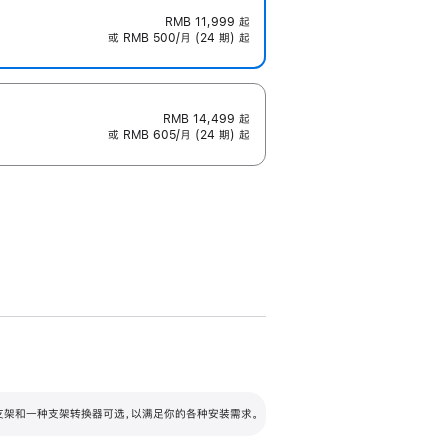
RMB 11,999
起
或 RMB 500/月 (24 期) 起
RMB 14,499
起
或 RMB 605/月 (24 期) 起
配可调倾斜度及高度的支架，额外增加 105
VESA 支架转换器
 有两种支架和一种支架转换器可选，以满足你的各种安装需求。
毫米的高度调节范围。
容的支架 (未随附)