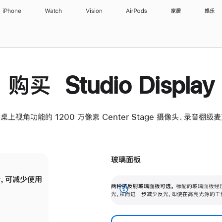
iPhone
Watch
Vision
AirPods
家居
娱乐
购买 Studio Display
桌上视角功能的 1200 万像素 Center Stage 摄像头、录音棚
玻璃面板
，可减少使用
纳米纹理玻璃面板可进一步减少反光，即使在
两种抗反射玻璃面板可选。
标配的玻璃面板经
。
有高亮光源的场所使用，也能保持出色画质。
展
光，从而进一步减少反光，即使在高亮光源的工
开