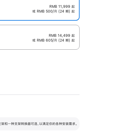
RMB 11,999
起
或 RMB 500/月 (24 期) 起
RMB 14,499
起
或 RMB 605/月 (24 期) 起
配可调倾斜度及高度的支架，额外增加 105
VESA 支架转换器
 有两种支架和一种支架转换器可选，以满足你的各种安装需求。
毫米的高度调节范围。
容的支架 (未随附)