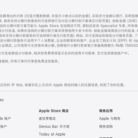
算得出的示例 (仅显示整数数额，未显示小数点以后的金额)，实际支付金额以银行、花呗或
等，具体支持分期付款服务的可选择银行及对应分期付款方案请见付款页面)、蚂蚁金服 (花呗
售店的分期付款方案可能与 Apple Store 在线商店不同，请到店咨询 Specialist 专
分付批准。如果你选择的分期付款方案未获得信用卡发卡机构、蚂蚁金服或微信分付的批准，Ap
具体支持分期付款服务的可选择银行请见付款页面) 网站、支付宝网站和微信分付服务页面，
期付款服务只适用于个人消费者。企业和教育机构客户、企业员工购买计划 (EPP) 和 Appl
企业商店。公司信用卡无资格申请分期。招商银行分期付款单笔订单最高限额为 RMB 150000
支付宝或微信分付账单。相关财务费用将显示在你的信用卡对账单、支付宝或微信账户中。
增值税。所有订单均可享受免费送货服务。
的 IP 地址，或者你在上次访问 Apple 网站时输入的位置信息，找到了你的位置。
ay
Apple Store 商店
商务应用
le 账户
查找零售店
Apple 与商务
e 账户
Genius Bar 天才吧
商务选购
Today at Apple