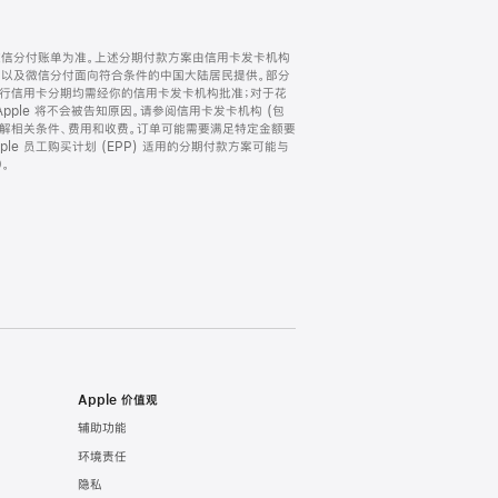
微信分付账单为准。上述分期付款方案由信用卡发卡机构
) 以及微信分付面向符合条件的中国大陆居民提供。部分
家。所有银行信用卡分期均需经你的信用卡发卡机构批准；对于花
ple 将不会被告知原因。请参阅信用卡发卡机构 (包
了解相关条件、费用和收费。订单可能需要满足特定金额要
e 员工购买计划 (EPP) 适用的分期付款方案可能与
。
Apple 价值观
辅助功能
环境责任
隐私