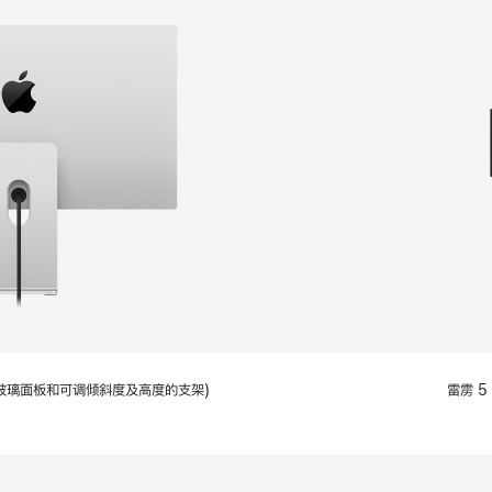
款
选
项)
配备标准玻璃面板和可调倾斜度及高度的支架)
雷雳 5 