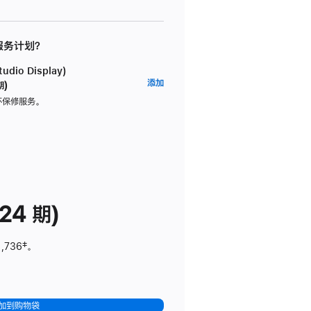
 服务计划？
dio Display)
AppleCare+
添加
期)
服
坏保修服务。
务
计
划
(适
用
于
24 期)
Studio
Display)
1,736
脚
‡。
注
加到购物袋