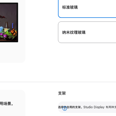
标准玻璃
纳米纹理玻璃
支架
用场景。
标配可调倾斜度的支架，提供 30 度的倾斜度
选
选择你合用的支架。
Studio Display
调节范围。
展