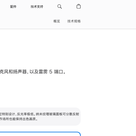
配件
技术支持
概览
技术规格
级麦克风和扬声器，以及雷雳 5 端口。
过特别设计，反光率极低。纳米纹理玻璃面板可分散反射
作场所也能保持出色画质。