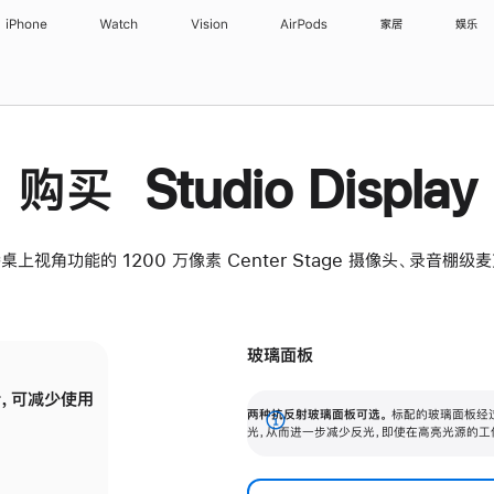
iPhone
Watch
Vision
AirPods
家居
娱乐
购买 Studio Display
桌上视角功能的 1200 万像素 Center Stage 摄像头、录音棚
玻璃面板
，可减少使用
纳米纹理玻璃面板可进一步减少反光，即使在
两种抗反射玻璃面板可选。
标配的玻璃面板经
。
有高亮光源的场所使用，也能保持出色画质。
展
光，从而进一步减少反光，即使在高亮光源的工
开