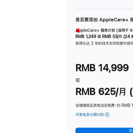
是否要添加 AppleCare+
AppleCare+ 服务计划 (适用于 Stu
RMB 1,249
或
RMB 53/月 (24 
获得长达 3 年的技术支持和意外损
RMB 14,999
或
RMB 625/月 (
含增值税及其他法定税费
：约 RMB 
可享免息分期付款
(Studio
Display
-
添