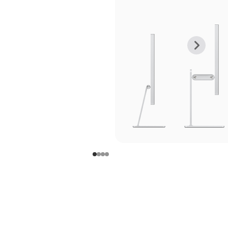
上
下
一
一
张
张
图
图
库
库
图
图
片
片
-
-
支
支
架
架