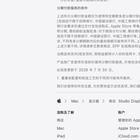
‡ 为近似值。金额可能随时间变动。
注
页
分期付款服务的条件
页
上述所示分期付款金额仅为使用特定期数免息分期付款估
脚
(包括但不限于招商银行、中国建设银行、中国工商银行
银行会要求你通过支付宝完成购买。Apple Store 零
呗分期，需经蚂蚁金服批准；对于微信分付分期，需经微信
括但不限于招商银行、中国建设银行、中国工商银行等，
求，不同免息分期期数对应的最低限额可能有所不同。上述分
上述方案不同，详情请参见教育商店、EPP 在线商店和
当商品有货并/或发货时，购物金额将计入你的信用卡、
产品按广告宣传价或标价提供分期付款服务。价格包含
此信息更新于 2026 年 7 月 30 日。
1. 重量依配置和制造工艺的不同而可能有所差异。
我们会使用你所在位置，为你更快显示送货选项。我们通过你
Mac
显示器
购买 Studio Displ
Apple
选购及了解
账户
商店
管理你的 App
Mac
Apple Stor
iPad
iCloud.com