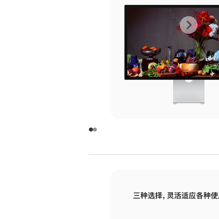
上
下
一
一
张
张
图
图
库
库
图
图
片
片
-
-
玻
玻
璃
璃
三种选择，灵活适应各种使
面
面
板
板