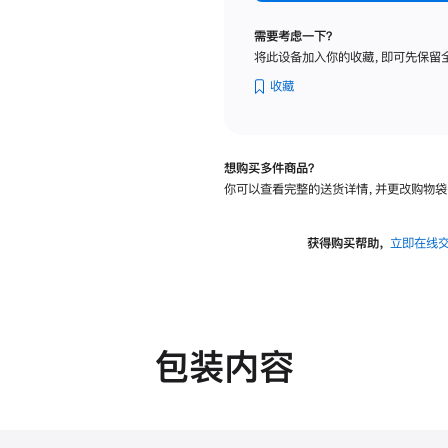
标
准
需要考虑一下？
玻
将此设备加入你的收藏，即可先保留
璃
面
收藏
板
-
可
想购买多件商品？
调
你可以查看完整的送货详情，并更改购物袋
倾
斜
度
获得购买帮助，
立即在线
及
高
度
的
支
包装内容
架
的
分
期
付