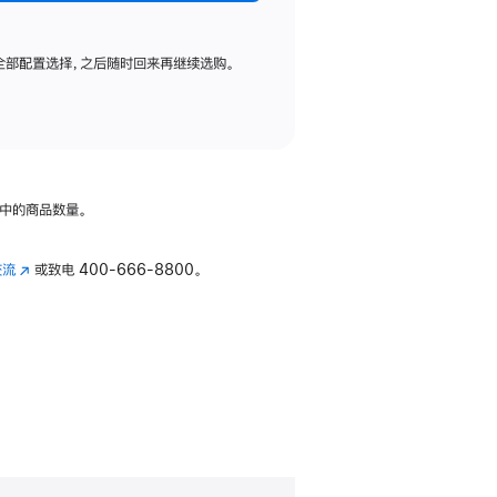
全部配置选择，之后随时回来再继续选购。
中的商品数量。
交流
(在
或致电
400-666-8800。
新
窗
口
中
打
开)