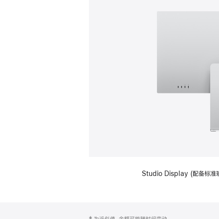
Studio Display (
网
脚