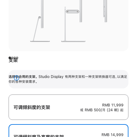
支架
选择你合用的支架。
Studio Display 有两种支架和一种支架转换器可选，以满足
展
你的各种安装需求。
开
RMB 11,999
可调倾斜度的支架
或 RMB 500/月 (24 期) 起
RMB 14,999
可调倾斜度及高‍度的支‍架