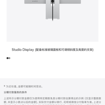
Studio Display (配备标准玻璃面板和可调倾斜度及高度的支架)
网
脚
‡ 为近似值。金额可能随时间变动。
注
页
分期付款服务的条件
页
上述所示分期付款金额仅为使用特定期数免息分期付款估算得出的示例 (仅显示整数数
脚
额，未显示小数点以后的金额)，实际支付金额以银行、花呗或微信分付账单为准。上述分