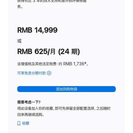
务
获得长达 3 年的技术支持和意外损坏保修服
务。
计
划
(适
RMB 14,999
用
于
或
Studio
RMB 625/月 (24 期)
Display
含增值税及其他法定税费
：约 RMB 1,736
脚
‡。
注
可享免息分期付款
(Studio
Display
-
添加到购物袋
标
准
需要考虑一下？
玻
将此设备加入你的收藏，即可先保留全部配置选择，之后随时
璃
回来再继续选购。
面
板
收藏
-