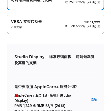
或 RMB 625/月 (24 期) 起
VESA 支架转换器
RMB 11,999
或 RMB 500/月 (24 期) 起
不含支架
Studio Display - 标准玻璃面板 - 可调倾斜度
及高度的支架
是否要添加 AppleCare+ 服务计划？
AppleCare+ 服务计划 (适用于 Studio
AppleC
添加
Display)
服
RMB 1,249
或
RMB 53/月 (24 期)