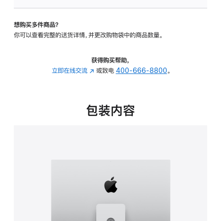
可
调
想购买多件商品？
倾
你可以查看完整的送货详情，并更改购物袋中的商品数量。
斜
度
及
获得购买帮助，
高
立即在线交流
(在
或致电
400-666-8800
。
度
新
的
窗
支
口
包装内容
架
中
的
打
分
开)
期
付
款
选
项)