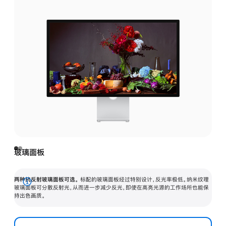
玻璃面板
两种抗反射玻璃面板可选。
标配的玻璃面板经过特别设计，反光率极低。纳米纹理
展
玻璃面板可分散反射光，从而进一步减少反光，即使在高亮光源的工作场所也能保
持出色画质。
开