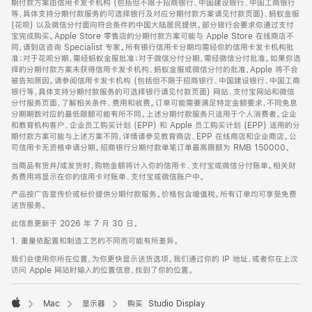
期付款方案由信用卡发卡机构 (包括但不限于招商银行、中国建设银行、中国工商银行
等，具体支持分期付款服务的可选择银行及对应分期付款方案请见付款页面)、蚂蚁金服
(花呗) 以及微信分付面向符合条件的中国大陆居民提供。部分银行会要求你通过支付
宝完成购买。Apple Store 零售店的分期付款方案可能与 Apple Store 在线商店不
同，请到店咨询 Specialist 专家。所有银行信用卡分期均需经你的信用卡发卡机构批
准；对于花呗分期，需经蚂蚁金服批准；对于微信分付分期，需经微信分付批准。如果你选
择的分期付款方案未获得信用卡发卡机构、蚂蚁金服或微信分付的批准，Apple 将不会
被告知原因。请参阅信用卡发卡机构 (包括但不限于招商银行、中国建设银行、中国工商
银行等，具体支持分期付款服务的可选择银行请见付款页面) 网站、支付宝网站和微信
分付服务页面，了解相关条件、费用和收费。订单可能需要满足特定金额要求，不同免息
分期期数对应的最低限额可能有所不同。上述分期付款服务只适用于个人消费者。企业
和教育机构客户、企业员工购买计划 (EPP) 和 Apple 员工购买计划 (EPP) 适用的分
期付款方案可能与上述方案不同，详情请参见教育商店、EPP 在线商店和企业商店。公
司信用卡无资格申请分期。招商银行分期付款单笔订单最高限额为 RMB 150000。
当商品有货并/或发货时，购物金额将计入你的信用卡、支付宝或微信分付账单。相关财
务费用将显示在你的信用卡对账单、支付宝或微信账户中。
产品按广告宣传价或标价提供分期付款服务。价格包含增值税。所有订单均可享受免费
送货服务。
此信息更新于 2026 年 7 月 30 日。
1. 重量依配置和制造工艺的不同而可能有所差异。
我们会使用你所在位置，为你更快显示送货选项。我们通过你的 IP 地址，或者你在上次
访问 Apple 网站时输入的位置信息，找到了你的位置。
Mac
显示器
购买 Studio Display