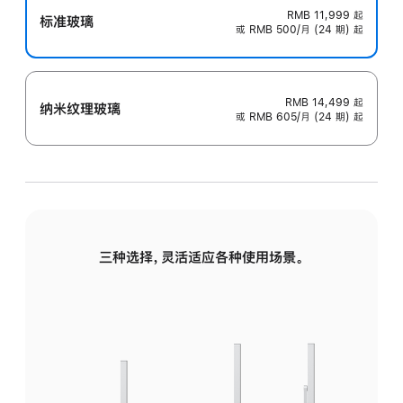
RMB 11,999
起
标准玻璃
或 RMB 500/月 (24 期) 起
RMB 14,499
起
纳米纹理玻璃
或 RMB 605/月 (24 期) 起
三种选择，灵活适应各种使用场景。
标