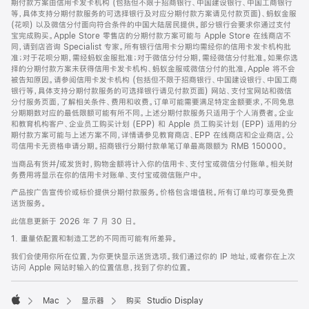
期付款方案由信用卡发卡机构 (包括但不限于招商银行、中国建设银行、中国工商银行
等，具体支持分期付款服务的可选择银行及对应分期付款方案请见付款页面)、蚂蚁金服
(花呗) 以及微信分付面向符合条件的中国大陆居民提供。部分银行会要求你通过支付
宝完成购买。Apple Store 零售店的分期付款方案可能与 Apple Store 在线商店不
同，请到店咨询 Specialist 专家。所有银行信用卡分期均需经你的信用卡发卡机构批
准；对于花呗分期，需经蚂蚁金服批准；对于微信分付分期，需经微信分付批准。如果你选
择的分期付款方案未获得信用卡发卡机构、蚂蚁金服或微信分付的批准，Apple 将不会
被告知原因。请参阅信用卡发卡机构 (包括但不限于招商银行、中国建设银行、中国工商
银行等，具体支持分期付款服务的可选择银行请见付款页面) 网站、支付宝网站和微信
分付服务页面，了解相关条件、费用和收费。订单可能需要满足特定金额要求，不同免息
分期期数对应的最低限额可能有所不同。上述分期付款服务只适用于个人消费者。企业
和教育机构客户、企业员工购买计划 (EPP) 和 Apple 员工购买计划 (EPP) 适用的分
期付款方案可能与上述方案不同，详情请参见教育商店、EPP 在线商店和企业商店。公
司信用卡无资格申请分期。招商银行分期付款单笔订单最高限额为 RMB 150000。
当商品有货并/或发货时，购物金额将计入你的信用卡、支付宝或微信分付账单。相关财
务费用将显示在你的信用卡对账单、支付宝或微信账户中。
产品按广告宣传价或标价提供分期付款服务。价格包含增值税。所有订单均可享受免费
送货服务。
此信息更新于 2026 年 7 月 30 日。
1. 重量依配置和制造工艺的不同而可能有所差异。
我们会使用你所在位置，为你更快显示送货选项。我们通过你的 IP 地址，或者你在上次
访问 Apple 网站时输入的位置信息，找到了你的位置。
Mac
显示器
购买 Studio Display