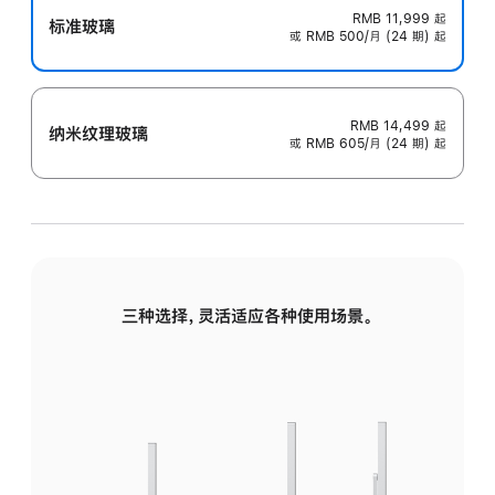
RMB 11,999
起
标准玻璃
或 RMB 500/月 (24 期) 起
RMB 14,499
起
纳米纹理玻璃
或 RMB 605/月 (24 期) 起
三种选择，灵活适应各种使用场景。
标