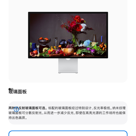
玻璃面板
两种抗反射玻璃面板可选。
标配的玻璃面板经过特别设计，反光率极低。纳米纹理
展
玻璃面板可分散反射光，从而进一步减少反光，即使在高亮光源的工作场所也能保
持出色画质。
开