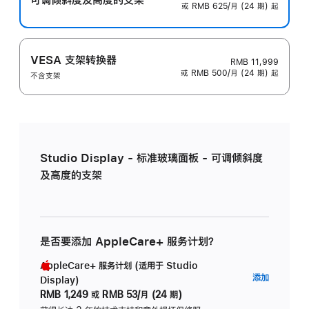
或 RMB 625/月 (24 期) 起
VESA 支架转换器
RMB 11,999
或 RMB 500/月 (24 期) 起
不含支架
Studio Display - 标准玻璃面板 - 可调倾斜度
及高度的支架
是否要添加 AppleCare+ 服务计划？
AppleCare+ 服务计划 (适用于 Studio
AppleC
添加
Display)
服
RMB 1,249
或
RMB 53/月 (24 期)