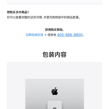
可
调
想购买多件商品？
倾
你可以查看完整的送货详情，并更改购物袋中的商品数量。
斜
度
及
获得购买帮助，
高
立即在线交流
(在
或致电
400-666-8800
。
度
新
的
窗
支
口
包装内容
架
中
的
打
分
开)
期
付
款
选
项)