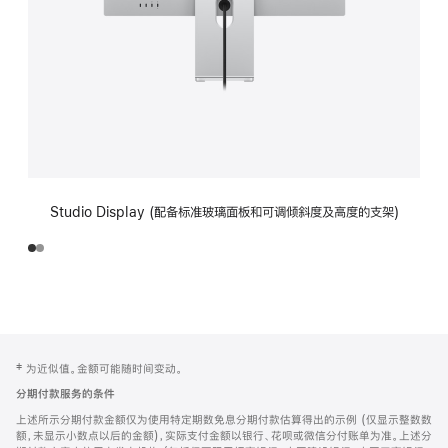
Studio Display (配备标准玻璃面板和可调倾斜度及高度的支架)
网
脚
‡ 为近似值。金额可能随时间变动。
注
页
分期付款服务的条件
页
上述所示分期付款金额仅为使用特定期数免息分期付款估算得出的示例 (仅显示整数数
脚
额，未显示小数点以后的金额)，实际支付金额以银行、花呗或微信分付账单为准。上述分