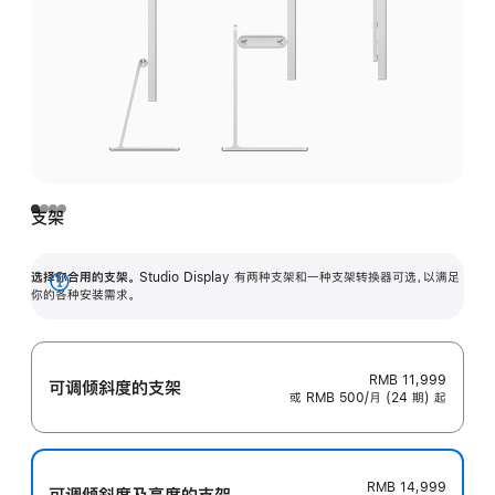
支架
选择你合用的支架。
Studio Display 有两种支架和一种支架转换器可选，以满足
展
你的各种安装需求。
开
RMB 11,999
可调倾斜度的支架
或 RMB 500/月 (24 期) 起
RMB 14,999
可调倾斜度及高‍度的支‍架