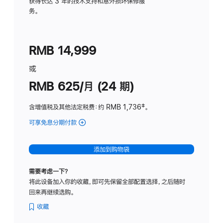
务
获得长达 3 年的技术支持和意外损坏保修服
务。
计
划
(适
RMB 14,999
用
于
或
Studio
RMB 625/月 (24 期)
Display
含增值税及其他法定税费
：约 RMB 1,736
脚
‡。
注
可享免息分期付款
(Studio
Display
-
添加到购物袋
标
准
需要考虑一下？
玻
将此设备加入你的收藏，即可先保留全部配置选择，之后随时
璃
回来再继续选购。
面
板
收藏
-