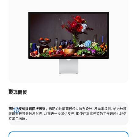
玻璃面板
两种抗反射玻璃面板可选。
标配的玻璃面板经过特别设计，反光率极低。纳米纹理
展
玻璃面板可分散反射光，从而进一步减少反光，即使在高亮光源的工作场所也能保
持出色画质。
开