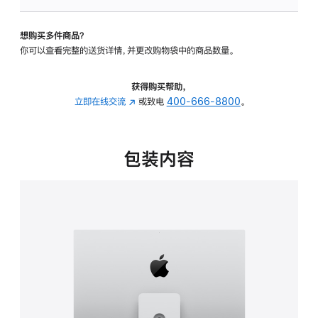
可
调
想购买多件商品？
倾
你可以查看完整的送货详情，并更改购物袋中的商品数量。
斜
度
及
获得购买帮助，
高
立即在线交流
(在
或致电
400-666-8800
。
度
新
的
窗
支
口
包装内容
架
中
的
打
分
开)
期
付
款
选
项)