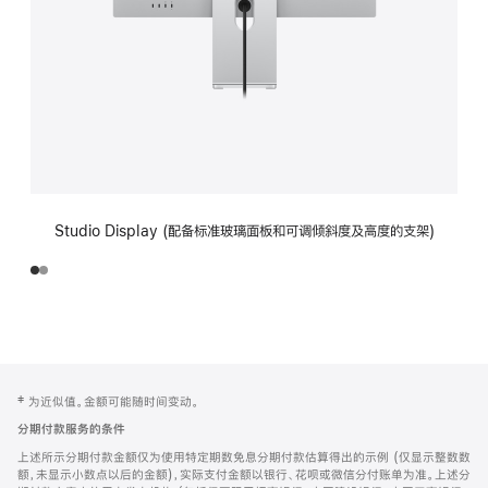
Studio Display (配备标准玻璃面板和可调倾斜度及高度的支架)
网
脚
‡ 为近似值。金额可能随时间变动。
注
页
分期付款服务的条件
页
上述所示分期付款金额仅为使用特定期数免息分期付款估算得出的示例 (仅显示整数数
脚
额，未显示小数点以后的金额)，实际支付金额以银行、花呗或微信分付账单为准。上述分