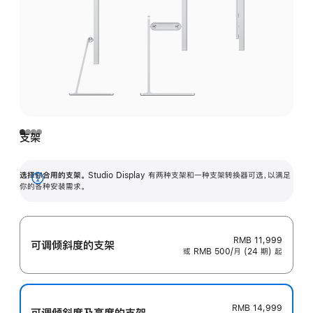
支架
选择你合用的支架。
Studio Display 有两种支架和一种支架转换器可选，以满足
展
你的各种安装需求。
开
RMB 11,999
可调倾斜度的支架
或 RMB 500/月 (24 期) 起
RMB 14,999
可调倾斜度及高‍度的支‍架