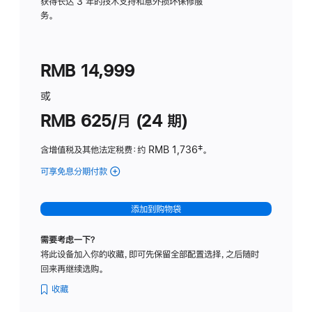
务
获得长达 3 年的技术支持和意外损坏保修服
务。
计
划
(适
RMB 14,999
用
于
或
Studio
RMB 625/月 (24 期)
Display
含增值税及其他法定税费
：约 RMB 1,736
脚
‡。
注
可享免息分期付款
(Studio
Display
-
添加到购物袋
标
准
需要考虑一下？
玻
将此设备加入你的收藏，即可先保留全部配置选择，之后随时
璃
回来再继续选购。
面
板
收藏
-