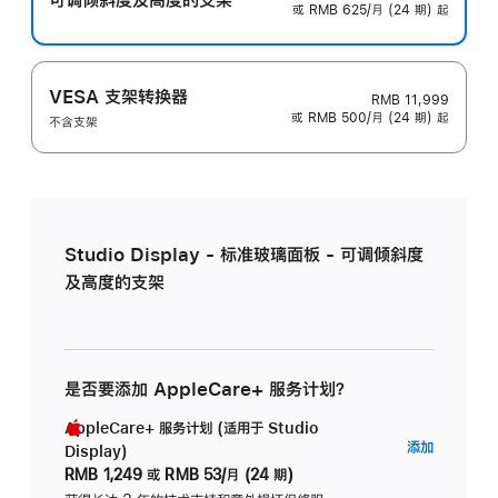
或 RMB 625/月 (24 期) 起
VESA 支架转换器
RMB 11,999
或 RMB 500/月 (24 期) 起
不含支架
Studio Display - 标准玻璃面板 - 可调倾斜度
及高度的支架
是否要添加 AppleCare+ 服务计划？
AppleCare+ 服务计划 (适用于 Studio
AppleC
添加
Display)
服
RMB 1,249
或
RMB 53/月 (24 期)