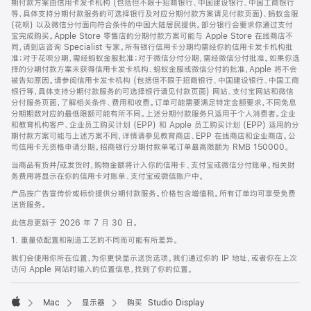
期付款方案由信用卡发卡机构 (包括但不限于招商银行、中国建设银行、中国工商银行
等，具体支持分期付款服务的可选择银行及对应分期付款方案请见付款页面)、蚂蚁金服
(花呗) 以及微信分付面向符合条件的中国大陆居民提供。部分银行会要求你通过支付
宝完成购买。Apple Store 零售店的分期付款方案可能与 Apple Store 在线商店不
同，请到店咨询 Specialist 专家。所有银行信用卡分期均需经你的信用卡发卡机构批
准；对于花呗分期，需经蚂蚁金服批准；对于微信分付分期，需经微信分付批准。如果你选
择的分期付款方案未获得信用卡发卡机构、蚂蚁金服或微信分付的批准，Apple 将不会
被告知原因。请参阅信用卡发卡机构 (包括但不限于招商银行、中国建设银行、中国工商
银行等，具体支持分期付款服务的可选择银行请见付款页面) 网站、支付宝网站和微信
分付服务页面，了解相关条件、费用和收费。订单可能需要满足特定金额要求，不同免息
分期期数对应的最低限额可能有所不同。上述分期付款服务只适用于个人消费者。企业
和教育机构客户、企业员工购买计划 (EPP) 和 Apple 员工购买计划 (EPP) 适用的分
期付款方案可能与上述方案不同，详情请参见教育商店、EPP 在线商店和企业商店。公
司信用卡无资格申请分期。招商银行分期付款单笔订单最高限额为 RMB 150000。
当商品有货并/或发货时，购物金额将计入你的信用卡、支付宝或微信分付账单。相关财
务费用将显示在你的信用卡对账单、支付宝或微信账户中。
产品按广告宣传价或标价提供分期付款服务。价格包含增值税。所有订单均可享受免费
送货服务。
此信息更新于 2026 年 7 月 30 日。
1. 重量依配置和制造工艺的不同而可能有所差异。
我们会使用你所在位置，为你更快显示送货选项。我们通过你的 IP 地址，或者你在上次
访问 Apple 网站时输入的位置信息，找到了你的位置。
Mac
显示器
购买 Studio Display