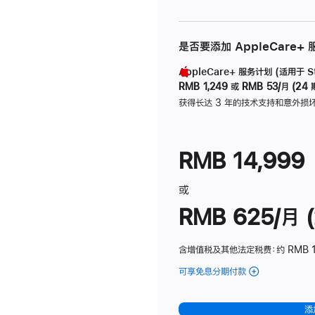
是否要添加 AppleCare+
AppleCare+ 服务计划 (适用于 Stu
RMB 1,249
或
RMB 53/月 (24 
获得长达 3 年的技术支持和意外损
RMB 14,999
或
RMB 625/月 (
含增值税及其他法定税费
：约 RMB 
可享免息分期付款
(Studio
Display
-
添