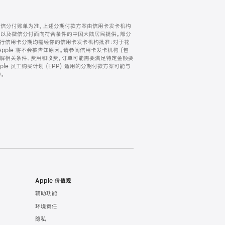
微信分付账单为准。上述分期付款方案由信用卡发卡机构
) 以及微信分付面向符合条件的中国大陆居民提供。部分
家。所有银行信用卡分期均需经你的信用卡发卡机构批准；对于花
ple 将不会被告知原因。请参阅信用卡发卡机构 (包
了解相关条件、费用和收费。订单可能需要满足特定金额要
e 员工购买计划 (EPP) 适用的分期付款方案可能与
。
Apple 价值观
辅助功能
环境责任
隐私