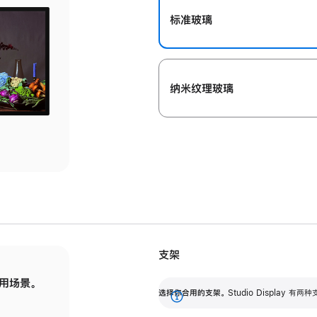
标准玻璃
纳米纹理玻璃
支架
用场景。
标配可调倾斜度的支架，提供 30 度的倾斜度
选
选择你合用的支架。
Studio Display
调节范围。
展