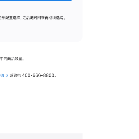
全部配置选择，之后随时回来再继续选购。
中的商品数量。
交流
(在
或致电
400-666-8800。
新
窗
口
中
打
开)