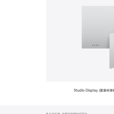
Studio Display (
网
脚