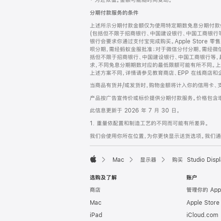
‡ 为近似值。金额可能随时间变动。
注
页
分期付款服务的条件
页
上述所示分期付款金额仅为使用特定期数免息分期付款估
脚
(包括但不限于招商银行、中国建设银行、中国工商银行
银行会要求你通过支付宝完成购买。Apple Store 零
呗分期，需经蚂蚁金服批准；对于微信分付分期，需经微信
括但不限于招商银行、中国建设银行、中国工商银行等，
求，不同免息分期期数对应的最低限额可能有所不同。上述分
上述方案不同，详情请参见教育商店、EPP 在线商店和
当商品有货并/或发货时，购物金额将计入你的信用卡、
产品按广告宣传价或标价提供分期付款服务。价格包含
此信息更新于 2026 年 7 月 30 日。
1. 重量依配置和制造工艺的不同而可能有所差异。
我们会使用你所在位置，为你更快显示送货选项。我们通过你
Mac
显示器
购买 Studio Displ
Apple
选购及了解
账户
商店
管理你的 App
Mac
Apple Stor
iPad
iCloud.com