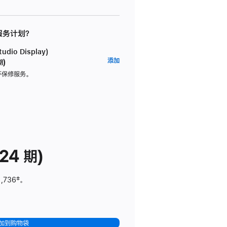
 服务计划？
dio Display)
AppleCare+
添加
期)
服
坏保修服务。
务
计
划
(适
用
于
24 期)
Studio
Display)
1,736
脚
‡。
注
加到购物袋