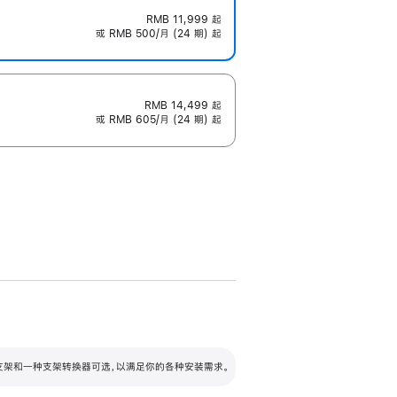
RMB 11,999
起
或 RMB 500/月 (24 期) 起
RMB 14,499
起
或 RMB 605/月 (24 期) 起
配可调倾斜度及高度的支架，额外增加 105
VESA 支架转换器
 有两种支架和一种支架转换器可选，以满足你的各种安装需求。
毫米的高度调节范围。
容的支架 (未随附)