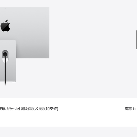
款
选
项)
配备标准玻璃面板和可调倾斜度及高度的支架)
雷雳 5 