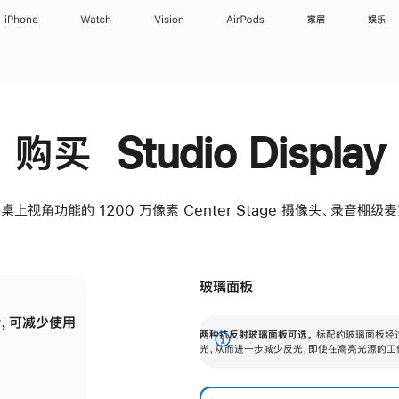
iPhone
Watch
Vision
AirPods
家居
娱乐
购买 Studio Display
桌上视角功能的 1200 万像素 Center Stage 摄像头、录音棚
玻璃面板
，可减少使用
纳米纹理玻璃面板可进一步减少反光，即使在
两种抗反射玻璃面板可选。
标配的玻璃面板经
。
有高亮光源的场所使用，也能保持出色画质。
展
光，从而进一步减少反光，即使在高亮光源的工
开