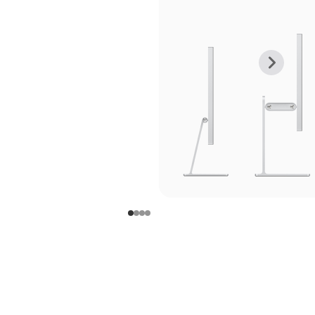
上
下
一
一
张
张
图
图
库
库
图
图
片
片
-
-
支
支
架
架