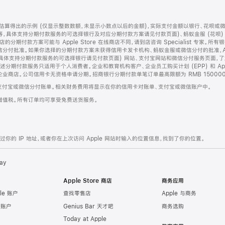
算得出的示例 (仅显示整数数额，未显示小数点以后的金额)，实际支付金额以银行、花呗或
等，具体支持分期付款服务的可选择银行及对应分期付款方案请见付款页面)、蚂蚁金服 (花呗
售店的分期付款方案可能与 Apple Store 在线商店不同，请到店咨询 Specialist 专
分付批准。如果你选择的分期付款方案未获得信用卡发卡机构、蚂蚁金服或微信分付的批准，Ap
具体支持分期付款服务的可选择银行请见付款页面) 网站、支付宝网站和微信分付服务页面，
期付款服务只适用于个人消费者。企业和教育机构客户、企业员工购买计划 (EPP) 和 Appl
企业商店。公司信用卡无资格申请分期。招商银行分期付款单笔订单最高限额为 RMB 150000
支付宝或微信分付账单。相关财务费用将显示在你的信用卡对账单、支付宝或微信账户中。
增值税。所有订单均可享受免费送货服务。
的 IP 地址，或者你在上次访问 Apple 网站时输入的位置信息，找到了你的位置。
ay
Apple Store 商店
商务应用
le 账户
查找零售店
Apple 与商务
e 账户
Genius Bar 天才吧
商务选购
Today at Apple