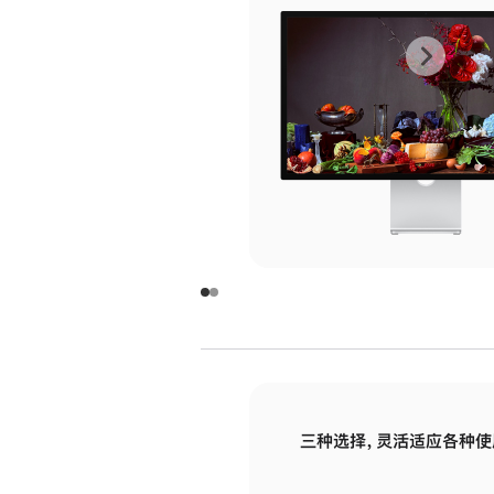
上
下
一
一
张
张
图
图
库
库
图
图
片
片
-
-
玻
玻
璃
璃
三种选择，灵活适应各种使
面
面
板
板