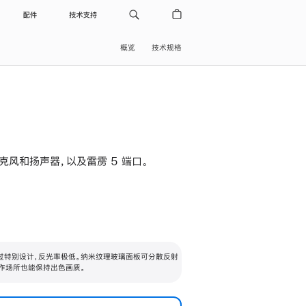
配件
技术支持
概览
技术规格
级麦克风和扬声器，以及雷雳 5 端口。
过特别设计，反光率极低。纳米纹理玻璃面板可分散反射
作场所也能保持出色画质。