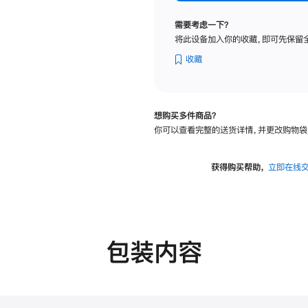
标
准
需要考虑一下？
玻
将此设备加入你的收藏，即可先保留
璃
面
收藏
板
-
可
想购买多件商品？
调
你可以查看完整的送货详情，并更改购物袋
倾
斜
度
获得购买帮助，
立即在线
及
高
度
的
支
包装内容
架
的
分
期
付