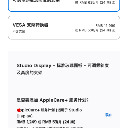
或 RMB 625/月 (24 期) 起
VESA 支架转换器
RMB 11,999
或 RMB 500/月 (24 期) 起
不含支架
Studio Display - 标准玻璃面板 - 可调倾斜度
及高度的支架
是否要添加 AppleCare+ 服务计划？
AppleCare+ 服务计划 (适用于 Studio
AppleC
添加
Display)
服
RMB 1,249
或
RMB 53/月 (24 期)