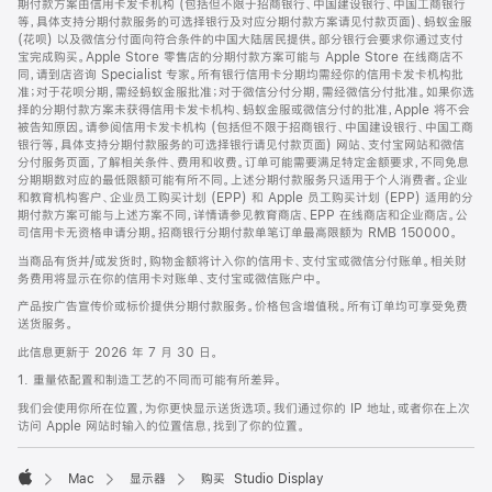
期付款方案由信用卡发卡机构 (包括但不限于招商银行、中国建设银行、中国工商银行
等，具体支持分期付款服务的可选择银行及对应分期付款方案请见付款页面)、蚂蚁金服
(花呗) 以及微信分付面向符合条件的中国大陆居民提供。部分银行会要求你通过支付
宝完成购买。Apple Store 零售店的分期付款方案可能与 Apple Store 在线商店不
同，请到店咨询 Specialist 专家。所有银行信用卡分期均需经你的信用卡发卡机构批
准；对于花呗分期，需经蚂蚁金服批准；对于微信分付分期，需经微信分付批准。如果你选
择的分期付款方案未获得信用卡发卡机构、蚂蚁金服或微信分付的批准，Apple 将不会
被告知原因。请参阅信用卡发卡机构 (包括但不限于招商银行、中国建设银行、中国工商
银行等，具体支持分期付款服务的可选择银行请见付款页面) 网站、支付宝网站和微信
分付服务页面，了解相关条件、费用和收费。订单可能需要满足特定金额要求，不同免息
分期期数对应的最低限额可能有所不同。上述分期付款服务只适用于个人消费者。企业
和教育机构客户、企业员工购买计划 (EPP) 和 Apple 员工购买计划 (EPP) 适用的分
期付款方案可能与上述方案不同，详情请参见教育商店、EPP 在线商店和企业商店。公
司信用卡无资格申请分期。招商银行分期付款单笔订单最高限额为 RMB 150000。
当商品有货并/或发货时，购物金额将计入你的信用卡、支付宝或微信分付账单。相关财
务费用将显示在你的信用卡对账单、支付宝或微信账户中。
产品按广告宣传价或标价提供分期付款服务。价格包含增值税。所有订单均可享受免费
送货服务。
此信息更新于 2026 年 7 月 30 日。
1. 重量依配置和制造工艺的不同而可能有所差异。
我们会使用你所在位置，为你更快显示送货选项。我们通过你的 IP 地址，或者你在上次
访问 Apple 网站时输入的位置信息，找到了你的位置。
Mac
显示器
购买 Studio Display