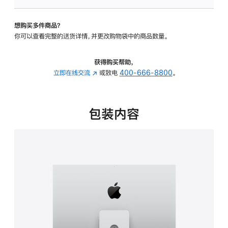
可
调
想购买多件商品？
倾
你可以查看完整的送货详情，并更改购物袋中的商品数量。
斜
度
及
获得购买帮助，
高
立即在线交流
(在
或致电
400-666-8800
。
度
新
的
窗
支
口
包装内容
架
中
的
打
分
开)
期
付
款
选
项)