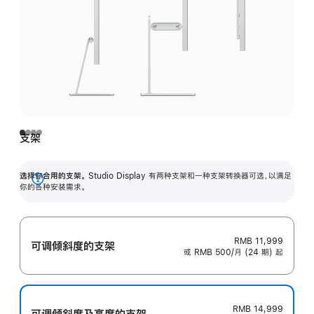
支架
选择你合用的支架。
Studio Display 有两种支架和一种支架转换器可选，以满足
展
你的各种安装需求。
开
RMB 11,999
可调倾斜度的支架
或 RMB 500/月 (24 期) 起
RMB 14,999
可调倾斜度及高‍度的支‍架