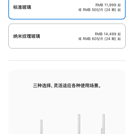
RMB 11,999
起
标准玻璃
或 RMB 500/月 (24 期) 起
RMB 14,499
起
纳米纹理玻璃
或 RMB 605/月 (24 期) 起
三种选择，灵活适应各种使用场景。
标