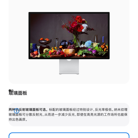
玻璃面板
两种抗反射玻璃面板可选。
标配的玻璃面板经过特别设计，反光率极低。纳米纹理
展
玻璃面板可分散反射光，从而进一步减少反光，即使在高亮光源的工作场所也能保
持出色画质。
开