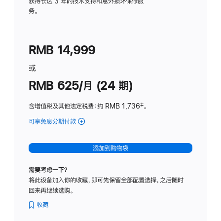
务
获得长达 3 年的技术支持和意外损坏保修服
务。
计
划
(适
RMB 14,999
用
于
或
Studio
RMB 625/月 (24 期)
Display
含增值税及其他法定税费
：约 RMB 1,736
脚
‡。
注
可享免息分期付款
(Studio
Display
-
添加到购物袋
标
准
需要考虑一下？
玻
将此设备加入你的收藏，即可先保留全部配置选择，之后随时
璃
回来再继续选购。
面
板
收藏
-