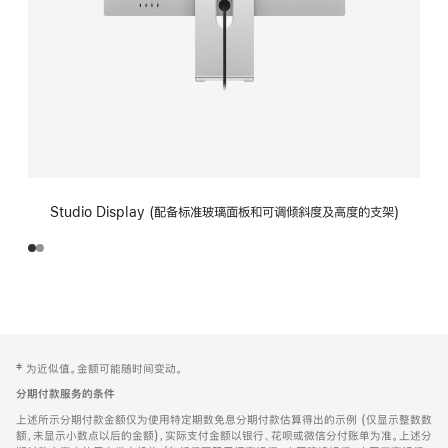
Studio Display (配备标准玻璃面板和可调倾斜度及高度的支架)
网
脚
‡ 为近似值。金额可能随时间变动。
注
页
分期付款服务的条件
页
上述所示分期付款金额仅为使用特定期数免息分期付款估算得出的示例 (仅显示整数数
脚
额，未显示小数点以后的金额)，实际支付金额以银行、花呗或微信分付账单为准。上述分