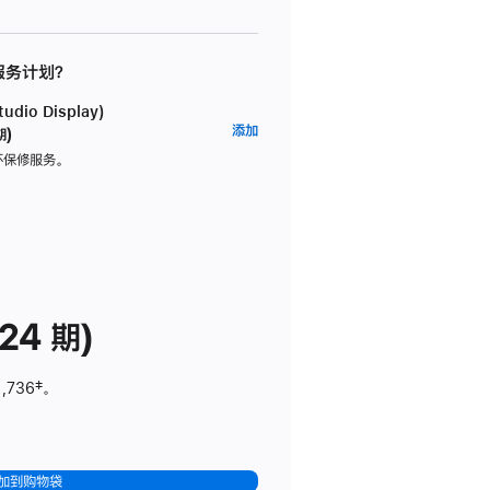
 服务计划？
dio Display)
AppleCare+
添加
期)
服
坏保修服务。
务
计
划
(适
用
于
24 期)
Studio
Display)
1,736
脚
‡。
注
加到购物袋