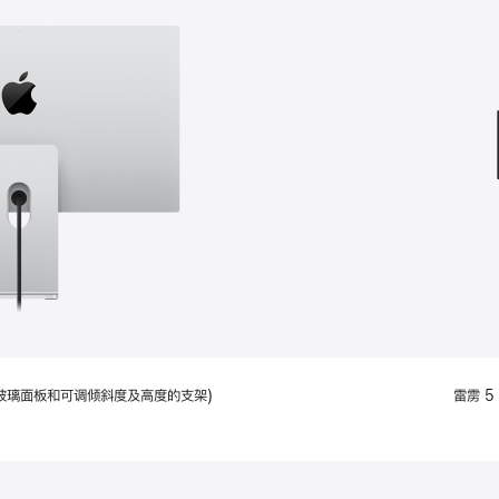
款
选
项)
配备标准玻璃面板和可调倾斜度及高度的支架)
雷雳 5 