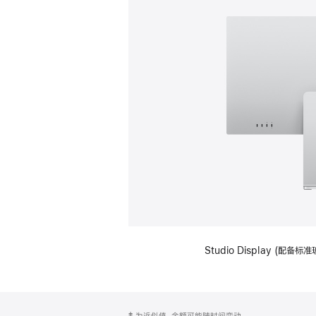
Studio Display (
网
脚