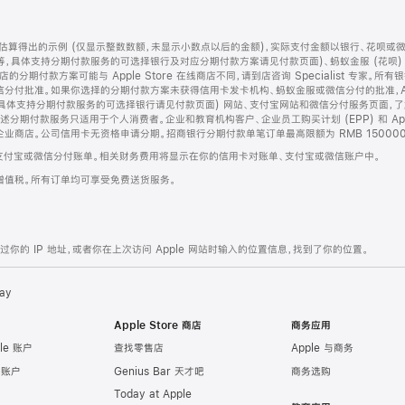
算得出的示例 (仅显示整数数额，未显示小数点以后的金额)，实际支付金额以银行、花呗或
等，具体支持分期付款服务的可选择银行及对应分期付款方案请见付款页面)、蚂蚁金服 (花呗
售店的分期付款方案可能与 Apple Store 在线商店不同，请到店咨询 Specialist 专
分付批准。如果你选择的分期付款方案未获得信用卡发卡机构、蚂蚁金服或微信分付的批准，Ap
具体支持分期付款服务的可选择银行请见付款页面) 网站、支付宝网站和微信分付服务页面，
期付款服务只适用于个人消费者。企业和教育机构客户、企业员工购买计划 (EPP) 和 Appl
企业商店。公司信用卡无资格申请分期。招商银行分期付款单笔订单最高限额为 RMB 150000
支付宝或微信分付账单。相关财务费用将显示在你的信用卡对账单、支付宝或微信账户中。
增值税。所有订单均可享受免费送货服务。
的 IP 地址，或者你在上次访问 Apple 网站时输入的位置信息，找到了你的位置。
ay
Apple Store 商店
商务应用
le 账户
查找零售店
Apple 与商务
e 账户
Genius Bar 天才吧
商务选购
Today at Apple