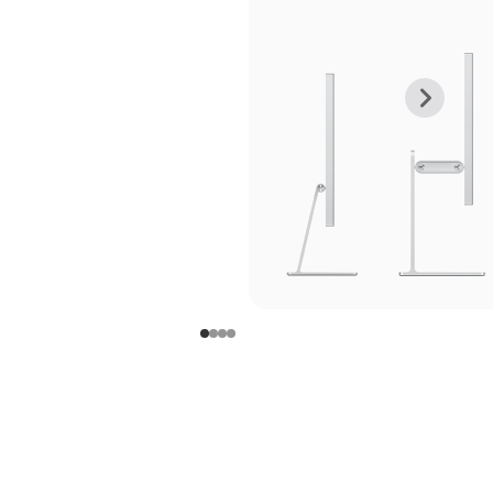
上
下
一
一
张
张
图
图
库
库
图
图
片
片
-
-
支
支
架
架