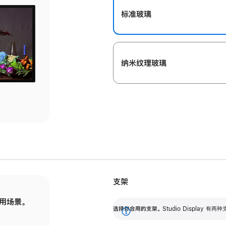
标准玻璃
纳米纹理玻璃
支架
用场景。
标配可调倾斜度的支架，提供 30 度的倾斜度
选
选择你合用的支架。
Studio Display
调节范围。
展