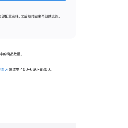
全部配置选择，之后随时回来再继续选购。
中的商品数量。
交流
(在
或致电
400-666-8800。
新
窗
口
中
打
开)