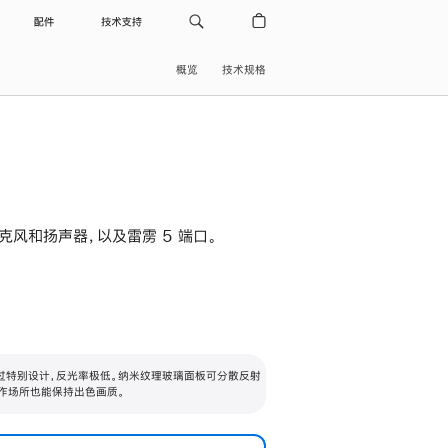
配件
技术支持
概览
技术规格
级麦克风和扬声器，以及雷雳 5 端口。
过特别设计，反光率极低。纳米纹理玻璃面板可分散反射
作场所也能保持出色画质。