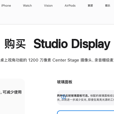
iPhone
Watch
Vision
AirPods
家居
娱乐
购买 Studio Display
桌上视角功能的 1200 万像素 Center Stage 摄像头、录音棚
玻璃面板
，可减少使用
纳米纹理玻璃面板可进一步减少反光，即使在
两种抗反射玻璃面板可选。
标配的玻璃面板经
。
有高亮光源的场所使用，也能保持出色画质。
展
光，从而进一步减少反光，即使在高亮光源的工
开