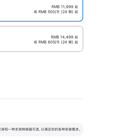
RMB 11,999
起
或 RMB 500/月 (24 期) 起
RMB 14,499
起
或 RMB 605/月 (24 期) 起
配可调倾斜度及高度的支架，额外增加 105
VESA 支架转换器
 有两种支架和一种支架转换器可选，以满足你的各种安装需求。
毫米的高度调节范围。
容的支架 (未随附)