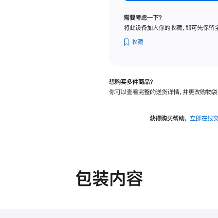
标
准
需要考虑一下？
玻
将此设备加入你的收藏，即可先保留
璃
面
收藏
板
-
可
想购买多件商品？
调
你可以查看完整的送货详情，并更改购物袋
倾
斜
度
获得购买帮助，
立即在线
及
高
度
的
支
包装内容
架
的
分
期
付