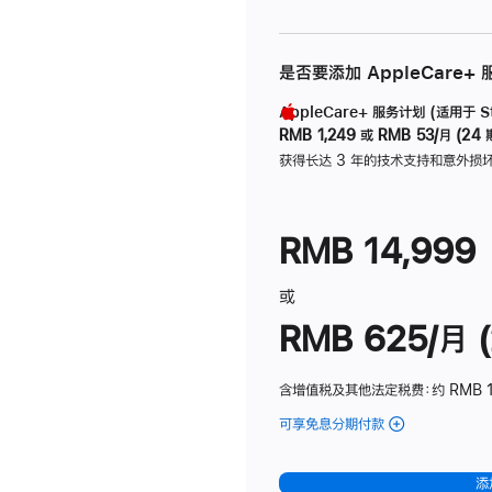
是否要添加 AppleCare+
AppleCare+ 服务计划 (适用于 Stu
RMB 1,249
或
RMB 53/月 (24 
获得长达 3 年的技术支持和意外损
RMB 14,999
或
RMB 625/月 (
含增值税及其他法定税费
：约 RMB 
可享免息分期付款
(Studio
Display
-
添