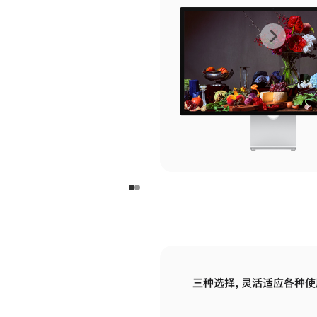
上
下
一
一
张
张
图
图
库
库
图
图
片
片
-
-
玻
玻
璃
璃
三种选择，灵活适应各种使
面
面
板
板