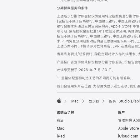
‡ 为近似值。金额可能随时间变动。
注
页
分期付款服务的条件
页
上述所示分期付款金额仅为使用特定期数免息分期付款估
脚
(包括但不限于招商银行、中国建设银行、中国工商银行
银行会要求你通过支付宝完成购买。Apple Store 零
呗分期，需经蚂蚁金服批准；对于微信分付分期，需经微信
括但不限于招商银行、中国建设银行、中国工商银行等，
求，不同免息分期期数对应的最低限额可能有所不同。上述分
上述方案不同，详情请参见教育商店、EPP 在线商店和
当商品有货并/或发货时，购物金额将计入你的信用卡、
产品按广告宣传价或标价提供分期付款服务。价格包含
此信息更新于 2026 年 7 月 30 日。
1. 重量依配置和制造工艺的不同而可能有所差异。
我们会使用你所在位置，为你更快显示送货选项。我们通过你
Mac
显示器
购买 Studio Displ
Apple
选购及了解
账户
商店
管理你的 App
Mac
Apple Stor
iPad
iCloud.com