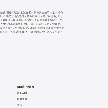
微信分付账单为准。上述分期付款方案由信用卡发卡机构
) 以及微信分付面向符合条件的中国大陆居民提供。部分
家。所有银行信用卡分期均需经你的信用卡发卡机构批准；对于花
ple 将不会被告知原因。请参阅信用卡发卡机构 (包
了解相关条件、费用和收费。订单可能需要满足特定金额要
e 员工购买计划 (EPP) 适用的分期付款方案可能与
。
Apple 价值观
辅助功能
环境责任
隐私