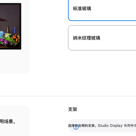
标准玻璃
纳米纹理玻璃
支架
用场景。
标配可调倾斜度的支架，提供 30 度的倾斜度
选
选择你合用的支架。
Studio Display
调节范围。
展