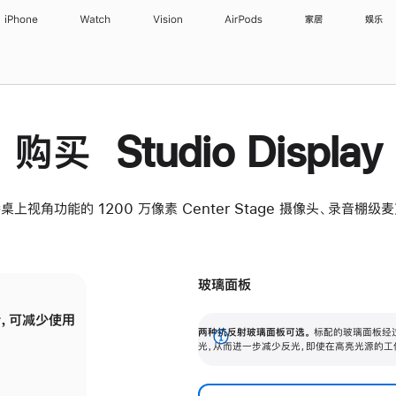
iPhone
Watch
Vision
AirPods
家居
娱乐
购买 Studio Display
桌上视角功能的 1200 万像素 Center Stage 摄像头、录音棚
玻璃面板
，可减少使用
纳米纹理玻璃面板可进一步减少反光，即使在
两种抗反射玻璃面板可选。
标配的玻璃面板经
。
有高亮光源的场所使用，也能保持出色画质。
展
光，从而进一步减少反光，即使在高亮光源的工
开