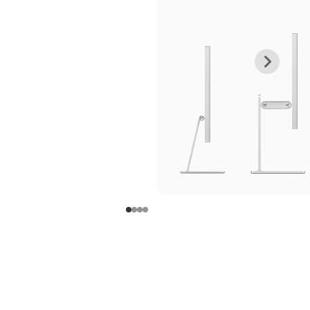
上
下
一
一
张
张
图
图
库
库
图
图
片
片
-
-
支
支
架
架