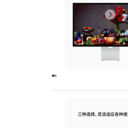
上
下
一
一
张
张
图
图
库
库
图
图
片
片
-
-
玻
玻
璃
璃
三种选择，灵活适应各种使
面
面
板
板