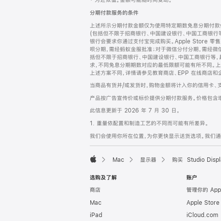
‡ 为近似值。金额可能随时间变动。
注
页
分期付款服务的条件
页
上述所示分期付款金额仅为使用特定期数免息分期付款估
脚
(包括但不限于招商银行、中国建设银行、中国工商银行
银行会要求你通过支付宝完成购买。Apple Store 零
呗分期，需经蚂蚁金服批准；对于微信分付分期，需经微信
括但不限于招商银行、中国建设银行、中国工商银行等，
求，不同免息分期期数对应的最低限额可能有所不同。上述分
上述方案不同，详情请参见教育商店、EPP 在线商店和
当商品有货并/或发货时，购物金额将计入你的信用卡、
产品按广告宣传价或标价提供分期付款服务。价格包含
此信息更新于 2026 年 7 月 30 日。
1. 重量依配置和制造工艺的不同而可能有所差异。
我们会使用你所在位置，为你更快显示送货选项。我们通过你
Mac
显示器
购买 Studio Displ
Apple
选购及了解
账户
商店
管理你的 App
Mac
Apple Stor
iPad
iCloud.com