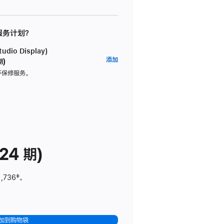
 服务计划？
dio Display)
AppleCare+
添加
期)
服
坏保修服务。
务
计
划
(适
用
于
24 期)
Studio
Display)
1,736
脚
‡。
注
加到购物袋