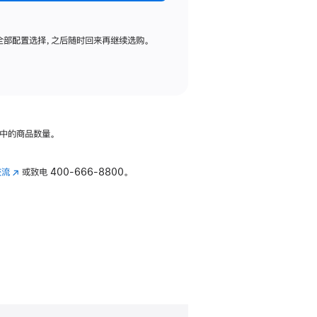
全部配置选择，之后随时回来再继续选购。
中的商品数量。
交流
(在
或致电
400-666-8800。
新
窗
口
中
打
开)