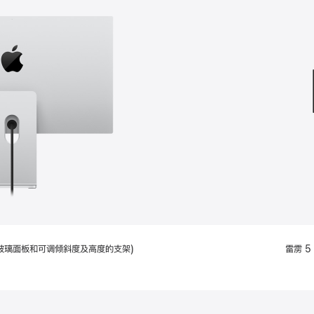
款
选
项)
配备标准玻璃面板和可调倾斜度及高度的支架)
雷雳 5 