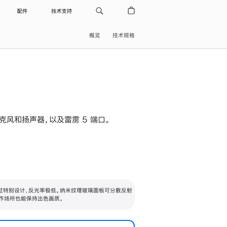
配件
技术支持
概览
技术规格
级麦克风和扬声器，以及雷雳 5 端口。
过特别设计，反光率极低。纳米纹理玻璃面板可分散反射
作场所也能保持出色画质。