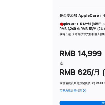
是否要添加 AppleCare+
AppleCare+ 服务计划 (适用于 Stu
RMB 1,249
或
RMB 53/月 (24 
获得长达 3 年的技术支持和意外损
RMB 14,999
或
RMB 625/月 (
含增值税及其他法定税费
：约 RMB 
可享免息分期付款
(Studio
Display
-
添