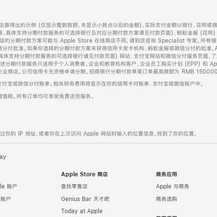
算得出的示例 (仅显示整数数额，未显示小数点以后的金额)，实际支付金额以银行、花呗或
等，具体支持分期付款服务的可选择银行及对应分期付款方案请见付款页面)、蚂蚁金服 (花呗
售店的分期付款方案可能与 Apple Store 在线商店不同，请到店咨询 Specialist 专
分付批准。如果你选择的分期付款方案未获得信用卡发卡机构、蚂蚁金服或微信分付的批准，Ap
具体支持分期付款服务的可选择银行请见付款页面) 网站、支付宝网站和微信分付服务页面，
期付款服务只适用于个人消费者。企业和教育机构客户、企业员工购买计划 (EPP) 和 Appl
企业商店。公司信用卡无资格申请分期。招商银行分期付款单笔订单最高限额为 RMB 150000
支付宝或微信分付账单。相关财务费用将显示在你的信用卡对账单、支付宝或微信账户中。
增值税。所有订单均可享受免费送货服务。
的 IP 地址，或者你在上次访问 Apple 网站时输入的位置信息，找到了你的位置。
ay
Apple Store 商店
商务应用
le 账户
查找零售店
Apple 与商务
e 账户
Genius Bar 天才吧
商务选购
Today at Apple