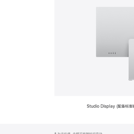
Studio Display (
网
脚