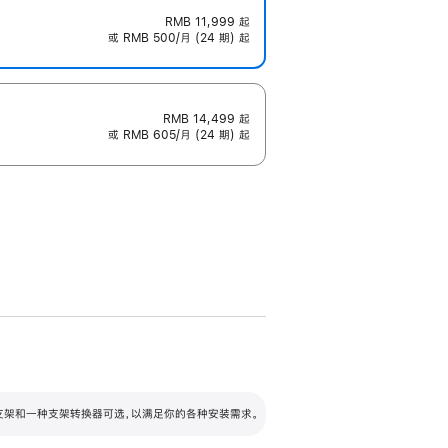
RMB 11,999
起
或 RMB 500/月 (24 期) 起
RMB 14,499
起
或 RMB 605/月 (24 期) 起
配可调倾斜度及高度的支架，额外增加 105
VESA 支架转换器
 有两种支架和一种支架转换器可选，以满足你的各种安装需求。
毫米的高度调节范围。
容的支架 (未随附)