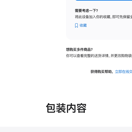
标
准
需要考虑一下？
玻
将此设备加入你的收藏，即可先保留
璃
面
收藏
板
-
可
想购买多件商品？
调
你可以查看完整的送货详情，并更改购物袋
倾
斜
度
获得购买帮助，
立即在线
及
高
度
的
支
包装内容
架
的
分
期
付