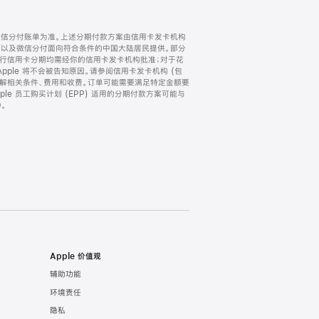
微信分付账单为准。上述分期付款方案由信用卡发卡机构
) 以及微信分付面向符合条件的中国大陆居民提供。部分
家。所有银行信用卡分期均需经你的信用卡发卡机构批准；对于花
ple 将不会被告知原因。请参阅信用卡发卡机构 (包
了解相关条件、费用和收费。订单可能需要满足特定金额要
e 员工购买计划 (EPP) 适用的分期付款方案可能与
。
Apple 价值观
辅助功能
环境责任
隐私