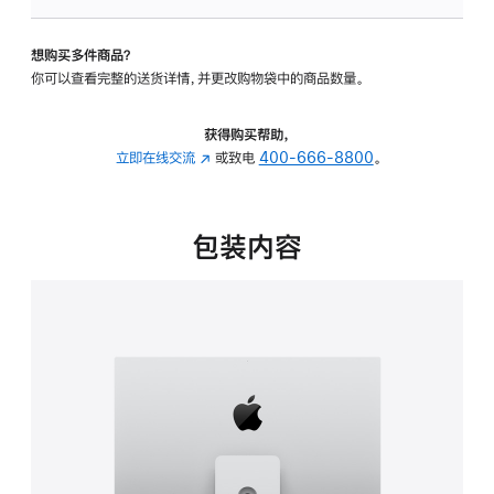
可
调
想购买多件商品？
倾
你可以查看完整的送货详情，并更改购物袋中的商品数量。
斜
度
及
获得购买帮助，
高
立即在线交流
(在
或致电
400-666-8800
。
度
新
的
窗
支
口
包装内容
架
中
的
打
分
开)
期
付
款
选
项)