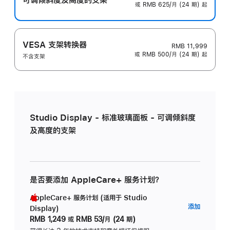
或 RMB 625/月 (24 期) 起
VESA 支架转换器
RMB 11,999
或 RMB 500/月 (24 期) 起
不含支架
Studio Display - 标准玻璃面板 - 可调倾斜度
及高度的支架
是否要添加 AppleCare+ 服务计划？
AppleCare+ 服务计划 (适用于 Studio
AppleC
添加
Display)
服
RMB 1,249
或
RMB 53/月 (24 期)