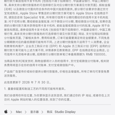
期付款方案由信用卡发卡机构 (包括但不限于招商银行、中国建设银行、中国工商银行
等，具体支持分期付款服务的可选择银行及对应分期付款方案请见付款页面)、蚂蚁金服
(花呗) 以及微信分付面向符合条件的中国大陆居民提供。部分银行会要求你通过支付
宝完成购买。Apple Store 零售店的分期付款方案可能与 Apple Store 在线商店不
同，请到店咨询 Specialist 专家。所有银行信用卡分期均需经你的信用卡发卡机构批
准；对于花呗分期，需经蚂蚁金服批准；对于微信分付分期，需经微信分付批准。如果你选
择的分期付款方案未获得信用卡发卡机构、蚂蚁金服或微信分付的批准，Apple 将不会
被告知原因。请参阅信用卡发卡机构 (包括但不限于招商银行、中国建设银行、中国工商
银行等，具体支持分期付款服务的可选择银行请见付款页面) 网站、支付宝网站和微信
分付服务页面，了解相关条件、费用和收费。订单可能需要满足特定金额要求，不同免息
分期期数对应的最低限额可能有所不同。上述分期付款服务只适用于个人消费者。企业
和教育机构客户、企业员工购买计划 (EPP) 和 Apple 员工购买计划 (EPP) 适用的分
期付款方案可能与上述方案不同，详情请参见教育商店、EPP 在线商店和企业商店。公
司信用卡无资格申请分期。招商银行分期付款单笔订单最高限额为 RMB 150000。
当商品有货并/或发货时，购物金额将计入你的信用卡、支付宝或微信分付账单。相关财
务费用将显示在你的信用卡对账单、支付宝或微信账户中。
产品按广告宣传价或标价提供分期付款服务。价格包含增值税。所有订单均可享受免费
送货服务。
此信息更新于 2026 年 7 月 30 日。
1. 重量依配置和制造工艺的不同而可能有所差异。
我们会使用你所在位置，为你更快显示送货选项。我们通过你的 IP 地址，或者你在上次
访问 Apple 网站时输入的位置信息，找到了你的位置。
Mac
显示器
购买 Studio Display