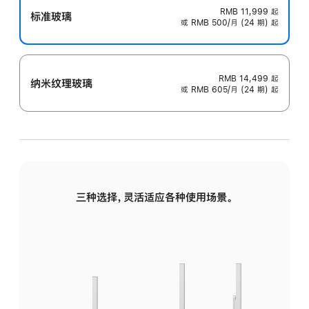
RMB 11,999
起
标准玻璃
或 RMB 500/月 (24 期) 起
RMB 14,499
起
纳米纹理玻璃
或 RMB 605/月 (24 期) 起
三种选择，灵活适应各种使用场景。
标