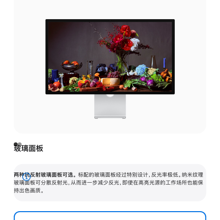
玻璃面板
两种抗反射玻璃面板可选。
标配的玻璃面板经过特别设计，反光率极低。纳米纹理
展
玻璃面板可分散反射光，从而进一步减少反光，即使在高亮光源的工作场所也能保
持出色画质。
开