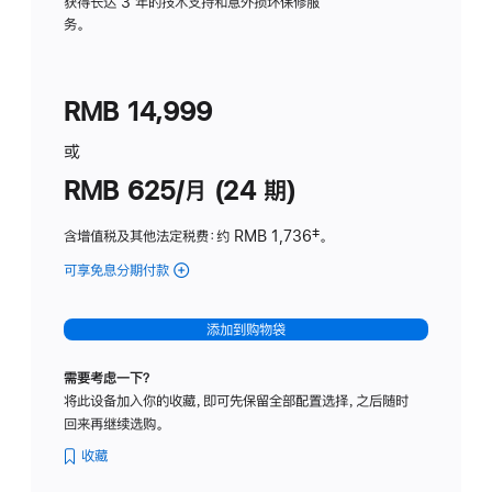
务
获得长达 3 年的技术支持和意外损坏保修服
务。
计
划
(适
RMB 14,999
用
于
或
Studio
RMB 625/月 (24 期)
Display
含增值税及其他法定税费
：约 RMB 1,736
脚
‡。
注
可享免息分期付款
(Studio
Display
-
添加到购物袋
标
准
需要考虑一下？
玻
将此设备加入你的收藏，即可先保留全部配置选择，之后随时
璃
回来再继续选购。
面
板
收藏
-