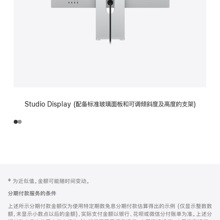
Studio Display (配备标准玻璃面板和可调倾斜度及高度的支架)
网
脚
‡ 为近似值。金额可能随时间变动。
注
页
分期付款服务的条件
页
上述所示分期付款金额仅为使用特定期数免息分期付款估算得出的示例 (仅显示整数数
脚
额，未显示小数点以后的金额)，实际支付金额以银行、花呗或微信分付账单为准。上述分