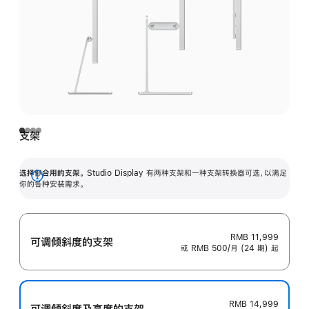
支架
选择你合用的支架。
Studio Display 有两种支架和一种支架转换器可选，以满足
展
你的各种安装需求。
开
RMB 11,999
可调倾斜度的支架
或 RMB 500/月 (24 期) 起
RMB 14,999
可调倾斜度及高‍度的支‍架