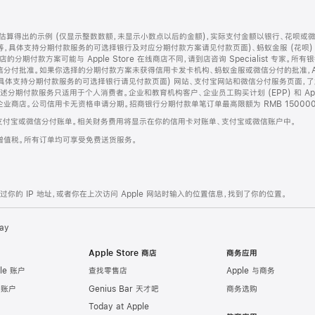
算得出的示例 (仅显示整数数额，未显示小数点以后的金额)，实际支付金额以银行、花呗或
等，具体支持分期付款服务的可选择银行及对应分期付款方案请见付款页面)、蚂蚁金服 (花呗
售店的分期付款方案可能与 Apple Store 在线商店不同，请到店咨询 Specialist 专
分付批准。如果你选择的分期付款方案未获得信用卡发卡机构、蚂蚁金服或微信分付的批准，Ap
具体支持分期付款服务的可选择银行请见付款页面) 网站、支付宝网站和微信分付服务页面，
期付款服务只适用于个人消费者。企业和教育机构客户、企业员工购买计划 (EPP) 和 Appl
企业商店。公司信用卡无资格申请分期。招商银行分期付款单笔订单最高限额为 RMB 150000
支付宝或微信分付账单。相关财务费用将显示在你的信用卡对账单、支付宝或微信账户中。
增值税。所有订单均可享受免费送货服务。
的 IP 地址，或者你在上次访问 Apple 网站时输入的位置信息，找到了你的位置。
ay
Apple Store 商店
商务应用
le 账户
查找零售店
Apple 与商务
e 账户
Genius Bar 天才吧
商务选购
Today at Apple