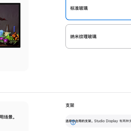
标准玻璃
纳米纹理玻璃
支架
用场景。
标配可调倾斜度的支架，提供 30 度的倾斜度
选
选择你合用的支架。
Studio Display
调节范围。
展