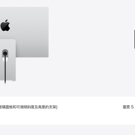
款
选
项)
配备标准玻璃面板和可调倾斜度及高度的支架)
雷雳 5 