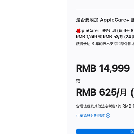
是否要添加 AppleCare+
AppleCare+ 服务计划 (适用于 Stu
RMB 1,249
或
RMB 53/月 (24 
获得长达 3 年的技术支持和意外损
RMB 14,999
或
RMB 625/月 (
含增值税及其他法定税费
：约 RMB 
可享免息分期付款
(Studio
Display
-
添