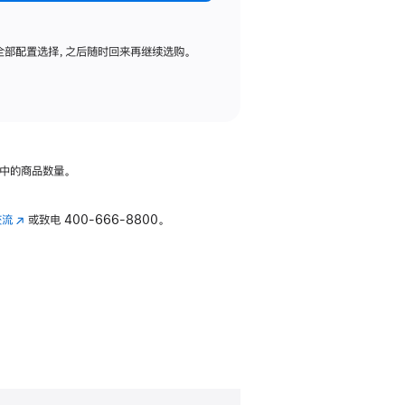
全部配置选择，之后随时回来再继续选购。
中的商品数量。
交流
(在
或致电
400-666-8800。
新
窗
口
中
打
开)