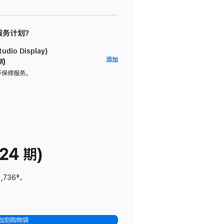
 服务计划？
dio Display)
AppleCare+
添加
期)
服
坏保修服务。
务
计
划
(适
用
于
24 期)
Studio
Display)
1,736
脚
‡。
注
加到购物袋