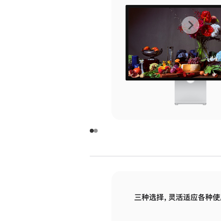
上
下
一
一
张
张
图
图
库
库
图
图
片
片
-
-
玻
玻
璃
璃
三种选择，灵活适应各种使
面
面
板
板