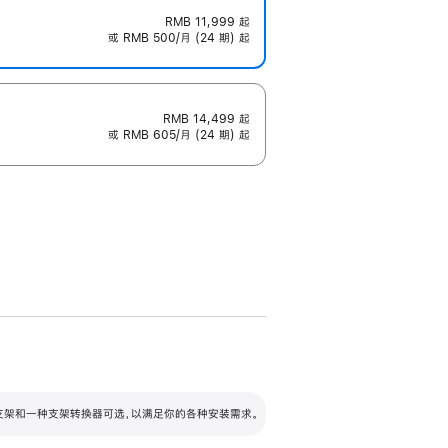
RMB 11,999
起
或 RMB 500/月 (24 期) 起
RMB 14,499
起
或 RMB 605/月 (24 期) 起
配可调倾斜度及高度的支架，额外增加 105
VESA 支架转换器
 有两种支架和一种支架转换器可选，以满足你的各种安装需求。
毫米的高度调节范围。
容的支架 (未随附)