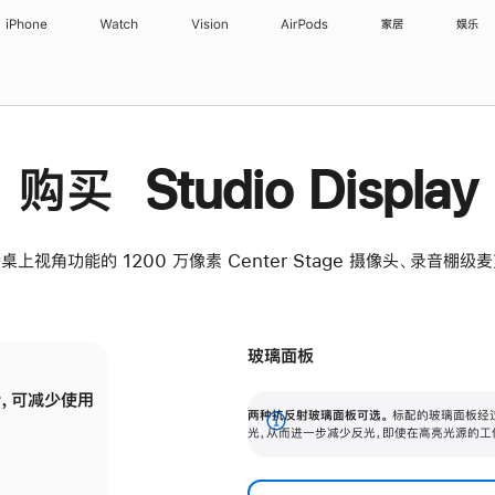
iPhone
Watch
Vision
AirPods
家居
娱乐
购买 Studio Display
桌上视角功能的 1200 万像素 Center Stage 摄像头、录音棚
玻璃面板
，可减少使用
纳米纹理玻璃面板可进一步减少反光，即使在
两种抗反射玻璃面板可选。
标配的玻璃面板经
。
有高亮光源的场所使用，也能保持出色画质。
展
光，从而进一步减少反光，即使在高亮光源的工
开