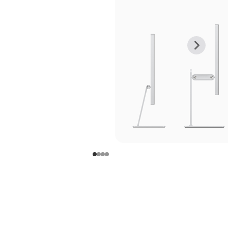
上
下
一
一
张
张
图
图
库
库
图
图
片
片
-
-
支
支
架
架