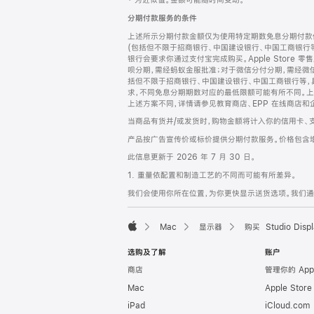
‡ 为近似值。金额可能随时间变动。
注
页
分期付款服务的条件
页
上述所示分期付款金额仅为使用特定期数免息分期付款估
脚
(包括但不限于招商银行、中国建设银行、中国工商银行
银行会要求你通过支付宝完成购买。Apple Store 零
呗分期，需经蚂蚁金服批准；对于微信分付分期，需经微信
括但不限于招商银行、中国建设银行、中国工商银行等，
求，不同免息分期期数对应的最低限额可能有所不同。上述分
上述方案不同，详情请参见教育商店、EPP 在线商店和
当商品有货并/或发货时，购物金额将计入你的信用卡、
产品按广告宣传价或标价提供分期付款服务。价格包含
此信息更新于 2026 年 7 月 30 日。
1. 重量依配置和制造工艺的不同而可能有所差异。
我们会使用你所在位置，为你更快显示送货选项。我们通过你
Mac
显示器
购买 Studio Displ
Apple
选购及了解
账户
商店
管理你的 App
Mac
Apple Stor
iPad
iCloud.com