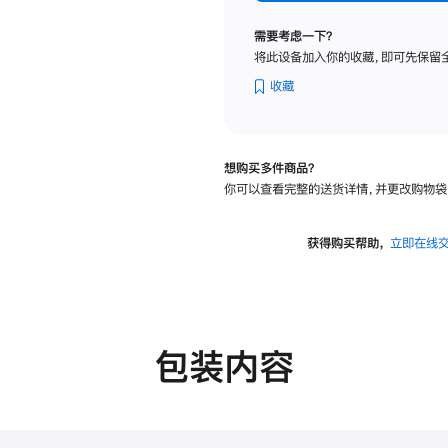
标
准
需要考虑一下？
玻
将此设备加入你的收藏，即可先保留
璃
面
收藏
板
-
可
想购买多件商品？
调
你可以查看完整的送货详情，并更改购物袋
倾
斜
度
获得购买帮助，
立即在线
及
高
度
的
支
包装内容
架
的
分
期
付