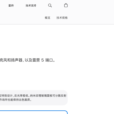
配件
技术支持
概览
技术规格
级麦克风和扬声器，以及雷雳 5 端口。
过特别设计，反光率极低。纳米纹理玻璃面板可分散反射
作场所也能保持出色画质。