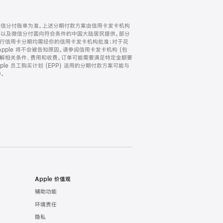
微信分付账单为准。上述分期付款方案由信用卡发卡机构
) 以及微信分付面向符合条件的中国大陆居民提供。部分
家。所有银行信用卡分期均需经你的信用卡发卡机构批准；对于花
ple 将不会被告知原因。请参阅信用卡发卡机构 (包
了解相关条件、费用和收费。订单可能需要满足特定金额要
e 员工购买计划 (EPP) 适用的分期付款方案可能与
。
Apple 价值观
辅助功能
环境责任
隐私