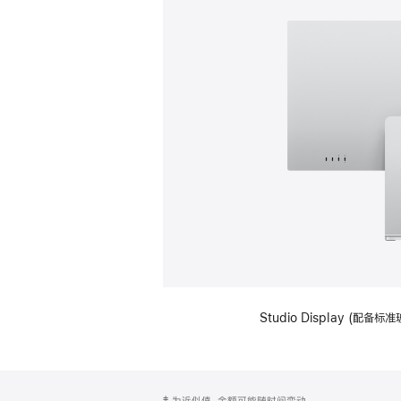
Studio Display (
网
脚