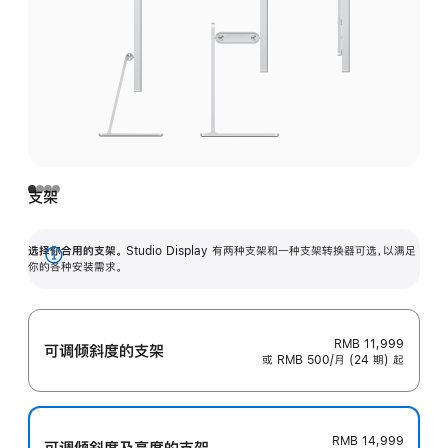
支架
选择你合用的支架。
Studio Display 有两种支架和一种支架转换器可选，以满足
展
你的各种安装需求。
开
RMB 11,999
可调倾斜度的支架
或 RMB 500/月 (24 期) 起
RMB 14,999
可调倾斜度及高‍度的支‍架