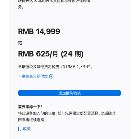
务
获得长达 3 年的技术支持和意外损坏保修服
务。
计
划
(适
RMB 14,999
用
于
或
Studio
RMB 625/月 (24 期)
Display
含增值税及其他法定税费
：约 RMB 1,736
脚
‡。
注
可享免息分期付款
(Studio
Display
-
添加到购物袋
标
准
需要考虑一下？
玻
将此设备加入你的收藏，即可先保留全部配置选择，之后随时
璃
回来再继续选购。
面
板
收藏
-