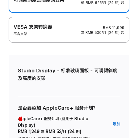
或 RMB 625/月 (24 期) 起
VESA 支架转换器
RMB 11,999
或 RMB 500/月 (24 期) 起
不含支架
Studio Display - 标准玻璃面板 - 可调倾斜度
及高度的支架
是否要添加 AppleCare+ 服务计划？
AppleCare+ 服务计划 (适用于 Studio
AppleC
添加
Display)
服
RMB 1,249
或
RMB 53/月 (24 期)