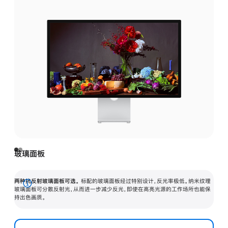
玻璃面板
两种抗反射玻璃面板可选。
标配的玻璃面板经过特别设计，反光率极低。纳米纹理
展
玻璃面板可分散反射光，从而进一步减少反光，即使在高亮光源的工作场所也能保
持出色画质。
开