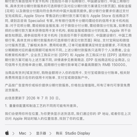
期付款方案由信用卡发卡机构 (包括但不限于招商银行、中国建设银行、中国工商银行
等，具体支持分期付款服务的可选择银行及对应分期付款方案请见付款页面)、蚂蚁金服
(花呗) 以及微信分付面向符合条件的中国大陆居民提供。部分银行会要求你通过支付
宝完成购买。Apple Store 零售店的分期付款方案可能与 Apple Store 在线商店不
同，请到店咨询 Specialist 专家。所有银行信用卡分期均需经你的信用卡发卡机构批
准；对于花呗分期，需经蚂蚁金服批准；对于微信分付分期，需经微信分付批准。如果你选
择的分期付款方案未获得信用卡发卡机构、蚂蚁金服或微信分付的批准，Apple 将不会
被告知原因。请参阅信用卡发卡机构 (包括但不限于招商银行、中国建设银行、中国工商
银行等，具体支持分期付款服务的可选择银行请见付款页面) 网站、支付宝网站和微信
分付服务页面，了解相关条件、费用和收费。订单可能需要满足特定金额要求，不同免息
分期期数对应的最低限额可能有所不同。上述分期付款服务只适用于个人消费者。企业
和教育机构客户、企业员工购买计划 (EPP) 和 Apple 员工购买计划 (EPP) 适用的分
期付款方案可能与上述方案不同，详情请参见教育商店、EPP 在线商店和企业商店。公
司信用卡无资格申请分期。招商银行分期付款单笔订单最高限额为 RMB 150000。
当商品有货并/或发货时，购物金额将计入你的信用卡、支付宝或微信分付账单。相关财
务费用将显示在你的信用卡对账单、支付宝或微信账户中。
产品按广告宣传价或标价提供分期付款服务。价格包含增值税。所有订单均可享受免费
送货服务。
此信息更新于 2026 年 7 月 30 日。
1. 重量依配置和制造工艺的不同而可能有所差异。
我们会使用你所在位置，为你更快显示送货选项。我们通过你的 IP 地址，或者你在上次
访问 Apple 网站时输入的位置信息，找到了你的位置。
Mac
显示器
购买 Studio Display