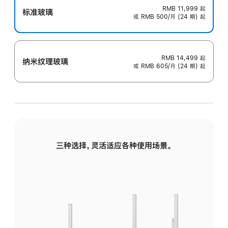
RMB 11,999
起
标准玻璃
或 RMB 500/月 (24 期) 起
RMB 14,499
起
纳米纹理玻璃
或 RMB 605/月 (24 期) 起
三种选择，灵活适应各种使用场景。
标