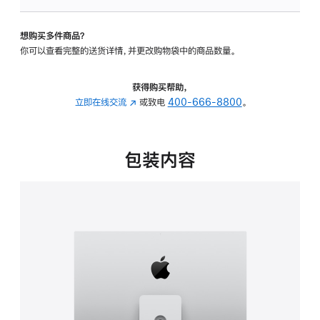
可
调
想购买多件商品？
倾
你可以查看完整的送货详情，并更改购物袋中的商品数量。
斜
度
及
获得购买帮助，
高
立即在线交流
(在
或致电
400-666-8800
。
度
新
的
窗
支
口
包装内容
架
中
的
打
分
开)
期
付
款
选
项)