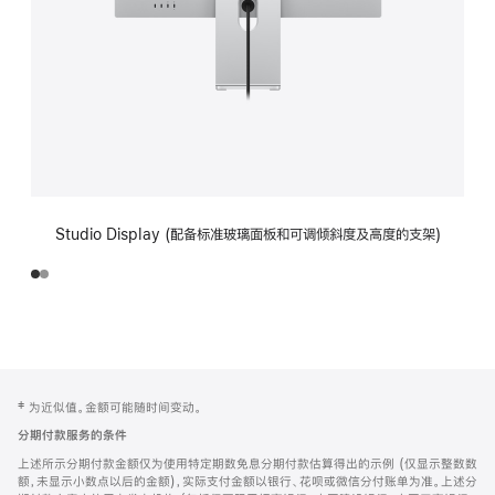
Studio Display (配备标准玻璃面板和可调倾斜度及高度的支架)
网
脚
‡ 为近似值。金额可能随时间变动。
注
页
分期付款服务的条件
页
上述所示分期付款金额仅为使用特定期数免息分期付款估算得出的示例 (仅显示整数数
脚
额，未显示小数点以后的金额)，实际支付金额以银行、花呗或微信分付账单为准。上述分