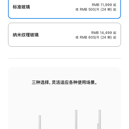
RMB 11,999
起
标准玻璃
或 RMB 500/月 (24 期) 起
RMB 14,499
起
纳米纹理玻璃
或 RMB 605/月 (24 期) 起
三种选择，灵活适应各种使用场景。
标