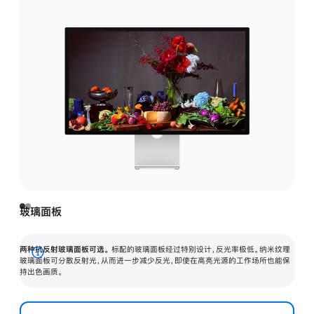
玻璃面板
两种抗反射玻璃面板可选。
标配的玻璃面板经过特别设计，反光率极低。纳米纹理
展
玻璃面板可分散反射光，从而进一步减少反光，即使在高亮光源的工作场所也能保
持出色画质。
开