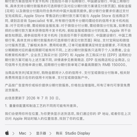
期付款方案由信用卡发卡机构 (包括但不限于招商银行、中国建设银行、中国工商银行
等，具体支持分期付款服务的可选择银行及对应分期付款方案请见付款页面)、蚂蚁金服
(花呗) 以及微信分付面向符合条件的中国大陆居民提供。部分银行会要求你通过支付
宝完成购买。Apple Store 零售店的分期付款方案可能与 Apple Store 在线商店不
同，请到店咨询 Specialist 专家。所有银行信用卡分期均需经你的信用卡发卡机构批
准；对于花呗分期，需经蚂蚁金服批准；对于微信分付分期，需经微信分付批准。如果你选
择的分期付款方案未获得信用卡发卡机构、蚂蚁金服或微信分付的批准，Apple 将不会
被告知原因。请参阅信用卡发卡机构 (包括但不限于招商银行、中国建设银行、中国工商
银行等，具体支持分期付款服务的可选择银行请见付款页面) 网站、支付宝网站和微信
分付服务页面，了解相关条件、费用和收费。订单可能需要满足特定金额要求，不同免息
分期期数对应的最低限额可能有所不同。上述分期付款服务只适用于个人消费者。企业
和教育机构客户、企业员工购买计划 (EPP) 和 Apple 员工购买计划 (EPP) 适用的分
期付款方案可能与上述方案不同，详情请参见教育商店、EPP 在线商店和企业商店。公
司信用卡无资格申请分期。招商银行分期付款单笔订单最高限额为 RMB 150000。
当商品有货并/或发货时，购物金额将计入你的信用卡、支付宝或微信分付账单。相关财
务费用将显示在你的信用卡对账单、支付宝或微信账户中。
产品按广告宣传价或标价提供分期付款服务。价格包含增值税。所有订单均可享受免费
送货服务。
此信息更新于 2026 年 7 月 30 日。
1. 重量依配置和制造工艺的不同而可能有所差异。
我们会使用你所在位置，为你更快显示送货选项。我们通过你的 IP 地址，或者你在上次
访问 Apple 网站时输入的位置信息，找到了你的位置。
Mac
显示器
购买 Studio Display