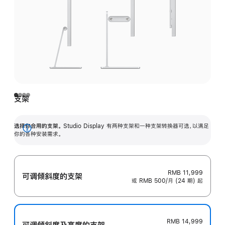
支架
选择你合用的支架。
Studio Display 有两种支架和一种支架转换器可选，以满足
展
你的各种安装需求。
开
RMB 11,999
可调倾斜度的支架
或 RMB 500/月 (24 期) 起
RMB 14,999
可调倾斜度及高‍度的支‍架