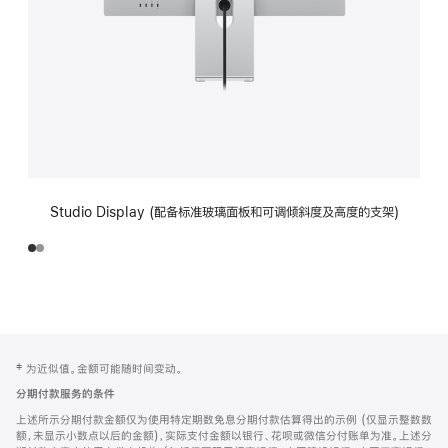
Studio Display (配备标准玻璃面板和可调倾斜度及高度的支架)
网
脚
‡ 为近似值。金额可能随时间变动。
注
页
分期付款服务的条件
页
上述所示分期付款金额仅为使用特定期数免息分期付款估算得出的示例 (仅显示整数数
脚
额，未显示小数点以后的金额)，实际支付金额以银行、花呗或微信分付账单为准。上述分