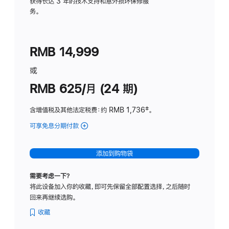
务
获得长达 3 年的技术支持和意外损坏保修服
务。
计
划
(适
RMB 14,999
用
于
或
Studio
RMB 625/月 (24 期)
Display
含增值税及其他法定税费
：约 RMB 1,736
脚
‡。
注
可享免息分期付款
(Studio
Display
-
添加到购物袋
标
准
需要考虑一下？
玻
将此设备加入你的收藏，即可先保留全部配置选择，之后随时
璃
回来再继续选购。
面
板
收藏
-