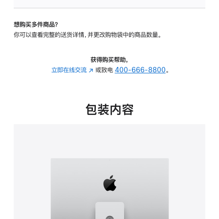
可
调
想购买多件商品？
倾
你可以查看完整的送货详情，并更改购物袋中的商品数量。
斜
度
及
获得购买帮助，
高
立即在线交流
(在
或致电
400-666-8800
。
度
新
的
窗
支
口
包装内容
架
中
的
打
分
开)
期
付
款
选
项)