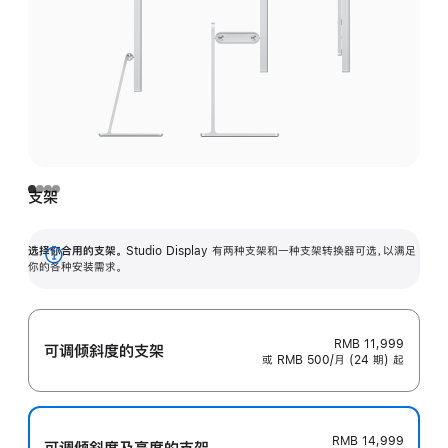
支架
选择你合用的支架。
Studio Display 有两种支架和一种支架转换器可选，以满足
展
你的各种安装需求。
开
RMB 11,999
可调倾斜度的支架
或 RMB 500/月 (24 期) 起
RMB 14,999
可调倾斜度及高‍度的支‍架