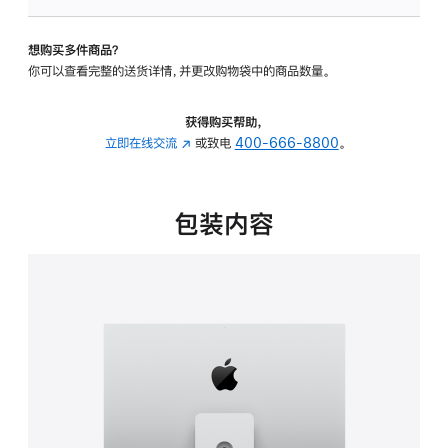
可
调
想购买多件商品？
倾
你可以查看完整的送货详情，并更改购物袋中的商品数量。
斜
度
及
获得购买帮助，
高
立即在线交流
(在
或致电
400-666-8800
。
度
新
的
窗
支
口
包装内容
架
中
的
打
分
开)
期
付
款
选
项)