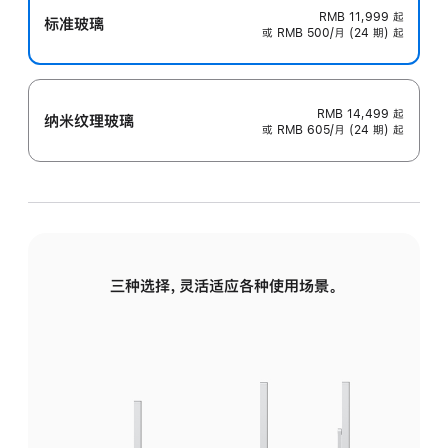
RMB 11,999
起
标准玻璃
或 RMB 500/月 (24 期) 起
RMB 14,499
起
纳米纹理玻璃
或 RMB 605/月 (24 期) 起
三种选择，灵活适应各种使用场景。
标