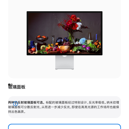
玻璃面板
两种抗反射玻璃面板可选。
标配的玻璃面板经过特别设计，反光率极低。纳米纹理
展
玻璃面板可分散反射光，从而进一步减少反光，即使在高亮光源的工作场所也能保
持出色画质。
开