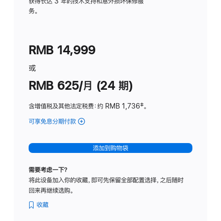
务
获得长达 3 年的技术支持和意外损坏保修服
务。
计
划
(适
RMB 14,999
用
于
或
Studio
RMB 625/月 (24 期)
Display
含增值税及其他法定税费
：约 RMB 1,736
脚
‡。
注
可享免息分期付款
(Studio
Display
-
添加到购物袋
标
准
需要考虑一下？
玻
将此设备加入你的收藏，即可先保留全部配置选择，之后随时
璃
回来再继续选购。
面
板
收藏
-