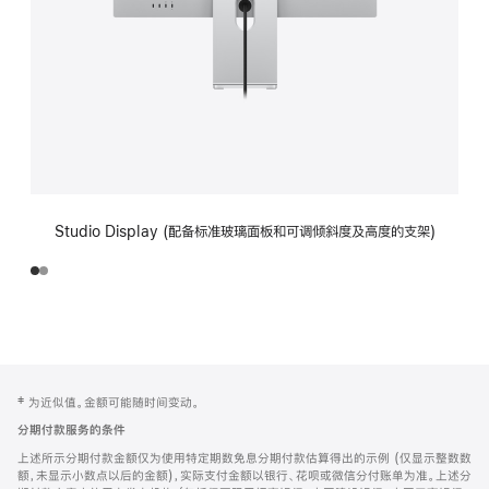
Studio Display (配备标准玻璃面板和可调倾斜度及高度的支架)
网
脚
‡ 为近似值。金额可能随时间变动。
注
页
分期付款服务的条件
页
上述所示分期付款金额仅为使用特定期数免息分期付款估算得出的示例 (仅显示整数数
脚
额，未显示小数点以后的金额)，实际支付金额以银行、花呗或微信分付账单为准。上述分