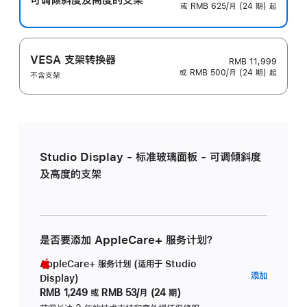
或 RMB 625/月 (24 期) 起
VESA 支架转换器
RMB 11,999
或 RMB 500/月 (24 期) 起
不含支架
Studio Display - 标准玻璃面板 - 可调倾斜度
及高度的支架
是否要添加 AppleCare+ 服务计划？
AppleCare+ 服务计划 (适用于 Studio
AppleC
添加
Display)
服
RMB 1,249
或
RMB 53/月 (24 期)