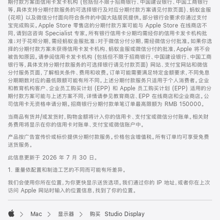
期付款方案由信用卡发卡机构 (包括但不限于招商银行、中国建设银行、中国工商银行
等，具体支持分期付款服务的可选择银行及对应分期付款方案请见付款页面)、蚂蚁金服
(花呗) 以及微信分付面向符合条件的中国大陆居民提供。部分银行会要求你通过支付
宝完成购买。Apple Store 零售店的分期付款方案可能与 Apple Store 在线商店不
同，请到店咨询 Specialist 专家。所有银行信用卡分期均需经你的信用卡发卡机构批
准；对于花呗分期，需经蚂蚁金服批准；对于微信分付分期，需经微信分付批准。如果你选
择的分期付款方案未获得信用卡发卡机构、蚂蚁金服或微信分付的批准，Apple 将不会
被告知原因。请参阅信用卡发卡机构 (包括但不限于招商银行、中国建设银行、中国工商
银行等，具体支持分期付款服务的可选择银行请见付款页面) 网站、支付宝网站和微信
分付服务页面，了解相关条件、费用和收费。订单可能需要满足特定金额要求，不同免息
分期期数对应的最低限额可能有所不同。上述分期付款服务只适用于个人消费者。企业
和教育机构客户、企业员工购买计划 (EPP) 和 Apple 员工购买计划 (EPP) 适用的分
期付款方案可能与上述方案不同，详情请参见教育商店、EPP 在线商店和企业商店。公
司信用卡无资格申请分期。招商银行分期付款单笔订单最高限额为 RMB 150000。
当商品有货并/或发货时，购物金额将计入你的信用卡、支付宝或微信分付账单。相关财
务费用将显示在你的信用卡对账单、支付宝或微信账户中。
产品按广告宣传价或标价提供分期付款服务。价格包含增值税。所有订单均可享受免费
送货服务。
此信息更新于 2026 年 7 月 30 日。
1. 重量依配置和制造工艺的不同而可能有所差异。
我们会使用你所在位置，为你更快显示送货选项。我们通过你的 IP 地址，或者你在上次
访问 Apple 网站时输入的位置信息，找到了你的位置。
Mac
显示器
购买 Studio Display