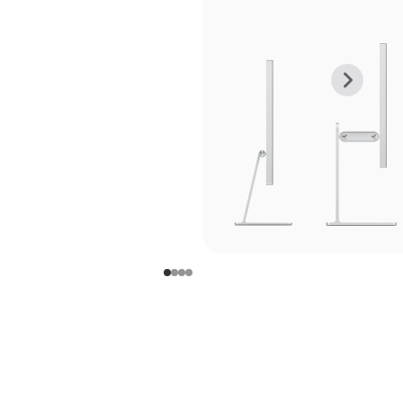
上
下
一
一
张
张
图
图
库
库
图
图
片
片
-
-
支
支
架
架