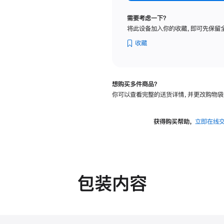
标
准
需要考虑一下？
玻
将此设备加入你的收藏，即可先保留
璃
面
收藏
板
-
可
想购买多件商品？
调
你可以查看完整的送货详情，并更改购物袋
倾
斜
度
获得购买帮助，
立即在线
及
高
度
的
支
包装内容
架
的
分
期
付