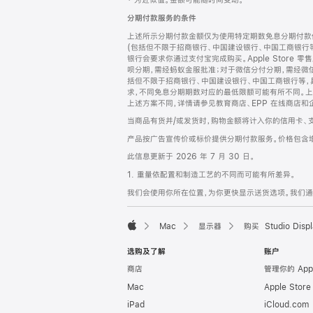
‡ 为近似值。金额可能随时间变动。
注
页
分期付款服务的条件
页
上述所示分期付款金额仅为使用特定期数免息分期付款估
脚
(包括但不限于招商银行、中国建设银行、中国工商银行
银行会要求你通过支付宝完成购买。Apple Store 零
呗分期，需经蚂蚁金服批准；对于微信分付分期，需经微信
括但不限于招商银行、中国建设银行、中国工商银行等，
求，不同免息分期期数对应的最低限额可能有所不同。上述分
上述方案不同，详情请参见教育商店、EPP 在线商店和
当商品有货并/或发货时，购物金额将计入你的信用卡、
产品按广告宣传价或标价提供分期付款服务。价格包含
此信息更新于 2026 年 7 月 30 日。
1. 重量依配置和制造工艺的不同而可能有所差异。
我们会使用你所在位置，为你更快显示送货选项。我们通过你
Mac
显示器
购买 Studio Displ
Apple
选购及了解
账户
商店
管理你的 App
Mac
Apple Stor
iPad
iCloud.com