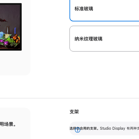
标准玻璃
纳米纹理玻璃
支架
用场景。
标配可调倾斜度的支架，提供 30 度的倾斜度
选
选择你合用的支架。
Studio Display
调节范围。
展