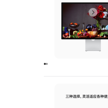
上
下
一
一
张
张
图
图
库
库
图
图
片
片
-
-
玻
玻
璃
璃
三种选择，灵活适应各种使
面
面
板
板