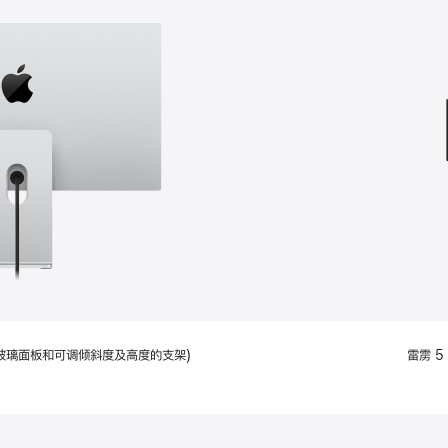
款
选
项)
配备标准玻璃面板和可调倾斜度及高度的支架)
雷雳 5 