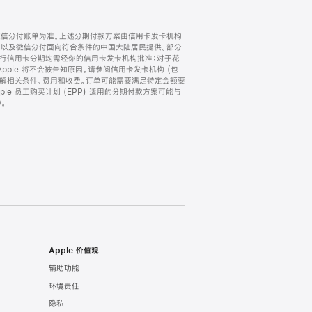
微信分付账单为准。上述分期付款方案由信用卡发卡机构
) 以及微信分付面向符合条件的中国大陆居民提供。部分
家。所有银行信用卡分期均需经你的信用卡发卡机构批准；对于花
ple 将不会被告知原因。请参阅信用卡发卡机构 (包
了解相关条件、费用和收费。订单可能需要满足特定金额要
e 员工购买计划 (EPP) 适用的分期付款方案可能与
。
Apple 价值观
辅助功能
环境责任
隐私