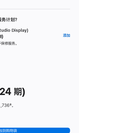
 服务计划？
dio Display)
AppleCare+
添加
期)
服
坏保修服务。
务
计
划
(适
用
于
24 期)
Studio
Display)
1,736
脚
‡。
注
加到购物袋