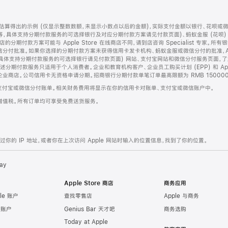
算得出的示例 (仅显示整数数额，未显示小数点以后的金额)，实际支付金额以银行、花呗或
等，具体支持分期付款服务的可选择银行及对应分期付款方案请见付款页面)、蚂蚁金服 (花呗
售店的分期付款方案可能与 Apple Store 在线商店不同，请到店咨询 Specialist 专
分付批准。如果你选择的分期付款方案未获得信用卡发卡机构、蚂蚁金服或微信分付的批准，Ap
具体支持分期付款服务的可选择银行请见付款页面) 网站、支付宝网站和微信分付服务页面，
期付款服务只适用于个人消费者。企业和教育机构客户、企业员工购买计划 (EPP) 和 Appl
企业商店。公司信用卡无资格申请分期。招商银行分期付款单笔订单最高限额为 RMB 150000
支付宝或微信分付账单。相关财务费用将显示在你的信用卡对账单、支付宝或微信账户中。
增值税。所有订单均可享受免费送货服务。
的 IP 地址，或者你在上次访问 Apple 网站时输入的位置信息，找到了你的位置。
ay
Apple Store 商店
商务应用
le 账户
查找零售店
Apple 与商务
e 账户
Genius Bar 天才吧
商务选购
Today at Apple