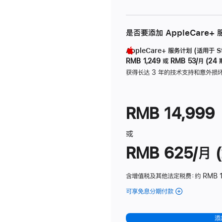
是否要添加 AppleCare+
AppleCare+ 服务计划 (适用于 Stu
RMB 1,249
或
RMB 53/月 (24 
获得长达 3 年的技术支持和意外损
RMB 14,999
或
RMB 625/月 (
含增值税及其他法定税费
：约 RMB 
可享免息分期付款
(Studio
Display
-
添