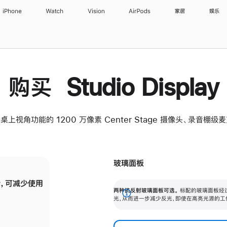
iPhone
Watch
Vision
AirPods
家居
娱乐
购买 Studio Display
桌上视角功能的 1200 万像素 Center Stage 摄像头、录音棚
玻璃面板
，可减少使用
纳米纹理玻璃面板可进一步减少反光，即使在
两种抗反射玻璃面板可选。
标配的玻璃面板经
。
有高亮光源的场所使用，也能保持出色画质。
展
光，从而进一步减少反光，即使在高亮光源的工
开