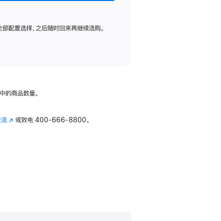
全部配置选择，之后随时回来再继续选购。
中的商品数量。
交流
(在
或致电
400-666-8800。
新
窗
口
中
打
开)