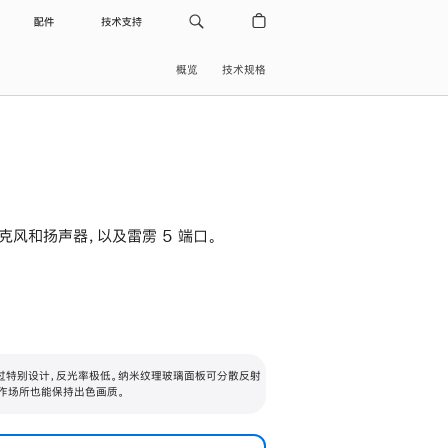
配件
技术支持
概览
技术规格
级麦克风和扬声器，以及雷雳 5 端口。
过特别设计，反光率极低。纳米纹理玻璃面板可分散反射
作场所也能保持出色画质。