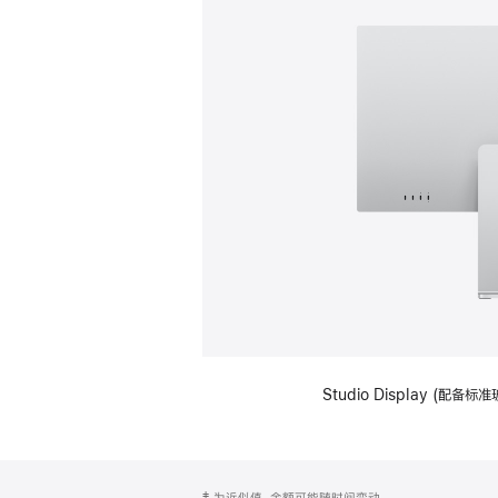
Studio Display (
网
脚