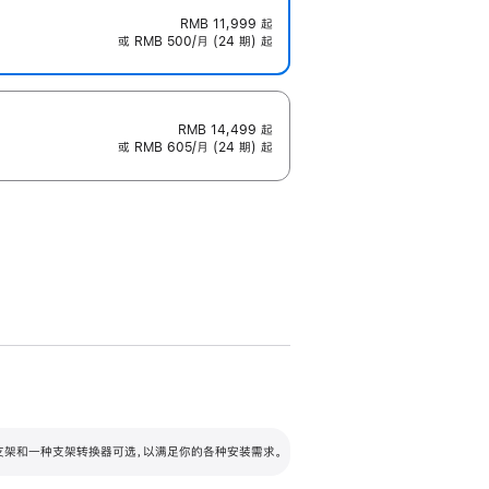
RMB 11,999
起
或 RMB 500/月 (24 期) 起
RMB 14,499
起
或 RMB 605/月 (24 期) 起
配可调倾斜度及高度的支架，额外增加 105
VESA 支架转换器
 有两种支架和一种支架转换器可选，以满足你的各种安装需求。
毫米的高度调节范围。
容的支架 (未随附)