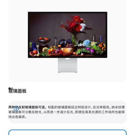
玻璃面板
两种抗反射玻璃面板可选。
标配的玻璃面板经过特别设计，反光率极低。纳米纹理
展
玻璃面板可分散反射光，从而进一步减少反光，即使在高亮光源的工作场所也能保
持出色画质。
开