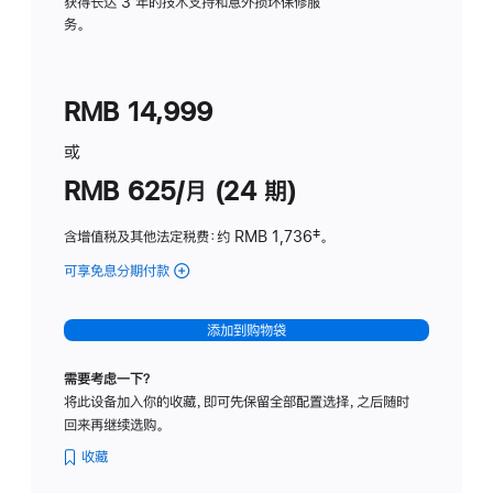
务
获得长达 3 年的技术支持和意外损坏保修服
务。
计
划
(适
RMB 14,999
用
于
或
Studio
RMB 625/月 (24 期)
Display
含增值税及其他法定税费
：约 RMB 1,736
脚
‡。
注
可享免息分期付款
(Studio
Display
-
添加到购物袋
标
准
需要考虑一下？
玻
将此设备加入你的收藏，即可先保留全部配置选择，之后随时
璃
回来再继续选购。
面
板
收藏
-