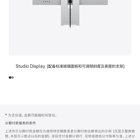
Studio Display (配备标准玻璃面板和可调倾斜度及高度的支架)
网
脚
‡ 为近似值。金额可能随时间变动。
注
页
分期付款服务的条件
页
上述所示分期付款金额仅为使用特定期数免息分期付款估算得出的示例 (仅显示整数数
脚
额，未显示小数点以后的金额)，实际支付金额以银行、花呗或微信分付账单为准。上述分