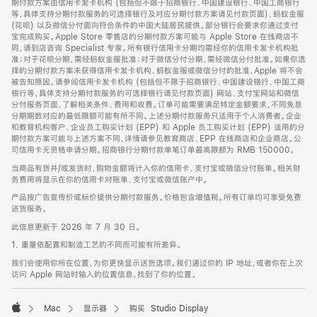
期付款方案由信用卡发卡机构 (包括但不限于招商银行、中国建设银行、中国工商银行
等，具体支持分期付款服务的可选择银行及对应分期付款方案请见付款页面)、蚂蚁金服
(花呗) 以及微信分付面向符合条件的中国大陆居民提供。部分银行会要求你通过支付
宝完成购买。Apple Store 零售店的分期付款方案可能与 Apple Store 在线商店不
同，请到店咨询 Specialist 专家。所有银行信用卡分期均需经你的信用卡发卡机构批
准；对于花呗分期，需经蚂蚁金服批准；对于微信分付分期，需经微信分付批准。如果你选
择的分期付款方案未获得信用卡发卡机构、蚂蚁金服或微信分付的批准，Apple 将不会
被告知原因。请参阅信用卡发卡机构 (包括但不限于招商银行、中国建设银行、中国工商
银行等，具体支持分期付款服务的可选择银行请见付款页面) 网站、支付宝网站和微信
分付服务页面，了解相关条件、费用和收费。订单可能需要满足特定金额要求，不同免息
分期期数对应的最低限额可能有所不同。上述分期付款服务只适用于个人消费者。企业
和教育机构客户、企业员工购买计划 (EPP) 和 Apple 员工购买计划 (EPP) 适用的分
期付款方案可能与上述方案不同，详情请参见教育商店、EPP 在线商店和企业商店。公
司信用卡无资格申请分期。招商银行分期付款单笔订单最高限额为 RMB 150000。
当商品有货并/或发货时，购物金额将计入你的信用卡、支付宝或微信分付账单。相关财
务费用将显示在你的信用卡对账单、支付宝或微信账户中。
产品按广告宣传价或标价提供分期付款服务。价格包含增值税。所有订单均可享受免费
送货服务。
此信息更新于 2026 年 7 月 30 日。
1. 重量依配置和制造工艺的不同而可能有所差异。
我们会使用你所在位置，为你更快显示送货选项。我们通过你的 IP 地址，或者你在上次
访问 Apple 网站时输入的位置信息，找到了你的位置。
Mac
显示器
购买 Studio Display