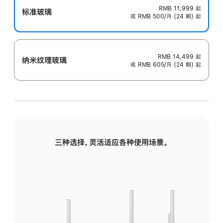
RMB 11,999
起
标准玻璃
或 RMB 500/月 (24 期) 起
RMB 14,499
起
纳米纹理玻璃
或 RMB 605/月 (24 期) 起
三种选择，灵活适应各种使用场景。
标