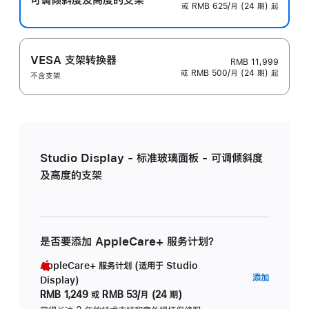
或 RMB 625/月 (24 期) 起
VESA 支架转换器
RMB 11,999
或 RMB 500/月 (24 期) 起
不含支架
Studio Display - 标准玻璃面板 - 可调倾斜度
及高度的支架
是否要添加 AppleCare+ 服务计划？
AppleCare+ 服务计划 (适用于 Studio
AppleC
添加
Display)
服
RMB 1,249
或
RMB 53/月 (24 期)