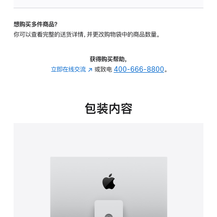
可
调
想购买多件商品？
倾
你可以查看完整的送货详情，并更改购物袋中的商品数量。
斜
度
及
获得购买帮助，
高
立即在线交流
(在
或致电
400-666-8800
。
度
新
的
窗
支
口
包装内容
架
中
的
打
分
开)
期
付
款
选
项)