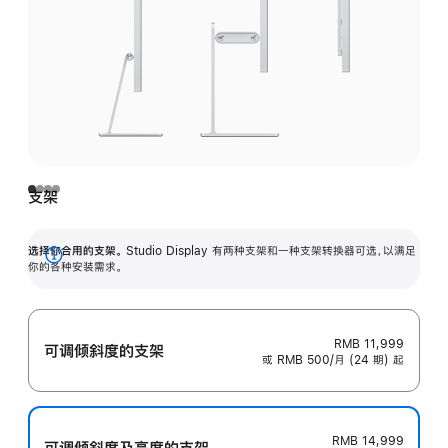
支架
选择你合用的支架。
Studio Display 有两种支架和一种支架转换器可选，以满足
展
你的各种安装需求。
开
RMB 11,999
可调倾斜度的支架
或 RMB 500/月 (24 期) 起
RMB 14,999
可调倾斜度及高‍度的支‍架