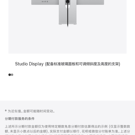
Studio Display (配备标准玻璃面板和可调倾斜度及高度的支架)
网
脚
‡ 为近似值。金额可能随时间变动。
注
页
分期付款服务的条件
页
上述所示分期付款金额仅为使用特定期数免息分期付款估算得出的示例 (仅显示整数数
脚
额，未显示小数点以后的金额)，实际支付金额以银行、花呗或微信分付账单为准。上述分