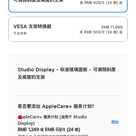
或 RMB 625/月 (24 期) 起
VESA 支架转换器
RMB 11,999
或 RMB 500/月 (24 期) 起
不含支架
Studio Display - 标准玻璃面板 - 可调倾斜度
及高度的支架
是否要添加 AppleCare+ 服务计划？
AppleCare+ 服务计划 (适用于 Studio
AppleC
添加
Display)
服
RMB 1,249
或
RMB 53/月 (24 期)