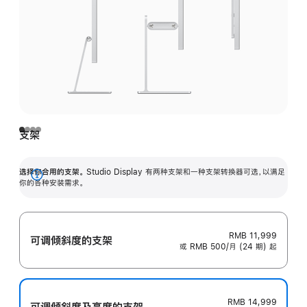
支架
选择你合用的支架。
Studio Display 有两种支架和一种支架转换器可选，以满足
展
你的各种安装需求。
开
RMB 11,999
可调倾斜度的支架
或 RMB 500/月 (24 期) 起
RMB 14,999
可调倾斜度及高‍度的支‍架