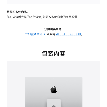
可
调
想购买多件商品？
倾
你可以查看完整的送货详情，并更改购物袋中的商品数量。
斜
度
及
获得购买帮助，
高
立即在线交流
(在
或致电
400-666-8800
。
度
新
的
窗
支
口
包装内容
架
中
的
打
分
开)
期
付
款
选
项)