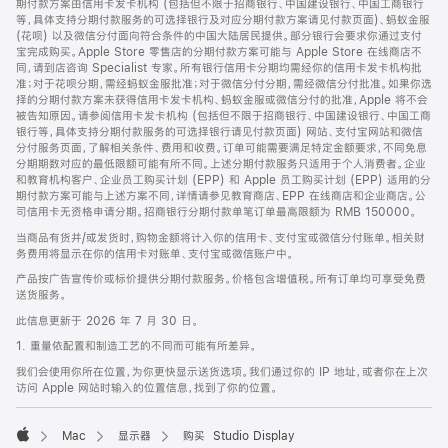
期付款方案由信用卡发卡机构 (包括但不限于招商银行、中国建设银行、中国工商银行
等，具体支持分期付款服务的可选择银行及对应分期付款方案请见付款页面)、蚂蚁金服
(花呗) 以及微信分付面向符合条件的中国大陆居民提供。部分银行会要求你通过支付
宝完成购买。Apple Store 零售店的分期付款方案可能与 Apple Store 在线商店不
同，请到店咨询 Specialist 专家。所有银行信用卡分期均需经你的信用卡发卡机构批
准；对于花呗分期，需经蚂蚁金服批准；对于微信分付分期，需经微信分付批准。如果你选
择的分期付款方案未获得信用卡发卡机构、蚂蚁金服或微信分付的批准，Apple 将不会
被告知原因。请参阅信用卡发卡机构 (包括但不限于招商银行、中国建设银行、中国工商
银行等，具体支持分期付款服务的可选择银行请见付款页面) 网站、支付宝网站和微信
分付服务页面，了解相关条件、费用和收费。订单可能需要满足特定金额要求，不同免息
分期期数对应的最低限额可能有所不同。上述分期付款服务只适用于个人消费者。企业
和教育机构客户、企业员工购买计划 (EPP) 和 Apple 员工购买计划 (EPP) 适用的分
期付款方案可能与上述方案不同，详情请参见教育商店、EPP 在线商店和企业商店。公
司信用卡无资格申请分期。招商银行分期付款单笔订单最高限额为 RMB 150000。
当商品有货并/或发货时，购物金额将计入你的信用卡、支付宝或微信分付账单。相关财
务费用将显示在你的信用卡对账单、支付宝或微信账户中。
产品按广告宣传价或标价提供分期付款服务。价格包含增值税。所有订单均可享受免费
送货服务。
此信息更新于 2026 年 7 月 30 日。
1. 重量依配置和制造工艺的不同而可能有所差异。
我们会使用你所在位置，为你更快显示送货选项。我们通过你的 IP 地址，或者你在上次
访问 Apple 网站时输入的位置信息，找到了你的位置。
Mac
显示器
购买 Studio Display