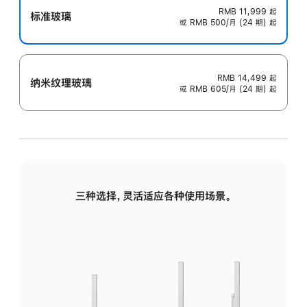
RMB 11,999
起
标准玻璃
或 RMB 500/月 (24 期) 起
RMB 14,499
起
纳米纹理玻璃
或 RMB 605/月 (24 期) 起
三种选择，灵活适应各种使用场景。
标