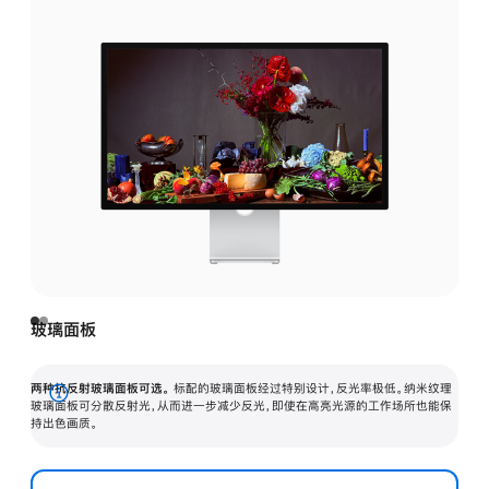
玻璃面板
两种抗反射玻璃面板可选。
标配的玻璃面板经过特别设计，反光率极低。纳米纹理
展
玻璃面板可分散反射光，从而进一步减少反光，即使在高亮光源的工作场所也能保
持出色画质。
开