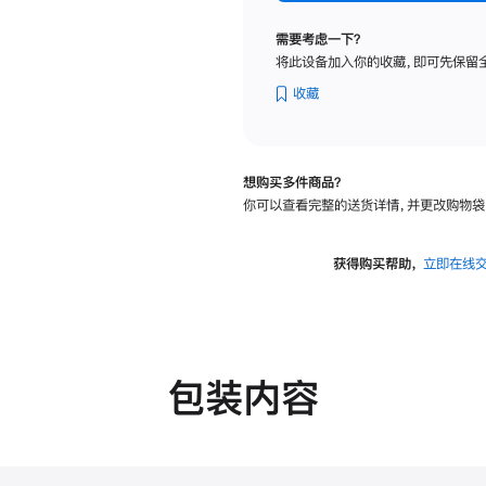
标
准
需要考虑一下？
玻
将此设备加入你的收藏，即可先保留
璃
面
收藏
板
-
可
想购买多件商品？
调
你可以查看完整的送货详情，并更改购物袋
倾
斜
度
获得购买帮助，
立即在线
及
高
度
的
支
包装内容
架
的
分
期
付