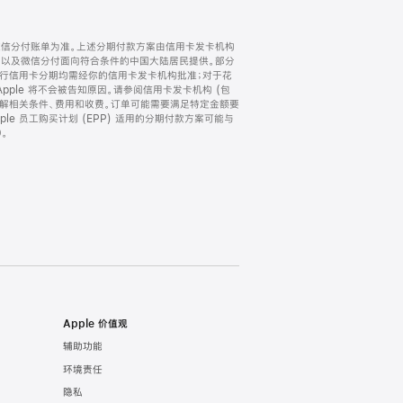
微信分付账单为准。上述分期付款方案由信用卡发卡机构
) 以及微信分付面向符合条件的中国大陆居民提供。部分
家。所有银行信用卡分期均需经你的信用卡发卡机构批准；对于花
ple 将不会被告知原因。请参阅信用卡发卡机构 (包
了解相关条件、费用和收费。订单可能需要满足特定金额要
e 员工购买计划 (EPP) 适用的分期付款方案可能与
。
Apple 价值观
辅助功能
环境责任
隐私