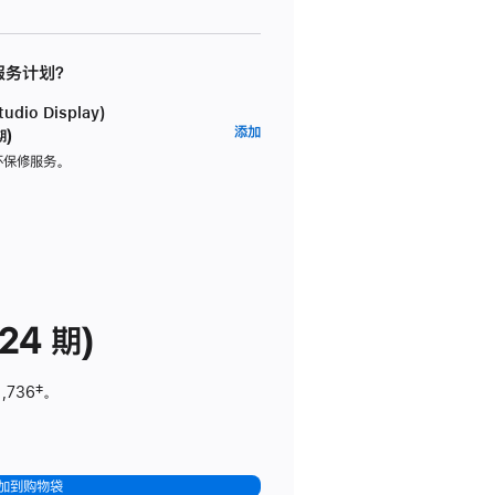
 服务计划？
dio Display)
AppleCare+
添加
期)
服
坏保修服务。
务
计
划
(适
用
于
24 期)
Studio
Display)
1,736
脚
‡。
注
加到购物袋