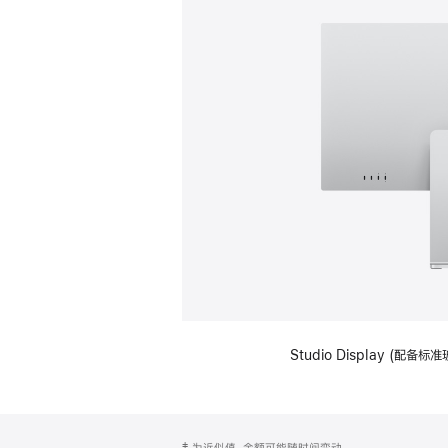
Studio Display (
网
脚