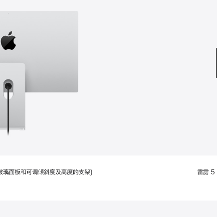
款
选
项)
配备标准玻璃面板和可调倾斜度及高度的支架)
雷雳 5 