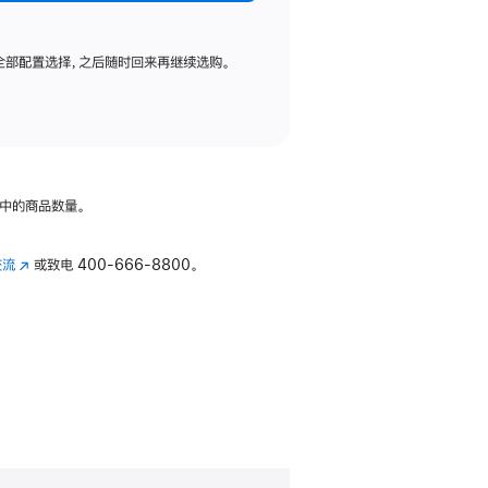
全部配置选择，之后随时回来再继续选购。
中的商品数量。
交流
(在
或致电
400-666-8800。
新
窗
口
中
打
开)