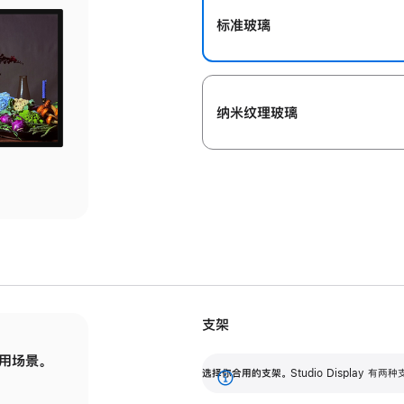
标准玻璃
纳米纹理玻璃
支架
用场景。
标配可调倾斜度的支架，提供 30 度的倾斜度
选
选择你合用的支架。
Studio Display
调节范围。
展