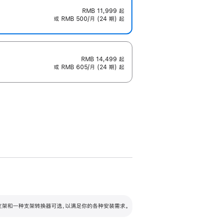
RMB 11,999
起
或 RMB 500/月 (24 期) 起
RMB 14,499
起
或 RMB 605/月 (24 期) 起
配可调倾斜度及高度的支架，额外增加 105
VESA 支架转换器
 有两种支架和一种支架转换器可选，以满足你的各种安装需求。
毫米的高度调节范围。
容的支架 (未随附)