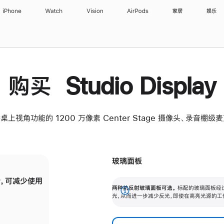
iPhone
Watch
Vision
AirPods
家居
娱乐
购买 Studio Display
桌上视角功能的 1200 万像素 Center Stage 摄像头、录音棚
玻璃面板
，可减少使用
纳米纹理玻璃面板可进一步减少反光，即使在
两种抗反射玻璃面板可选。
标配的玻璃面板经
。
有高亮光源的场所使用，也能保持出色画质。
展
光，从而进一步减少反光，即使在高亮光源的工
开