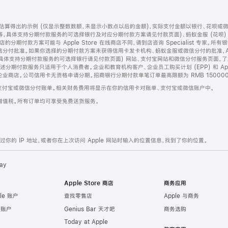
算得出的示例 (仅显示整数数额，未显示小数点以后的金额)，实际支付金额以银行、花呗或
等，具体支持分期付款服务的可选择银行及对应分期付款方案请见付款页面)、蚂蚁金服 (花呗
售店的分期付款方案可能与 Apple Store 在线商店不同，请到店咨询 Specialist 专
分付批准。如果你选择的分期付款方案未获得信用卡发卡机构、蚂蚁金服或微信分付的批准，Ap
具体支持分期付款服务的可选择银行请见付款页面) 网站、支付宝网站和微信分付服务页面，
期付款服务只适用于个人消费者。企业和教育机构客户、企业员工购买计划 (EPP) 和 Appl
企业商店。公司信用卡无资格申请分期。招商银行分期付款单笔订单最高限额为 RMB 150000
支付宝或微信分付账单。相关财务费用将显示在你的信用卡对账单、支付宝或微信账户中。
增值税。所有订单均可享受免费送货服务。
的 IP 地址，或者你在上次访问 Apple 网站时输入的位置信息，找到了你的位置。
ay
Apple Store 商店
商务应用
le 账户
查找零售店
Apple 与商务
e 账户
Genius Bar 天才吧
商务选购
Today at Apple