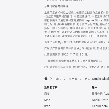
‡ 为近似值。金额可能随时间变动。
注
页
分期付款服务的条件
页
上述所示分期付款金额仅为使用特定期数免息分期付款估
脚
(包括但不限于招商银行、中国建设银行、中国工商银行
银行会要求你通过支付宝完成购买。Apple Store 零
呗分期，需经蚂蚁金服批准；对于微信分付分期，需经微信
括但不限于招商银行、中国建设银行、中国工商银行等，
求，不同免息分期期数对应的最低限额可能有所不同。上述分
上述方案不同，详情请参见教育商店、EPP 在线商店和
当商品有货并/或发货时，购物金额将计入你的信用卡、
产品按广告宣传价或标价提供分期付款服务。价格包含
此信息更新于 2026 年 7 月 30 日。
1. 重量依配置和制造工艺的不同而可能有所差异。
我们会使用你所在位置，为你更快显示送货选项。我们通过你
Mac
显示器
购买 Studio Displ
Apple
选购及了解
账户
商店
管理你的 App
Mac
Apple Stor
iPad
iCloud.com