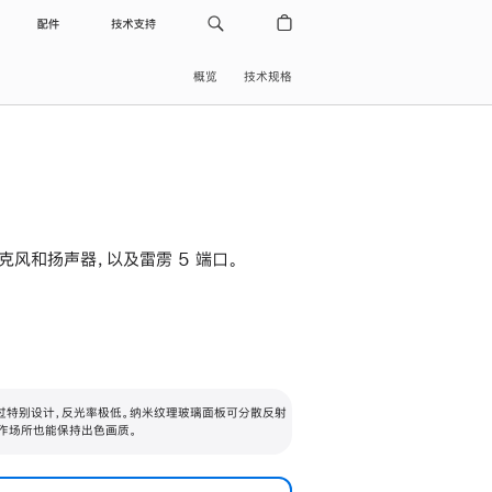
配件
技术支持
概览
技术规格
级麦克风和扬声器，以及雷雳 5 端口。
过特别设计，反光率极低。纳米纹理玻璃面板可分散反射
作场所也能保持出色画质。