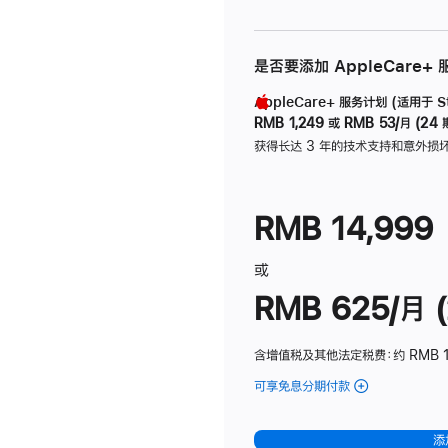
是否要添加 AppleCare+
AppleCare+ 服务计划 (适用于 Stu
RMB 1,249
或
RMB 53/月 (24 
获得长达 3 年的技术支持和意外损
RMB 14,999
或
RMB 625/月 (
含增值税及其他法定税费
：约 RMB 
可享免息分期付款
(Studio
Display
-
添