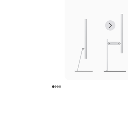
上
下
一
一
张
张
图
图
库
库
图
图
片
片
-
-
支
支
架
架