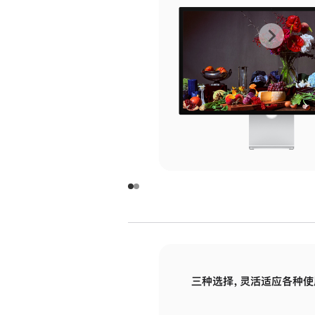
上
下
一
一
张
张
图
图
库
库
图
图
片
片
-
-
玻
玻
璃
璃
三种选择，灵活适应各种使
面
面
板
板