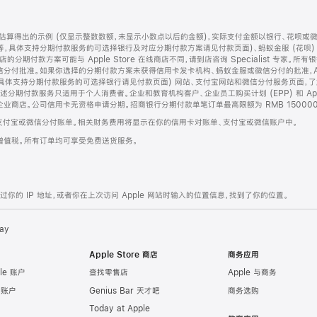
算得出的示例 (仅显示整数数额，未显示小数点以后的金额)，实际支付金额以银行、花呗或
等，具体支持分期付款服务的可选择银行及对应分期付款方案请见付款页面)、蚂蚁金服 (花呗
售店的分期付款方案可能与 Apple Store 在线商店不同，请到店咨询 Specialist 专
分付批准。如果你选择的分期付款方案未获得信用卡发卡机构、蚂蚁金服或微信分付的批准，Ap
具体支持分期付款服务的可选择银行请见付款页面) 网站、支付宝网站和微信分付服务页面，
期付款服务只适用于个人消费者。企业和教育机构客户、企业员工购买计划 (EPP) 和 Appl
企业商店。公司信用卡无资格申请分期。招商银行分期付款单笔订单最高限额为 RMB 150000
支付宝或微信分付账单。相关财务费用将显示在你的信用卡对账单、支付宝或微信账户中。
增值税。所有订单均可享受免费送货服务。
的 IP 地址，或者你在上次访问 Apple 网站时输入的位置信息，找到了你的位置。
ay
Apple Store 商店
商务应用
le 账户
查找零售店
Apple 与商务
e 账户
Genius Bar 天才吧
商务选购
Today at Apple