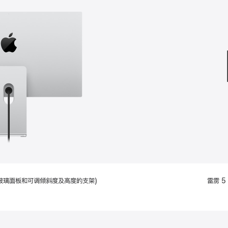
款
选
项)
配备标准玻璃面板和可调倾斜度及高度的支架)
雷雳 5 