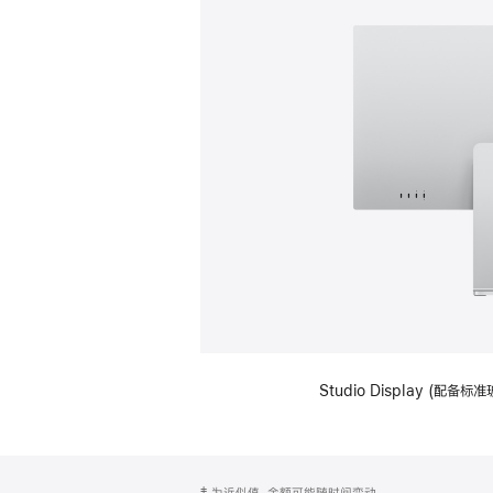
Studio Display (
网
脚