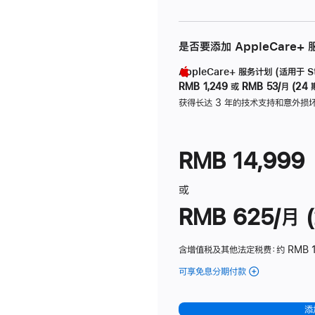
是否要添加 AppleCare+
AppleCare+ 服务计划 (适用于 Stu
RMB 1,249
或
RMB 53/月 (24 
获得长达 3 年的技术支持和意外损
RMB 14,999
或
RMB 625/月 (
含增值税及其他法定税费
：约 RMB 
可享免息分期付款
(Studio
Display
-
添