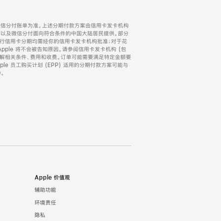
微信分付账单为准。上述分期付款方案由信用卡发卡机构
) 以及微信分付面向符合条件的中国大陆居民提供。部分
家。所有银行信用卡分期均需经你的信用卡发卡机构批准；对于花
ple 将不会被告知原因。请参阅信用卡发卡机构 (包
了解相关条件、费用和收费。订单可能需要满足特定金额要
e 员工购买计划 (EPP) 适用的分期付款方案可能与
。
Apple 价值观
辅助功能
环境责任
隐私