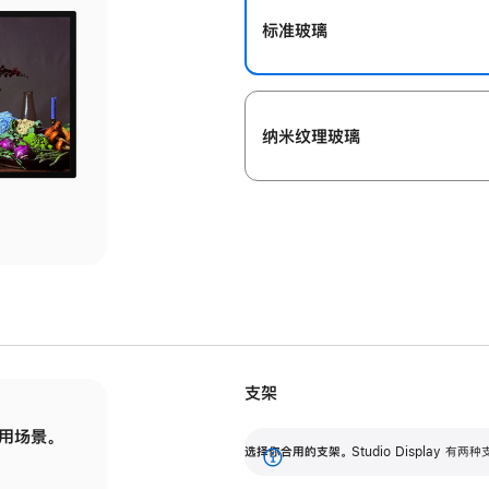
标准玻璃
纳米纹理玻璃
支架
用场景。
标配可调倾斜度的支架，提供 30 度的倾斜度
选
选择你合用的支架。
Studio Display
调节范围。
展