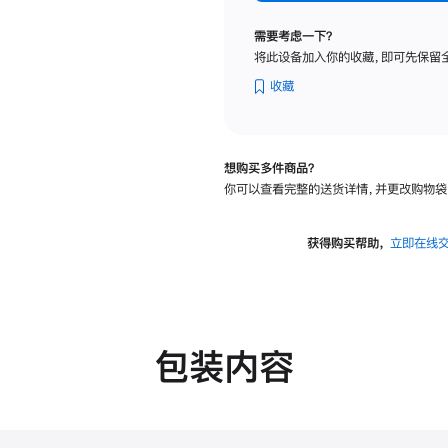
标
准
需要考虑一下？
玻
将此设备加入你的收藏，即可先保留
璃
面
收藏
板
-
可
想购买多件商品？
调
你可以查看完整的送货详情，并更改购物袋
倾
斜
度
获得购买帮助，
立即在线
及
高
度
的
支
包装内容
架
的
分
期
付