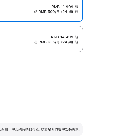
RMB 11,999
起
或 RMB 500/月 (24 期) 起
RMB 14,499
起
或 RMB 605/月 (24 期) 起
配可调倾斜度及高度的支架，额外增加 105
VESA 支架转换器
 有两种支架和一种支架转换器可选，以满足你的各种安装需求。
毫米的高度调节范围。
容的支架 (未随附)