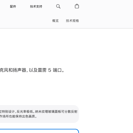
配件
技术支持
概览
技术规格
级麦克风和扬声器，以及雷雳 5 端口。
过特别设计，反光率极低。纳米纹理玻璃面板可分散反射
作场所也能保持出色画质。