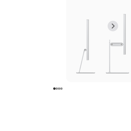
上
下
一
一
张
张
图
图
库
库
图
图
片
片
-
-
支
支
架
架