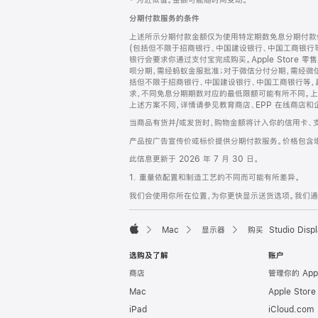
‡ 为近似值。金额可能随时间变动。
注
页
分期付款服务的条件
页
上述所示分期付款金额仅为使用特定期数免息分期付款估
脚
(包括但不限于招商银行、中国建设银行、中国工商银行
银行会要求你通过支付宝完成购买。Apple Store 零
呗分期，需经蚂蚁金服批准；对于微信分付分期，需经微信
括但不限于招商银行、中国建设银行、中国工商银行等，
求，不同免息分期期数对应的最低限额可能有所不同。上述分
上述方案不同，详情请参见教育商店、EPP 在线商店和
当商品有货并/或发货时，购物金额将计入你的信用卡、
产品按广告宣传价或标价提供分期付款服务。价格包含
此信息更新于 2026 年 7 月 30 日。
1. 重量依配置和制造工艺的不同而可能有所差异。
我们会使用你所在位置，为你更快显示送货选项。我们通过你
Mac
显示器
购买 Studio Displ
Apple
选购及了解
账户
商店
管理你的 App
Mac
Apple Stor
iPad
iCloud.com