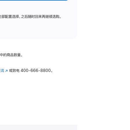
全部配置选择，之后随时回来再继续选购。
中的商品数量。
交流
(在
或致电
400-666-8800。
新
窗
口
中
打
开)