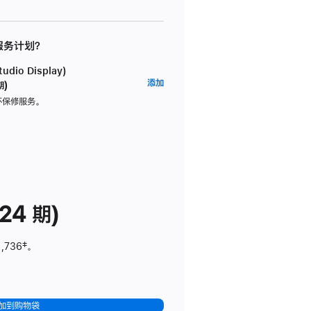
 服务计划？
dio Display)
AppleCare+
添加
期)
服
坏保修服务。
务
计
划
(适
用
于
24 期)
Studio
Display)
1,736
脚
‡。
注
加到购物袋