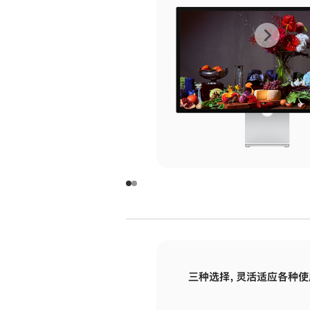
上
下
一
一
张
张
图
图
库
库
图
图
片
片
-
-
玻
玻
璃
璃
三种选择，灵活适应各种使
面
面
板
板