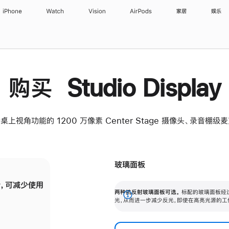
iPhone
Watch
Vision
AirPods
家居
娱乐
购买 Studio Display
桌上视角功能的 1200 万像素 Center Stage 摄像头、录音棚
玻璃面板
，可减少使用
纳米纹理玻璃面板可进一步减少反光，即使在
两种抗反射玻璃面板可选。
标配的玻璃面板经
。
有高亮光源的场所使用，也能保持出色画质。
展
光，从而进一步减少反光，即使在高亮光源的工
开