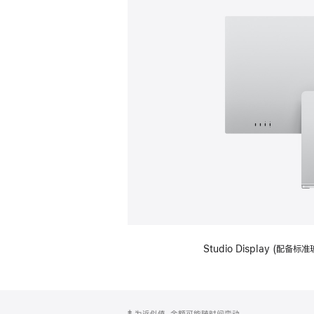
Studio Display (
网
脚