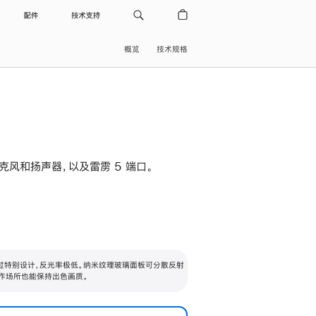
配件
技术支持
概览
技术规格
级麦克风和扬声器，以及雷雳 5 端口。
过特别设计，反光率极低。纳米纹理玻璃面板可分散反射
作场所也能保持出色画质。