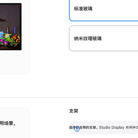
标准玻璃
纳米纹理玻璃
支架
用场景。
标配可调倾斜度的支架，提供 30 度的倾斜度
选
选择你合用的支架。
Studio Display
调节范围。
展