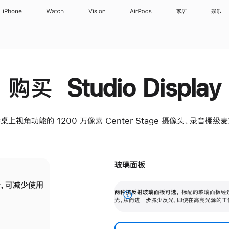
iPhone
Watch
Vision
AirPods
家居
娱乐
购买 Studio Display
桌上视角功能的 1200 万像素 Center Stage 摄像头、录音棚
玻璃面板
，可减少使用
纳米纹理玻璃面板可进一步减少反光，即使在
两种抗反射玻璃面板可选。
标配的玻璃面板经
。
有高亮光源的场所使用，也能保持出色画质。
展
光，从而进一步减少反光，即使在高亮光源的工
开