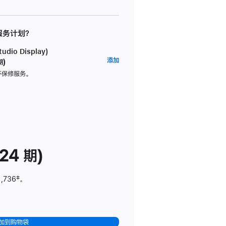
 服务计划？
dio Display)
AppleCare+
添加
期)
服
坏保修服务。
务
计
划
(适
用
于
24 期)
Studio
Display)
1,736
脚
‡。
注
加到购物袋