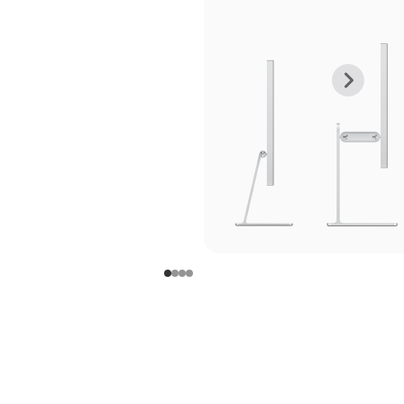
上
下
一
一
张
张
图
图
库
库
图
图
片
片
-
-
支
支
架
架