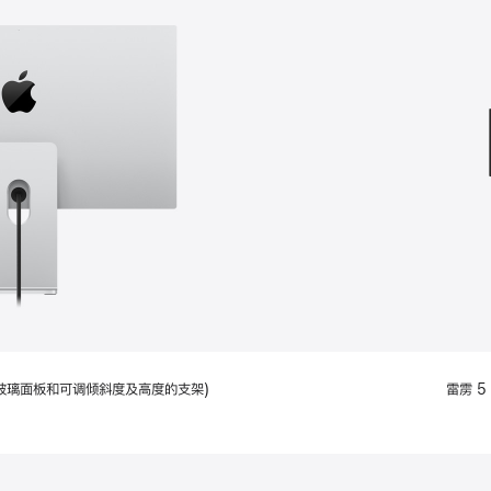
款
选
项)
配备标准玻璃面板和可调倾斜度及高度的支架)
雷雳 5 