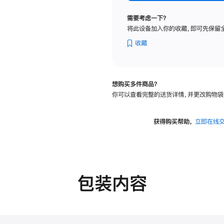
标
准
需要考虑一下？
玻
将此设备加入你的收藏，即可先保留
璃
面
收藏
板
-
可
想购买多件商品？
调
你可以查看完整的送货详情，并更改购物袋
倾
斜
度
获得购买帮助，
立即在线
及
高
度
的
支
包装内容
架
的
分
期
付