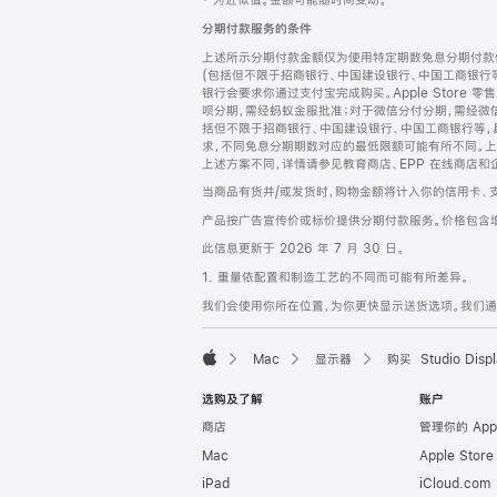
‡ 为近似值。金额可能随时间变动。
注
页
分期付款服务的条件
页
上述所示分期付款金额仅为使用特定期数免息分期付款估
脚
(包括但不限于招商银行、中国建设银行、中国工商银行
银行会要求你通过支付宝完成购买。Apple Store 零
呗分期，需经蚂蚁金服批准；对于微信分付分期，需经微信
括但不限于招商银行、中国建设银行、中国工商银行等，
求，不同免息分期期数对应的最低限额可能有所不同。上述分
上述方案不同，详情请参见教育商店、EPP 在线商店和
当商品有货并/或发货时，购物金额将计入你的信用卡、
产品按广告宣传价或标价提供分期付款服务。价格包含
此信息更新于 2026 年 7 月 30 日。
1. 重量依配置和制造工艺的不同而可能有所差异。
我们会使用你所在位置，为你更快显示送货选项。我们通过你
Mac
显示器
购买 Studio Displ
Apple
选购及了解
账户
商店
管理你的 App
Mac
Apple Stor
iPad
iCloud.com