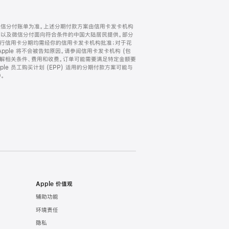
微信分付账单为准。上述分期付款方案由信用卡发卡机构
) 以及微信分付面向符合条件的中国大陆居民提供。部分
家。所有银行信用卡分期均需经你的信用卡发卡机构批准；对于花
ple 将不会被告知原因。请参阅信用卡发卡机构 (包
了解相关条件、费用和收费。订单可能需要满足特定金额要
e 员工购买计划 (EPP) 适用的分期付款方案可能与
。
Apple 价值观
辅助功能
环境责任
隐私