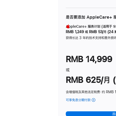
是否要添加 AppleCare+
AppleCare+ 服务计划 (适用于 Stu
RMB 1,249
或
RMB 53/月 (24 
获得长达 3 年的技术支持和意外损
RMB 14,999
或
RMB 625/月 (
含增值税及其他法定税费
：约 RMB 
可享免息分期付款
(Studio
Display
-
添