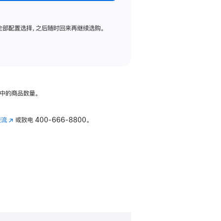
全部配置选择，之后随时回来再继续选购。
中的商品数量。
交流
(在
或致电
400-666-8800。
新
窗
口
中
打
开)