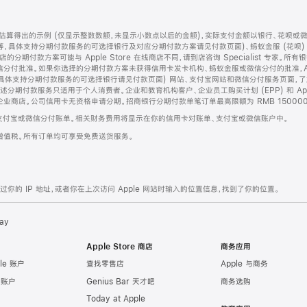
算得出的示例 (仅显示整数数额，未显示小数点以后的金额)，实际支付金额以银行、花呗或
等，具体支持分期付款服务的可选择银行及对应分期付款方案请见付款页面)、蚂蚁金服 (花呗
售店的分期付款方案可能与 Apple Store 在线商店不同，请到店咨询 Specialist 专
分付批准。如果你选择的分期付款方案未获得信用卡发卡机构、蚂蚁金服或微信分付的批准，Ap
具体支持分期付款服务的可选择银行请见付款页面) 网站、支付宝网站和微信分付服务页面，
期付款服务只适用于个人消费者。企业和教育机构客户、企业员工购买计划 (EPP) 和 Appl
企业商店。公司信用卡无资格申请分期。招商银行分期付款单笔订单最高限额为 RMB 150000
支付宝或微信分付账单。相关财务费用将显示在你的信用卡对账单、支付宝或微信账户中。
增值税。所有订单均可享受免费送货服务。
的 IP 地址，或者你在上次访问 Apple 网站时输入的位置信息，找到了你的位置。
ay
Apple Store 商店
商务应用
le 账户
查找零售店
Apple 与商务
e 账户
Genius Bar 天才吧
商务选购
Today at Apple