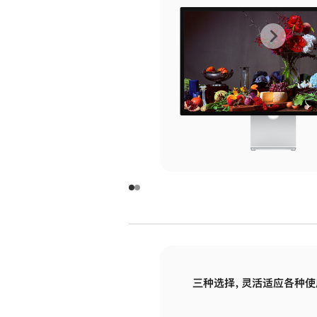
上
下
一
一
张
张
图
图
库
库
图
图
片
片
-
-
玻
玻
璃
璃
三种选择，灵活适应各种使
面
面
板
板