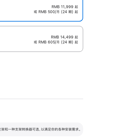
RMB 11,999
起
或 RMB 500/月 (24 期) 起
RMB 14,499
起
或 RMB 605/月 (24 期) 起
配可调倾斜度及高度的支架，额外增加 105
VESA 支架转换器
 有两种支架和一种支架转换器可选，以满足你的各种安装需求。
毫米的高度调节范围。
容的支架 (未随附)