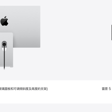
款
选
项)
配备标准玻璃面板和可调倾斜度及高度的支架)
雷雳 5 