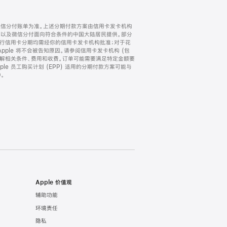
微信分付账单为准。上述分期付款方案由信用卡发卡机构
) 以及微信分付面向符合条件的中国大陆居民提供。部分
家。所有银行信用卡分期均需经你的信用卡发卡机构批准；对于花
ple 将不会被告知原因。请参阅信用卡发卡机构 (包
了解相关条件、费用和收费。订单可能需要满足特定金额要
e 员工购买计划 (EPP) 适用的分期付款方案可能与
。
Apple 价值观
辅助功能
环境责任
隐私