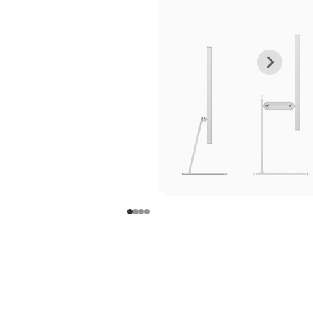
上
下
一
一
张
张
图
图
库
库
图
图
片
片
-
-
支
支
架
架