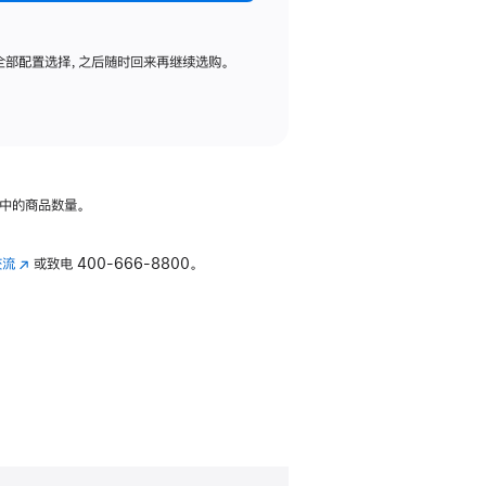
全部配置选择，之后随时回来再继续选购。
中的商品数量。
交流
(在
或致电
400-666-8800。
新
窗
口
中
打
开)