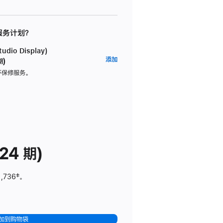
 服务计划？
dio Display)
AppleCare+
添加
期)
服
坏保修服务。
务
计
划
(适
用
于
24 期)
Studio
Display)
1,736
脚
‡。
注
加到购物袋