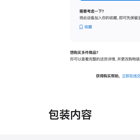
标
准
需要考虑一下？
玻
将此设备加入你的收藏，即可先保留
璃
面
收藏
板
-
可
想购买多件商品？
调
你可以查看完整的送货详情，并更改购物袋
倾
斜
度
获得购买帮助，
立即在线
及
高
度
的
支
包装内容
架
的
分
期
付