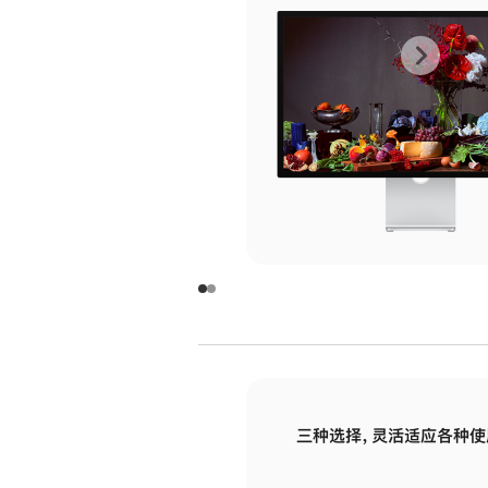
上
下
一
一
张
张
图
图
库
库
图
图
片
片
-
-
玻
玻
璃
璃
三种选择，灵活适应各种使
面
面
板
板