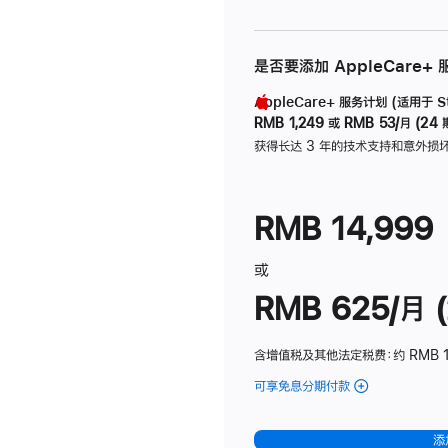
是否要添加 AppleCare+
AppleCare+ 服务计划 (适用于 Stu
RMB 1,249
或
RMB 53/月 (24 
获得长达 3 年的技术支持和意外损
RMB 14,999
或
RMB 625/月 (
含增值税及其他法定税费
：约 RMB 
可享免息分期付款
(Studio
Display
-
添