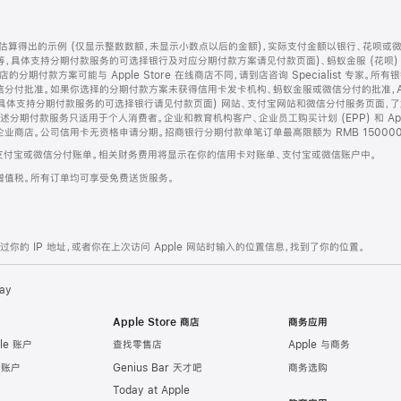
算得出的示例 (仅显示整数数额，未显示小数点以后的金额)，实际支付金额以银行、花呗或
等，具体支持分期付款服务的可选择银行及对应分期付款方案请见付款页面)、蚂蚁金服 (花呗
售店的分期付款方案可能与 Apple Store 在线商店不同，请到店咨询 Specialist 专
分付批准。如果你选择的分期付款方案未获得信用卡发卡机构、蚂蚁金服或微信分付的批准，Ap
具体支持分期付款服务的可选择银行请见付款页面) 网站、支付宝网站和微信分付服务页面，
期付款服务只适用于个人消费者。企业和教育机构客户、企业员工购买计划 (EPP) 和 Appl
企业商店。公司信用卡无资格申请分期。招商银行分期付款单笔订单最高限额为 RMB 150000
支付宝或微信分付账单。相关财务费用将显示在你的信用卡对账单、支付宝或微信账户中。
增值税。所有订单均可享受免费送货服务。
的 IP 地址，或者你在上次访问 Apple 网站时输入的位置信息，找到了你的位置。
ay
Apple Store 商店
商务应用
le 账户
查找零售店
Apple 与商务
e 账户
Genius Bar 天才吧
商务选购
Today at Apple