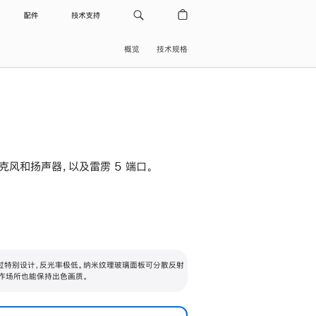
配件
技术支持
概览
技术规格
级麦克风和扬声器，以及雷雳 5 端口。
过特别设计，反光率极低。纳米纹理玻璃面板可分散反射
作场所也能保持出色画质。