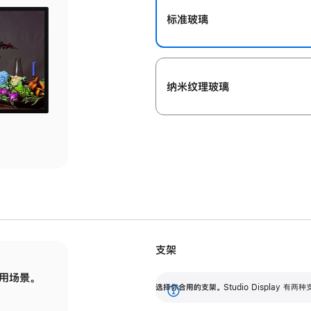
标准玻璃
纳米纹理玻璃
支架
用场景。
标配可调倾斜度的支架，提供 30 度的倾斜度
选
选择你合用的支架。
Studio Display
调节范围。
展