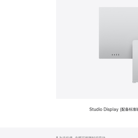
Studio Display (
网
脚