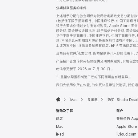
‡ 为近似值。金额可能随时间变动。
注
页
分期付款服务的条件
页
上述所示分期付款金额仅为使用特定期数免息分期付款估
脚
(包括但不限于招商银行、中国建设银行、中国工商银行
银行会要求你通过支付宝完成购买。Apple Store 零
呗分期，需经蚂蚁金服批准；对于微信分付分期，需经微信
括但不限于招商银行、中国建设银行、中国工商银行等，
求，不同免息分期期数对应的最低限额可能有所不同。上述分
上述方案不同，详情请参见教育商店、EPP 在线商店和
当商品有货并/或发货时，购物金额将计入你的信用卡、
产品按广告宣传价或标价提供分期付款服务。价格包含
此信息更新于 2026 年 7 月 30 日。
1. 重量依配置和制造工艺的不同而可能有所差异。
我们会使用你所在位置，为你更快显示送货选项。我们通过你
Mac
显示器
购买 Studio Displ
Apple
选购及了解
账户
商店
管理你的 App
Mac
Apple Stor
iPad
iCloud.com