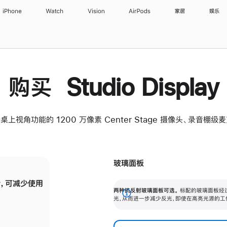
iPhone
Watch
Vision
AirPods
家居
娱乐
购买 Studio Display
桌上视角功能的 1200 万像素 Center Stage 摄像头、录音棚
玻璃面板
，可减少使用
纳米纹理玻璃面板可进一步减少反光，即使在
两种抗反射玻璃面板可选。
标配的玻璃面板经
。
有高亮光源的场所使用，也能保持出色画质。
展
光，从而进一步减少反光，即使在高亮光源的工
开