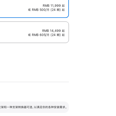
RMB 11,999
起
或 RMB 500/月 (24 期) 起
RMB 14,499
起
或 RMB 605/月 (24 期) 起
配可调倾斜度及高度的支架，额外增加 105
VESA 支架转换器
 有两种支架和一种支架转换器可选，以满足你的各种安装需求。
毫米的高度调节范围。
容的支架 (未随附)