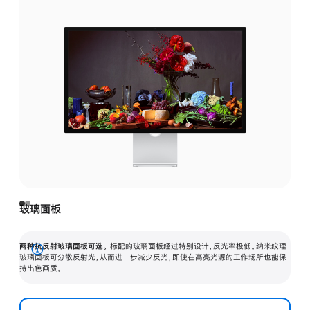
玻璃面板
两种抗反射玻璃面板可选。
标配的玻璃面板经过特别设计，反光率极低。纳米纹理
展
玻璃面板可分散反射光，从而进一步减少反光，即使在高亮光源的工作场所也能保
持出色画质。
开