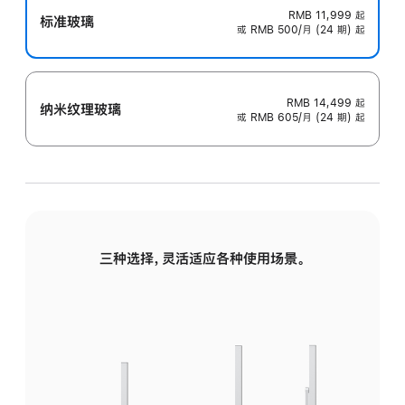
RMB 11,999
起
标准玻璃
或 RMB 500/月 (24 期) 起
RMB 14,499
起
纳米纹理玻璃
或 RMB 605/月 (24 期) 起
三种选择，灵活适应各种使用场景。
标