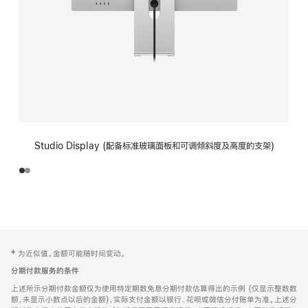
Studio Display (配备标准玻璃面板和可调倾斜度及高度的支架)
网
脚
‡ 为近似值。金额可能随时间变动。
注
页
分期付款服务的条件
页
上述所示分期付款金额仅为使用特定期数免息分期付款估算得出的示例 (仅显示整数数
脚
额，未显示小数点以后的金额)，实际支付金额以银行、花呗或微信分付账单为准。上述分