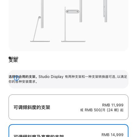
支架
选择你合用的支架。
Studio Display 有两种支架和一种支架转换器可选，以满足
展
你的各种安装需求。
开
RMB 11,999
可调倾斜度的支架
或 RMB 500/月 (24 期) 起
RMB 14,999
可调倾斜度及高‍度的支‍架