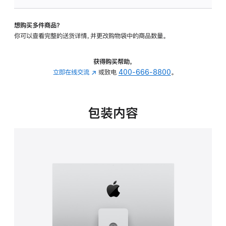
可
调
想购买多件商品？
倾
你可以查看完整的送货详情，并更改购物袋中的商品数量。
斜
度
及
获得购买帮助，
高
立即在线交流
(在
或致电
400-666-8800
。
度
新
的
窗
支
口
包装内容
架
中
的
打
分
开)
期
付
款
选
项)