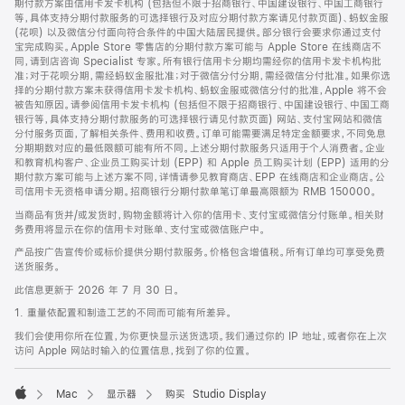
期付款方案由信用卡发卡机构 (包括但不限于招商银行、中国建设银行、中国工商银行
等，具体支持分期付款服务的可选择银行及对应分期付款方案请见付款页面)、蚂蚁金服
(花呗) 以及微信分付面向符合条件的中国大陆居民提供。部分银行会要求你通过支付
宝完成购买。Apple Store 零售店的分期付款方案可能与 Apple Store 在线商店不
同，请到店咨询 Specialist 专家。所有银行信用卡分期均需经你的信用卡发卡机构批
准；对于花呗分期，需经蚂蚁金服批准；对于微信分付分期，需经微信分付批准。如果你选
择的分期付款方案未获得信用卡发卡机构、蚂蚁金服或微信分付的批准，Apple 将不会
被告知原因。请参阅信用卡发卡机构 (包括但不限于招商银行、中国建设银行、中国工商
银行等，具体支持分期付款服务的可选择银行请见付款页面) 网站、支付宝网站和微信
分付服务页面，了解相关条件、费用和收费。订单可能需要满足特定金额要求，不同免息
分期期数对应的最低限额可能有所不同。上述分期付款服务只适用于个人消费者。企业
和教育机构客户、企业员工购买计划 (EPP) 和 Apple 员工购买计划 (EPP) 适用的分
期付款方案可能与上述方案不同，详情请参见教育商店、EPP 在线商店和企业商店。公
司信用卡无资格申请分期。招商银行分期付款单笔订单最高限额为 RMB 150000。
当商品有货并/或发货时，购物金额将计入你的信用卡、支付宝或微信分付账单。相关财
务费用将显示在你的信用卡对账单、支付宝或微信账户中。
产品按广告宣传价或标价提供分期付款服务。价格包含增值税。所有订单均可享受免费
送货服务。
此信息更新于 2026 年 7 月 30 日。
1. 重量依配置和制造工艺的不同而可能有所差异。
我们会使用你所在位置，为你更快显示送货选项。我们通过你的 IP 地址，或者你在上次
访问 Apple 网站时输入的位置信息，找到了你的位置。
Mac
显示器
购买 Studio Display