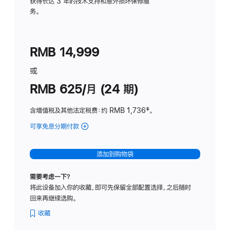
务
获得长达 3 年的技术支持和意外损坏保修服
务。
计
划
(适
RMB 14,999
用
于
或
Studio
RMB 625/月 (24 期)
Display
含增值税及其他法定税费
：约 RMB 1,736
脚
‡。
注
可享免息分期付款
(Studio
Display
-
添加到购物袋
标
准
需要考虑一下？
玻
将此设备加入你的收藏，即可先保留全部配置选择，之后随时
璃
回来再继续选购。
面
板
收藏
-