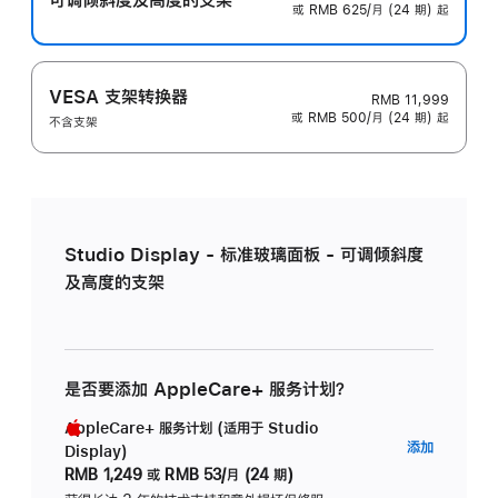
或 RMB 625/月 (24 期) 起
VESA 支架转换器
RMB 11,999
或 RMB 500/月 (24 期) 起
不含支架
Studio Display - 标准玻璃面板 - 可调倾斜度
及高度的支架
是否要添加 AppleCare+ 服务计划？
AppleCare+ 服务计划 (适用于 Studio
AppleC
添加
Display)
服
RMB 1,249
或
RMB 53/月 (24 期)