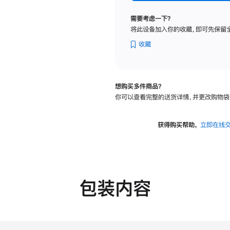
标
准
需要考虑一下？
玻
将此设备加入你的收藏，即可先保留
璃
面
收藏
板
-
可
想购买多件商品？
调
你可以查看完整的送货详情，并更改购物袋
倾
斜
度
获得购买帮助，
立即在线
及
高
度
的
支
包装内容
架
的
分
期
付