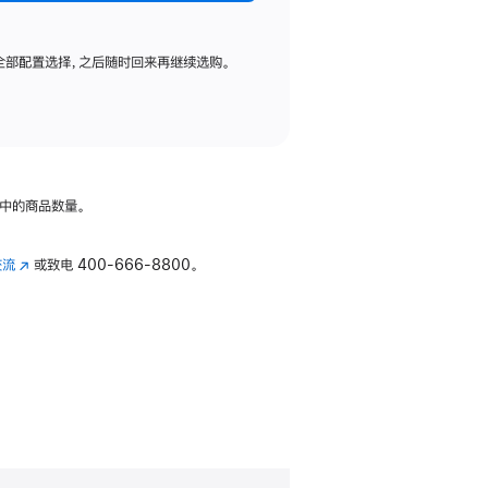
全部配置选择，之后随时回来再继续选购。
中的商品数量。
交流
(在
或致电
400-666-8800。
新
窗
口
中
打
开)