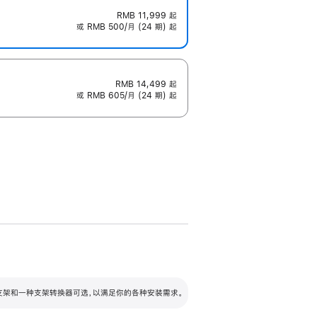
RMB 11,999
起
或 RMB 500/月 (24 期) 起
RMB 14,499
起
或 RMB 605/月 (24 期) 起
配可调倾斜度及高度的支架，额外增加 105
VESA 支架转换器
 有两种支架和一种支架转换器可选，以满足你的各种安装需求。
毫米的高度调节范围。
容的支架 (未随附)