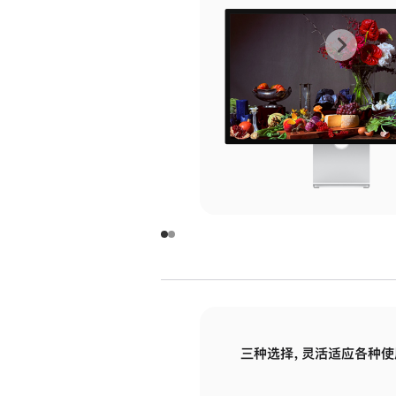
上
下
一
一
张
张
图
图
库
库
图
图
片
片
-
-
玻
玻
璃
璃
三种选择，灵活适应各种使
面
面
板
板