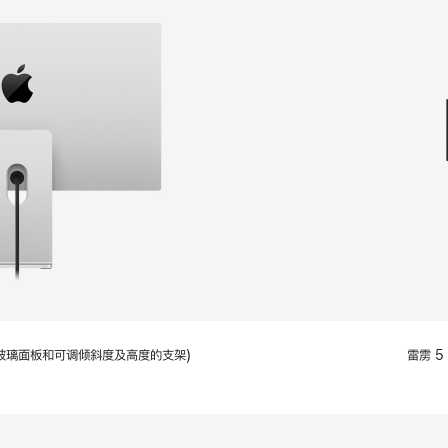
款
选
项)
配备标准玻璃面板和可调倾斜度及高度的支架)
雷雳 5 