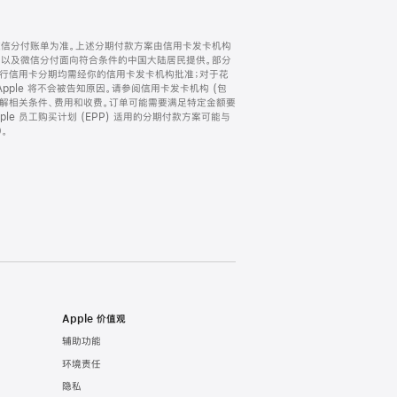
微信分付账单为准。上述分期付款方案由信用卡发卡机构
) 以及微信分付面向符合条件的中国大陆居民提供。部分
家。所有银行信用卡分期均需经你的信用卡发卡机构批准；对于花
ple 将不会被告知原因。请参阅信用卡发卡机构 (包
了解相关条件、费用和收费。订单可能需要满足特定金额要
e 员工购买计划 (EPP) 适用的分期付款方案可能与
。
Apple 价值观
辅助功能
环境责任
隐私