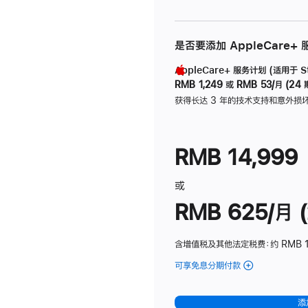
是否要添加 AppleCare+
AppleCare+ 服务计划 (适用于 Stu
RMB 1,249
或
RMB 53/月 (24 
获得长达 3 年的技术支持和意外损
RMB 14,999
或
RMB 625/月 (
含增值税及其他法定税费
：约 RMB 
可享免息分期付款
(Studio
Display
-
添