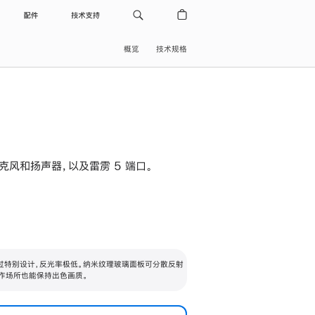
配件
技术支持
概览
技术规格
级麦克风和扬声器，以及雷雳 5 端口。
过特别设计，反光率极低。纳米纹理玻璃面板可分散反射
作场所也能保持出色画质。