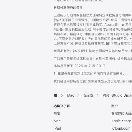
‡ 为近似值。金额可能随时间变动。
注
页
分期付款服务的条件
页
上述所示分期付款金额仅为使用特定期数免息分期付款估
脚
(包括但不限于招商银行、中国建设银行、中国工商银行
银行会要求你通过支付宝完成购买。Apple Store 零
呗分期，需经蚂蚁金服批准；对于微信分付分期，需经微信
括但不限于招商银行、中国建设银行、中国工商银行等，
求，不同免息分期期数对应的最低限额可能有所不同。上述分
上述方案不同，详情请参见教育商店、EPP 在线商店和
当商品有货并/或发货时，购物金额将计入你的信用卡、
产品按广告宣传价或标价提供分期付款服务。价格包含
此信息更新于 2026 年 7 月 30 日。
1. 重量依配置和制造工艺的不同而可能有所差异。
我们会使用你所在位置，为你更快显示送货选项。我们通过你
Mac
显示器
购买 Studio Displ
Apple
选购及了解
账户
商店
管理你的 App
Mac
Apple Stor
iPad
iCloud.com