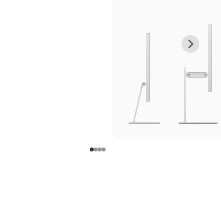
上
下
一
一
张
张
图
图
库
库
图
图
片
片
-
-
支
支
架
架