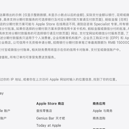
算得出的示例 (仅显示整数数额，未显示小数点以后的金额)，实际支付金额以银行、花呗或
等，具体支持分期付款服务的可选择银行及对应分期付款方案请见付款页面)、蚂蚁金服 (花呗
售店的分期付款方案可能与 Apple Store 在线商店不同，请到店咨询 Specialist 专
分付批准。如果你选择的分期付款方案未获得信用卡发卡机构、蚂蚁金服或微信分付的批准，Ap
具体支持分期付款服务的可选择银行请见付款页面) 网站、支付宝网站和微信分付服务页面，
期付款服务只适用于个人消费者。企业和教育机构客户、企业员工购买计划 (EPP) 和 Appl
企业商店。公司信用卡无资格申请分期。招商银行分期付款单笔订单最高限额为 RMB 150000
支付宝或微信分付账单。相关财务费用将显示在你的信用卡对账单、支付宝或微信账户中。
增值税。所有订单均可享受免费送货服务。
的 IP 地址，或者你在上次访问 Apple 网站时输入的位置信息，找到了你的位置。
ay
Apple Store 商店
商务应用
le 账户
查找零售店
Apple 与商务
e 账户
Genius Bar 天才吧
商务选购
Today at Apple