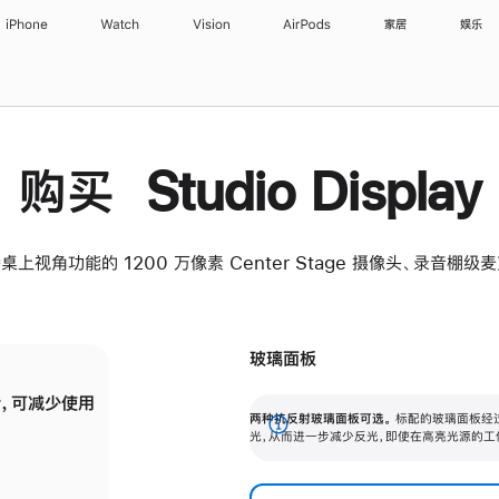
iPhone
Watch
Vision
AirPods
家居
娱乐
购买 Studio Display
桌上视角功能的 1200 万像素 Center Stage 摄像头、录音棚
玻璃面板
，可减少使用
纳米纹理玻璃面板可进一步减少反光，即使在
两种抗反射玻璃面板可选。
标配的玻璃面板经
。
有高亮光源的场所使用，也能保持出色画质。
展
光，从而进一步减少反光，即使在高亮光源的工
开