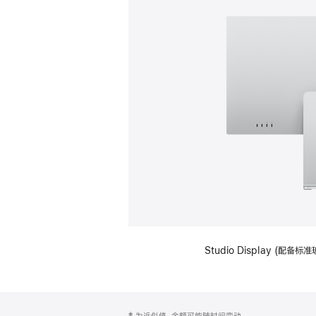
Studio Display (
网
脚