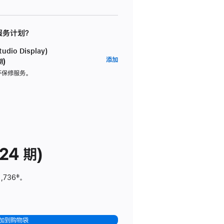
 服务计划？
dio Display)
AppleCare+
添加
期)
服
坏保修服务。
务
计
划
(适
用
于
24 期)
Studio
Display)
1,736
脚
‡。
注
加到购物袋