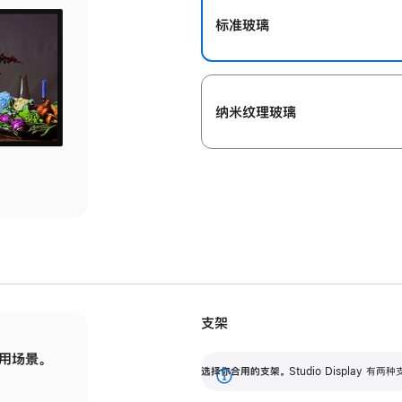
标准玻璃
纳米纹理玻璃
支架
用场景。
标配可调倾斜度的支架，提供 30 度的倾斜度
选
选择你合用的支架。
Studio Display
调节范围。
展