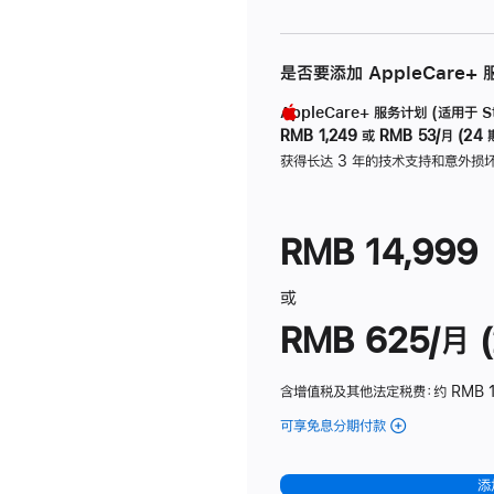
是否要添加 AppleCare+
AppleCare+ 服务计划 (适用于 Stu
RMB 1,249
或
RMB 53/月 (24 
获得长达 3 年的技术支持和意外损
RMB 14,999
或
RMB 625/月 (
含增值税及其他法定税费
：约 RMB 
可享免息分期付款
(Studio
Display
-
添