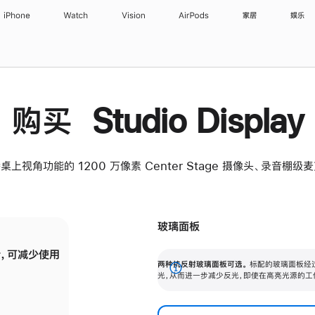
iPhone
Watch
Vision
AirPods
家居
娱乐
购买 Studio Display
桌上视角功能的 1200 万像素 Center Stage 摄像头、录音棚
玻璃面板
，可减少使用
纳米纹理玻璃面板可进一步减少反光，即使在
两种抗反射玻璃面板可选。
标配的玻璃面板经
。
有高亮光源的场所使用，也能保持出色画质。
展
光，从而进一步减少反光，即使在高亮光源的工
开