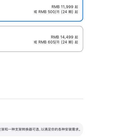
RMB 11,999
起
或 RMB 500/月 (24 期) 起
RMB 14,499
起
或 RMB 605/月 (24 期) 起
配可调倾斜度及高度的支架，额外增加 105
VESA 支架转换器
 有两种支架和一种支架转换器可选，以满足你的各种安装需求。
毫米的高度调节范围。
容的支架 (未随附)