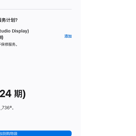
 服务计划？
dio Display)
AppleCare+
添加
期)
服
坏保修服务。
务
计
划
(适
用
于
24 期)
Studio
Display)
1,736
脚
‡。
注
加到购物袋