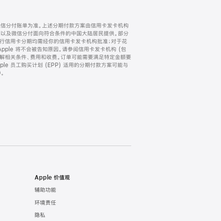
微信分付账单为准。上述分期付款方案由信用卡发卡机构
) 以及微信分付面向符合条件的中国大陆居民提供。部分
家。所有银行信用卡分期均需经你的信用卡发卡机构批准；对于花
ple 将不会被告知原因。请参阅信用卡发卡机构 (包
了解相关条件、费用和收费。订单可能需要满足特定金额要
e 员工购买计划 (EPP) 适用的分期付款方案可能与
。
Apple 价值观
辅助功能
环境责任
隐私