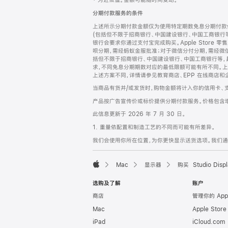
‡ 为近似值。金额可能随时间变动。
注
页
分期付款服务的条件
页
上述所示分期付款金额仅为使用特定期数免息分期付款估
脚
(包括但不限于招商银行、中国建设银行、中国工商银行
银行会要求你通过支付宝完成购买。Apple Store 零
呗分期，需经蚂蚁金服批准；对于微信分付分期，需经微信
括但不限于招商银行、中国建设银行、中国工商银行等，
求，不同免息分期期数对应的最低限额可能有所不同。上述分
上述方案不同，详情请参见教育商店、EPP 在线商店和
当商品有货并/或发货时，购物金额将计入你的信用卡、
产品按广告宣传价或标价提供分期付款服务。价格包含
此信息更新于 2026 年 7 月 30 日。
1. 重量依配置和制造工艺的不同而可能有所差异。
我们会使用你所在位置，为你更快显示送货选项。我们通过你
Mac
显示器
购买 Studio Displ
Apple
选购及了解
账户
商店
管理你的 App
Mac
Apple Stor
iPad
iCloud.com