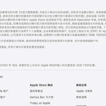
算得出的示例 (仅显示整数数额，未显示小数点以后的金额)，实际支付金额以银行、花呗或
等，具体支持分期付款服务的可选择银行及对应分期付款方案请见付款页面)、蚂蚁金服 (花呗
售店的分期付款方案可能与 Apple Store 在线商店不同，请到店咨询 Specialist 专
分付批准。如果你选择的分期付款方案未获得信用卡发卡机构、蚂蚁金服或微信分付的批准，Ap
具体支持分期付款服务的可选择银行请见付款页面) 网站、支付宝网站和微信分付服务页面，
期付款服务只适用于个人消费者。企业和教育机构客户、企业员工购买计划 (EPP) 和 Appl
企业商店。公司信用卡无资格申请分期。招商银行分期付款单笔订单最高限额为 RMB 150000
支付宝或微信分付账单。相关财务费用将显示在你的信用卡对账单、支付宝或微信账户中。
增值税。所有订单均可享受免费送货服务。
的 IP 地址，或者你在上次访问 Apple 网站时输入的位置信息，找到了你的位置。
ay
Apple Store 商店
商务应用
le 账户
查找零售店
Apple 与商务
e 账户
Genius Bar 天才吧
商务选购
Today at Apple