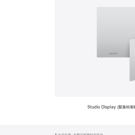
Studio Display (
网
脚