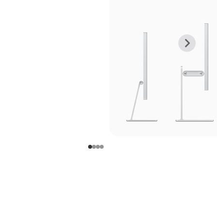
上
下
一
一
张
张
图
图
库
库
图
图
片
片
-
-
支
支
架
架