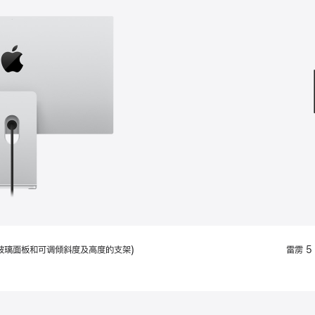
款
选
项)
配备标准玻璃面板和可调倾斜度及高度的支架)
雷雳 5 