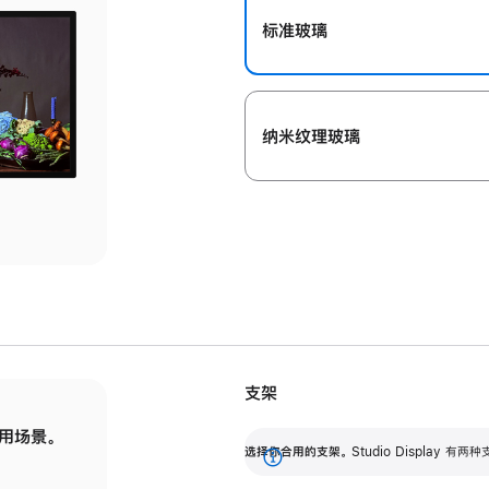
标准玻璃
纳米纹理玻璃
支架
用场景。
标配可调倾斜度的支架，提供 30 度的倾斜度
选
选择你合用的支架。
Studio Display
调节范围。
展