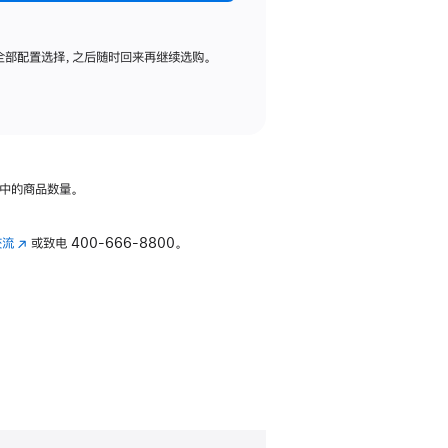
全部配置选择，之后随时回来再继续选购。
中的商品数量。
交流
(在
或致电
400-666-8800。
新
窗
口
中
打
开)