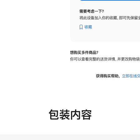
标
准
需要考虑一下？
玻
将此设备加入你的收藏，即可先保留
璃
面
收藏
板
-
可
想购买多件商品？
调
你可以查看完整的送货详情，并更改购物袋
倾
斜
度
获得购买帮助，
立即在线
及
高
度
的
支
包装内容
架
的
分
期
付