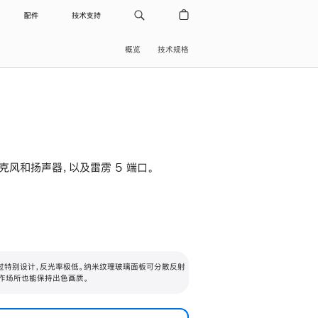
配件
技术支持
概览
技术规格
级麦克风和扬声器，以及雷雳 5 端口。
过特别设计，反光率极低。纳米纹理玻璃面板可分散反射
作场所也能保持出色画质。