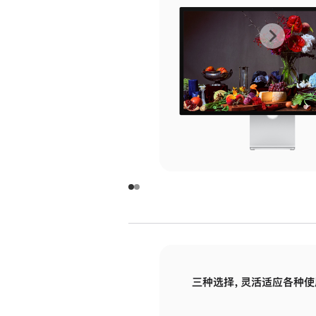
上
下
一
一
张
张
图
图
库
库
图
图
片
片
-
-
玻
玻
璃
璃
三种选择，灵活适应各种使
面
面
板
板