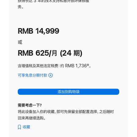
务
获得长达 3 年的技术支持和意外损坏保修服
务。
计
划
(适
RMB 14,999
用
于
或
Studio
RMB 625/月 (24 期)
Display
含增值税及其他法定税费
：约 RMB 1,736
脚
‡。
注
可享免息分期付款
(Studio
Display
-
添加到购物袋
标
准
需要考虑一下？
玻
将此设备加入你的收藏，即可先保留全部配置选择，之后随时
璃
回来再继续选购。
面
板
收藏
-