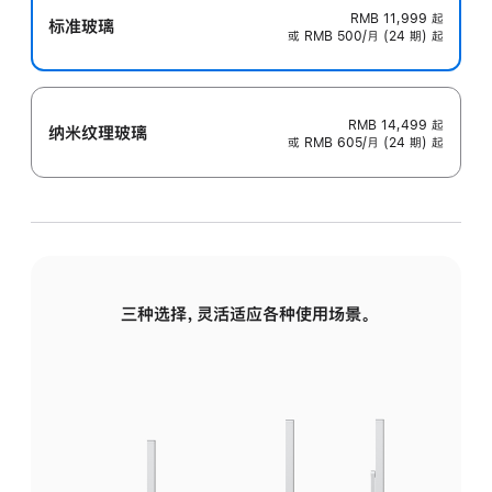
RMB 11,999
起
标准玻璃
或 RMB 500/月 (24 期) 起
RMB 14,499
起
纳米纹理玻璃
或 RMB 605/月 (24 期) 起
三种选择，灵活适应各种使用场景。
标