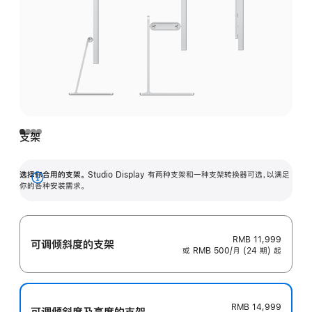
支架
选择你合用的支架。
Studio Display 有两种支架和一种支架转换器可选，以满足
展
你的各种安装需求。
开
RMB 11,999
可调倾斜度的支架
或 RMB 500/月 (24 期) 起
RMB 14,999
可调倾斜度及高‍度的支‍架