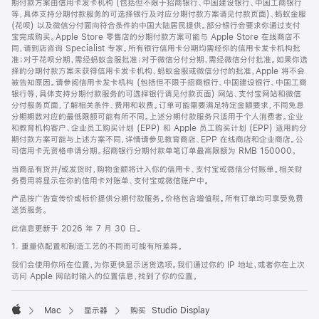
期付款方案由信用卡发卡机构 (包括但不限于招商银行、中国建设银行、中国工商银行
等，具体支持分期付款服务的可选择银行及对应分期付款方案请见付款页面)、蚂蚁金服
(花呗) 以及微信分付面向符合条件的中国大陆居民提供。部分银行会要求你通过支付
宝完成购买。Apple Store 零售店的分期付款方案可能与 Apple Store 在线商店不
同，请到店咨询 Specialist 专家。所有银行信用卡分期均需经你的信用卡发卡机构批
准；对于花呗分期，需经蚂蚁金服批准；对于微信分付分期，需经微信分付批准。如果你选
择的分期付款方案未获得信用卡发卡机构、蚂蚁金服或微信分付的批准，Apple 将不会
被告知原因。请参阅信用卡发卡机构 (包括但不限于招商银行、中国建设银行、中国工商
银行等，具体支持分期付款服务的可选择银行请见付款页面) 网站、支付宝网站和微信
分付服务页面，了解相关条件、费用和收费。订单可能需要满足特定金额要求，不同免息
分期期数对应的最低限额可能有所不同。上述分期付款服务只适用于个人消费者。企业
和教育机构客户、企业员工购买计划 (EPP) 和 Apple 员工购买计划 (EPP) 适用的分
期付款方案可能与上述方案不同，详情请参见教育商店、EPP 在线商店和企业商店。公
司信用卡无资格申请分期。招商银行分期付款单笔订单最高限额为 RMB 150000。
当商品有货并/或发货时，购物金额将计入你的信用卡、支付宝或微信分付账单。相关财
务费用将显示在你的信用卡对账单、支付宝或微信账户中。
产品按广告宣传价或标价提供分期付款服务。价格包含增值税。所有订单均可享受免费
送货服务。
此信息更新于 2026 年 7 月 30 日。
1. 重量依配置和制造工艺的不同而可能有所差异。
我们会使用你所在位置，为你更快显示送货选项。我们通过你的 IP 地址，或者你在上次
访问 Apple 网站时输入的位置信息，找到了你的位置。
Mac
显示器
购买 Studio Display