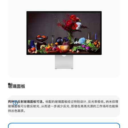
玻璃面板
两种抗反射玻璃面板可选。
标配的玻璃面板经过特别设计，反光率极低。纳米纹理
展
玻璃面板可分散反射光，从而进一步减少反光，即使在高亮光源的工作场所也能保
持出色画质。
开