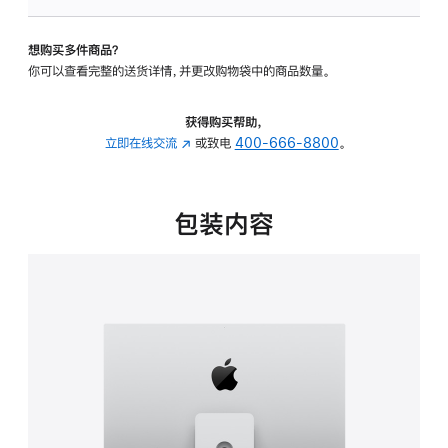
可
调
想购买多件商品？
倾
你可以查看完整的送货详情，并更改购物袋中的商品数量。
斜
度
及
获得购买帮助，
高
立即在线交流
(在
或致电
400-666-8800
。
度
新
的
窗
支
口
包装内容
架
中
的
打
分
开)
期
付
款
选
项)