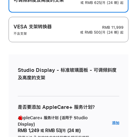
或 RMB 625/月 (24 期) 起
VESA 支架转换器
RMB 11,999
或 RMB 500/月 (24 期) 起
不含支架
Studio Display - 标准玻璃面板 - 可调倾斜度
及高度的支架
是否要添加 AppleCare+ 服务计划？
AppleCare+ 服务计划 (适用于 Studio
AppleC
添加
Display)
服
RMB 1,249
或
RMB 53/月 (24 期)