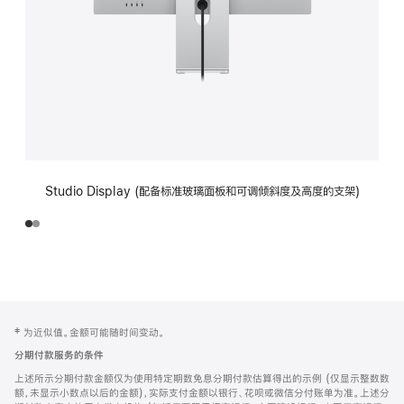
Studio Display (配备标准玻璃面板和可调倾斜度及高度的支架)
网
脚
‡ 为近似值。金额可能随时间变动。
注
页
分期付款服务的条件
页
上述所示分期付款金额仅为使用特定期数免息分期付款估算得出的示例 (仅显示整数数
脚
额，未显示小数点以后的金额)，实际支付金额以银行、花呗或微信分付账单为准。上述分